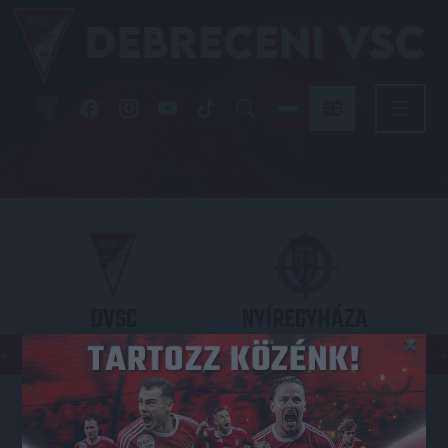
DVSC
NYÍREGYHÁZA
×
SPARTACUS
OTP BANK LIGA 3. FORDULÓ
2026.08.09. - 17
30
Nagyerdei Stadion
: