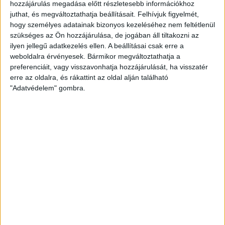
hozzájárulás megadása előtt részletesebb információkhoz
Bővebben →
juthat, és megváltoztathatja beállításait.
Felhívjuk figyelmét,
hogy személyes adatainak bizonyos kezeléséhez nem feltétlenül
szükséges az Ön hozzájárulása, de jogában áll tiltakozni az
ÉRVÉNYESÜLT A PAPÍRFORMA
DVSC-FC
:
ilyen jellegű adatkezelés ellen. A beállításai csak erre a
COPENHAGEN 0-3
weboldalra érvényesek. Bármikor megváltoztathatja a
preferenciáit, vagy visszavonhatja hozzájárulását, ha visszatér
2026.08.06.
erre az oldalra, és rákattint az oldal alján található
Bővebben →
"Adatvédelem" gombra.
RENDKÍVÜLI HŐSÉG
TÖBB MÓDON IS
:
IGYEKSZIK SEGÍTENI A SZURKOLÓKAT A DVSC
Bővebben →
MEGÚJULT AZ AJÁNDÉKBOLT, CSÜTÖRTÖKÖN
NYIT A DVSC STORE!
2026.08.05.
Bővebben →