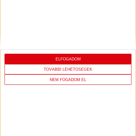
KÖVETKEZŐ MÉRKŐZÉS
ELFOGADOM
DVSC
NYÍREGYHÁZA
TOVÁBBI LEHETŐSÉGEK
SPARTACUS
NEM FOGADOM EL
OTP BANK LIGA 3. FORDULÓ
2026.08.09. - 17
30
Nagyerdei Stadion
:
JEGYVÁSÁRLÁS