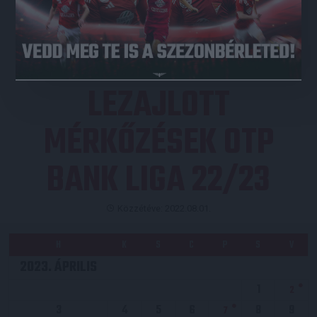
JEGYVÁSÁRLÁS
LEZAJLOTT
MÉRKŐZÉSEK OTP
BANK LIGA 22/23
Közzétéve: 2022.08.01.
H
K
S
C
P
S
V
2023. ÁPRILIS
1
2
3
4
5
6
8
9
7