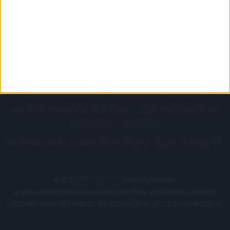
PÁLYARENDSZABÁLYOK
ADATKEZELÉSI TÁJÉKOZATÓ
JOGI ÉS FELHASZNÁLÁSI FELTÉTELEK
LEVÉL A SZERKESZTŐNEK
IMPRESSZUM
KAPCSOLAT
BELSŐ VISSZAÉLÉS-BEJELENTÉSI TÁJÉKOZTATÓ DVSC FUTBALL ZRT.
© 2026
DVSC Futball Zrt.
Minden jog fenntartva.
Az oldalon található írott és képi anyagok csak a forrás megjelölésével, internetes
felhasználás esetén élő hivatkozás elhelyezésével (forrás: dvsc.hu) használhatóak fel.