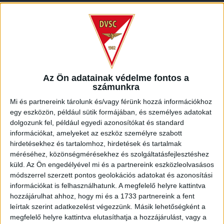
10
11
12
13
15
16
14
17
18
19
20
21
22
23
24
25
26
27
28
29
30
« márc
máj »
Az Ön adatainak védelme fontos a
számunkra
LEGUTÓBBI HÍREK
Mi és partnereink tárolunk és/vagy férünk hozzá információkhoz
egy eszközön, például sütik formájában, és személyes adatokat
dolgozunk fel, például egyedi azonosítókat és standard
VAJDA BOTOND
VASÁRNAP 100
:
információkat, amelyeket az eszköz személyre szabott
hirdetésekhez és tartalomhoz, hirdetések és tartalmak
SZÁZALÉKNÁL IS TÖBBET KELL BELEADNUNK
méréséhez, közönségmérésekhez és szolgáltatásfejlesztéshez
küld.
Az Ön engedélyével mi és a partnereink eszközleolvasásos
2026.08.07.
módszerrel szerzett pontos geolokációs adatokat és azonosítási
Bővebben →
információkat is felhasználhatunk. A megfelelő helyre kattintva
hozzájárulhat ahhoz, hogy mi és a 1733 partnereink a fent
SZURKOLÓI INFORMÁCIÓK A DVSC-
leírtak szerint adatkezelést végezzünk. Másik lehetőségként a
NYÍREGYHÁZA RANGADÓRA
megfelelő helyre kattintva elutasíthatja a hozzájárulást, vagy a