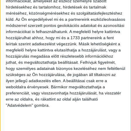
információkat, amelyeket az eszköz személyre szabott
hirdetésekhez és tartalomhoz, hirdetések és tartalmak
méréséhez, közönségmérésekhez és szolgáltatásfejlesztéshez
küld.
Az Ön engedélyével mi és a partnereink eszközleolvasásos
LEGUTÓBBI HÍREK
módszerrel szerzett pontos geolokációs adatokat és azonosítási
információkat is felhasználhatunk. A megfelelő helyre kattintva
hozzájárulhat ahhoz, hogy mi és a 1733 partnereink a fent
VAJDA BOTOND
VASÁRNAP 100
:
leírtak szerint adatkezelést végezzünk. Másik lehetőségként a
megfelelő helyre kattintva elutasíthatja a hozzájárulást, vagy a
SZÁZALÉKNÁL IS TÖBBET KELL BELEADNUNK
hozzájárulás megadása előtt részletesebb információkhoz
2026.08.07.
juthat, és megváltoztathatja beállításait.
Felhívjuk figyelmét,
A DVSC-FC Copenhagen Konferencia Liga mérkőzés
hogy személyes adatainak bizonyos kezeléséhez nem feltétlenül
örömteli eseménye volt, hogy sérüléséből felépülve
szükséges az Ön hozzájárulása, de jogában áll tiltakozni az
visszatért a pályára 22 éves szélsőnk, Vajda Botond.
ilyen jellegű adatkezelés ellen. A beállításai csak erre a
weboldalra érvényesek. Bármikor megváltoztathatja a
Játékosunkat a visszatérésről és a vasárnapi, Nyíregyháza
preferenciáit, vagy visszavonhatja hozzájárulását, ha visszatér
elleni rangadóról is kérdeztük. – Nagyon örülök, hogy újra
erre az oldalra, és rákattint az oldal alján található
pályára léphettem tétmeccsen, hiszen majdnem négy
"Adatvédelem" gombra.
hónapot kellett kihagynom. Az is pozitívum, hogy egy ilyen
erős ellenfél ellen játszhattam […]
Bővebben →