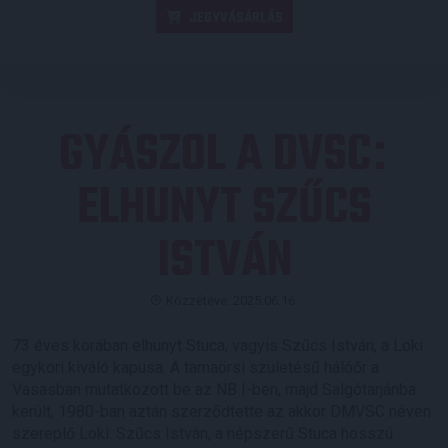
JEGYVÁSÁRLÁS
GYÁSZOL A DVSC
:
ELHUNYT SZŰCS
ISTVÁN
Közzétéve: 2025.06.16.
73 éves korában elhunyt Stuca, vagyis Szűcs István, a Loki
egykori kiváló kapusa. A tarnaörsi születésű hálóőr a
Vasasban mutatkozott be az NB I-ben, majd Salgótarjánba
került, 1980-ban aztán szerződtette az akkor DMVSC néven
szereplő Loki. Szűcs István, a népszerű Stuca hosszú