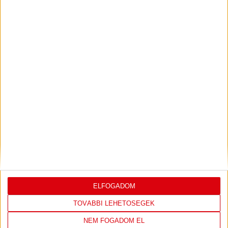
2026.07.31.
Bővebben →
PJUNYIK JEREVÁN-DVSC
TOVÁBBJUTÁS A
:
KONFERENCIA LIGÁBAN
Bővebben →
LEGUTÓBBI EREDMÉNY
ELFOGADOM
TOVÁBBI LEHETŐSÉGEK
NEM FOGADOM EL