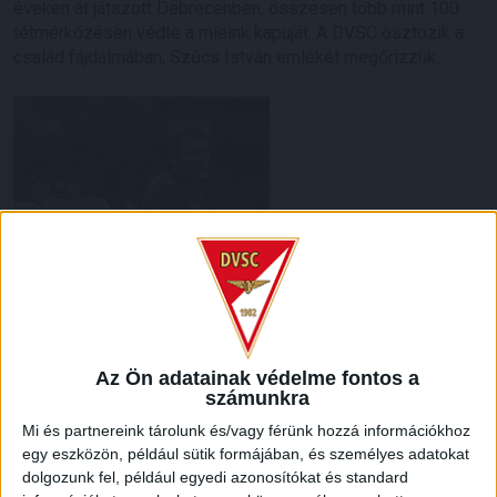
éveken át játszott Debrecenben, összesen több mint 100
tétmérkőzésen védte a mieink kapuját. A DVSC osztozik a
család fájdalmában, Szűcs István emlékét megőrizzük.
Az Ön adatainak védelme fontos a
számunkra
Mi és partnereink tárolunk és/vagy férünk hozzá információkhoz
egy eszközön, például sütik formájában, és személyes adatokat
dolgozunk fel, például egyedi azonosítókat és standard