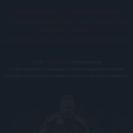
PÁLYARENDSZABÁLYOK
ADATKEZELÉSI TÁJÉKOZATÓ
JOGI ÉS FELHASZNÁLÁSI FELTÉTELEK
LEVÉL A SZERKESZTŐNEK
IMPRESSZUM
KAPCSOLAT
BELSŐ VISSZAÉLÉS-BEJELENTÉSI TÁJÉKOZTATÓ DVSC FUTBALL ZRT.
© 2026
DVSC Futball Zrt.
Minden jog fenntartva.
Az oldalon található írott és képi anyagok csak a forrás megjelölésével, internetes
felhasználás esetén élő hivatkozás elhelyezésével (forrás: dvsc.hu) használhatóak fel.