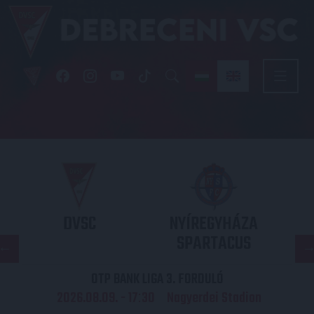
DVSC
NYÍREGYHÁZA
SPARTACUS
OTP BANK LIGA 3. FORDULÓ
2026.08.09. - 17
30
Nagyerdei Stadion
: