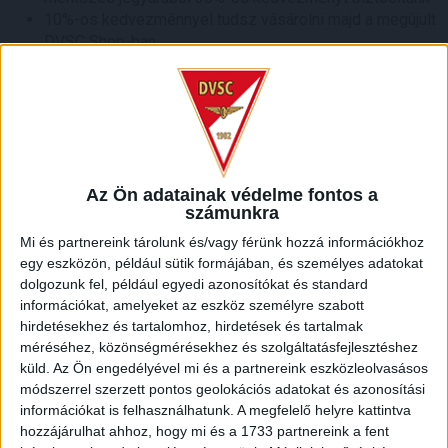
10%-os kedvezménnyel tudsz vásárolni majd a megújult
DVSC Shop-ban
Ingyenesen utazhatsz a DKV járatain mérkőzésnapokon
20%-os kedvezményt kapsz az Zoo Debrecen
belépőjéből a hazai mérkőzések hétvégéjén
A 2026/2027-ES SZEZONBAN MINDEN BÉRLETES
SZURKOLÓNK ÚJ BÉRLETKÁRTYÁT KAP!
Aki online váltja meg bérletét, az új bérletkártyáját kiválthatja
Az Ön adatainak védelme fontos a
a stadion pénztáraiban!
számunkra
Új funkció
: tedd be a bérleted/jegyed a wallet-ba, hogy
Mi és partnereink tárolunk és/vagy férünk hozzá információkhoz
egyből kéznél legyen (iPhone-ra és Androidra is)!
egy eszközön, például sütik formájában, és személyes adatokat
dolgozunk fel, például egyedi azonosítókat és standard
! EARLY BIRD AKCIÓ A SZEZONBÉRLETEKRE !
információkat, amelyeket az eszköz személyre szabott
hirdetésekhez és tartalomhoz, hirdetések és tartalmak
A DVSC szezonbérletei megvásárolhatók
méréséhez, közönségmérésekhez és szolgáltatásfejlesztéshez
kedvezményesen június 22. hétfőtől július 5-én éjfélig
,
küld.
Az Ön engedélyével mi és a partnereink eszközleolvasásos
módszerrel szerzett pontos geolokációs adatokat és azonosítási
minden szurkoló számára!
információkat is felhasználhatunk. A megfelelő helyre kattintva
Az early bird akció keretén belül a bérletekhez
hozzájárulhat ahhoz, hogy mi és a 1733 partnereink a fent
kedvezményesebben lehet hozzájutni, mint a tavalyi szezon