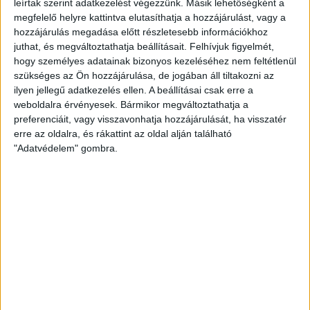
leírtak szerint adatkezelést végezzünk. Másik lehetőségként a
teljes bérletára!
megfelelő helyre kattintva elutasíthatja a hozzájárulást, vagy a
A Debrecen Városkártya az early bird vásárlás esetén nem
hozzájárulás megadása előtt részletesebb információkhoz
érvényesíthető.
juthat, és megváltoztathatja beállításait.
Felhívjuk figyelmét,
A családi és nyugdíjas bérletek kiváltása csak a
hogy személyes adatainak bizonyos kezeléséhez nem feltétlenül
jegypénztárakban lehetséges július 4-én szombaton 15:00-
szükséges az Ön hozzájárulása, de jogában áll tiltakozni az
ig.
ilyen jellegű adatkezelés ellen. A beállításai csak erre a
Július 6-tól a teljes bérletárak lesznek érvényben, melyekre
weboldalra érvényesek. Bármikor megváltoztathatja a
a Városkártya kedvezmény már igénybe vehető (-10%)!
preferenciáit, vagy visszavonhatja hozzájárulását, ha visszatér
erre az oldalra, és rákattint az oldal alján található
Bérletes helyek fenntartása
"Adatvédelem" gombra.
A tavalyi bérletes szurkolóinknak az első hazai bajnoki
mérkőzésig van lehetőségük arra, hogy megújítsák
bérleteiket az előző szezonban foglalt helyükre, ezt
követően minden széket felszabadítunk.
Bérletet újítani
lehet online a
www.nagyerdeistadion.hu
weboldalon, személyesen pedig a stadion állatkert felőli
pénztáraiban, hiszen a DVSC Shop felújítás miatt zárva tart.
(Kivéve a kedvezményes bérletkategóriák (pl.: családi
bérlet, nyugdíjas bérlet), mert ezek csak személyesen a
stadion pénztáraiban érvényesíthetők.)