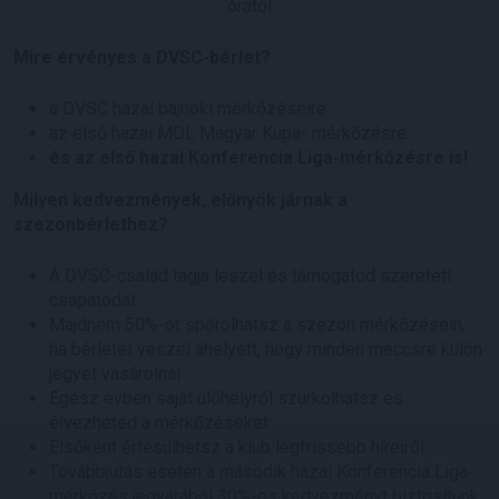
órától
Mire érvényes a DVSC-bérlet?
a DVSC hazai bajnoki mérkőzéseire
az első hazai MOL Magyar Kupa- mérkőzésre
és az első hazai Konferencia Liga-mérkőzésre is!
Milyen kedvezmények, előnyök járnak a
szezonbérlethez?
A DVSC-család tagja leszel és támogatod szeretett
csapatodat
Majdnem 50%-ot spórolhatsz a szezon mérkőzésein,
ha bérletet veszel ahelyett, hogy minden meccsre külön
jegyet vásárolnál
Egész évben saját ülőhelyről szurkolhatsz és
élvezheted a mérkőzéseket
Elsőként értesülhetsz a klub legfrissebb híreiről
Továbbjutás esetén a második hazai Konferencia Liga-
mérkőzés jegyárából 30%-os kedvezményt biztosítunk