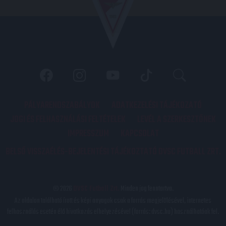
PÁLYARENDSZABÁLYOK
ADATKEZELÉSI TÁJÉKOZATÓ
JOGI ÉS FELHASZNÁLÁSI FELTÉTELEK
LEVÉL A SZERKESZTŐNEK
IMPRESSZUM
KAPCSOLAT
BELSŐ VISSZAÉLÉS-BEJELENTÉSI TÁJÉKOZTATÓ DVSC FUTBALL ZRT.
© 2026
DVSC Futball Zrt.
Minden jog fenntartva.
Az oldalon található írott és képi anyagok csak a forrás megjelölésével, internetes
felhasználás esetén élő hivatkozás elhelyezésével (forrás: dvsc.hu) használhatóak fel.