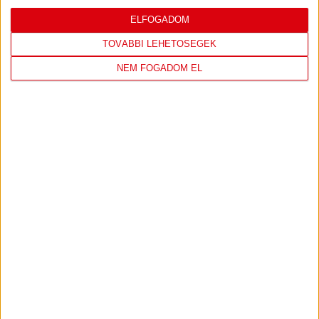
ELFOGADOM
TOVÁBBI LEHETŐSÉGEK
NEM FOGADOM EL
Jegy- és bérletvásárlás esetén a stadion pénztárai
OTP SZÉP kártyát elfogadnak!
PÉNZTÁRAK NYITVATARTÁSA:
Hétfő-Péntek: 10:00-18:00
Szombat: 10:00-15:00
Vasárnap: zárva
DVSC Shop: FELÚJÍTÁS MIATT ZÁRVA!
A NAGYERDEI STADION TÉRKÉPE: