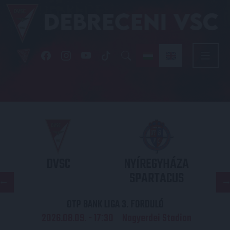
DVSC
NYÍREGYHÁZA
SPARTACUS
OTP BANK LIGA 3. FORDULÓ
2026.08.09. - 17
30
Nagyerdei Stadion
: