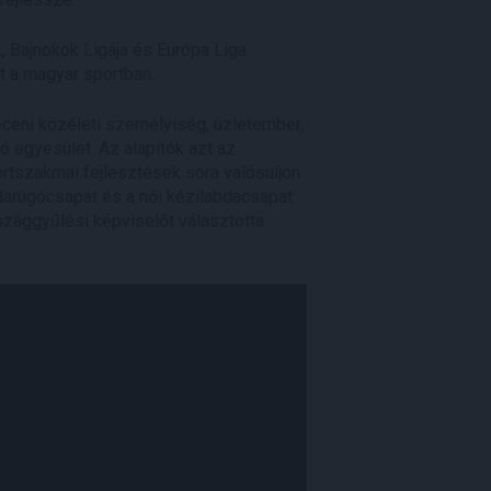
 Bajnokok Ligája és Európa Liga
t a magyar sportban.
eceni közéleti személyiség, üzletember,
ó egyesület. Az alapítók azt az
ortszakmai fejlesztések sora valósuljon
bdarúgócsapat és a női kézilabdacsapat
szággyűlési képviselőt választotta