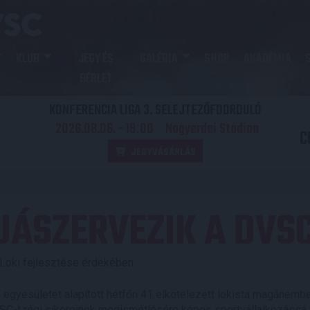
KLUB
JEGY ÉS
GALÉRIA
SHOP
AKADÉMIA
BÉRLET
KONFERENCIA LIGA 3. SELEJTEZŐFDORDULÓ
2026.08.06. - 19
00
Nagyerdei Stadion
:
C
JEGYVÁSÁRLÁS
JÁSZERVEZIK A DVSC
 Loki fejlesztése érdekében.
gyesületet alapított hétfőn 41 elkötelezett lokista magánemb
SC-t régi sikereinek megismétlésére képes sportvállalkozássá 