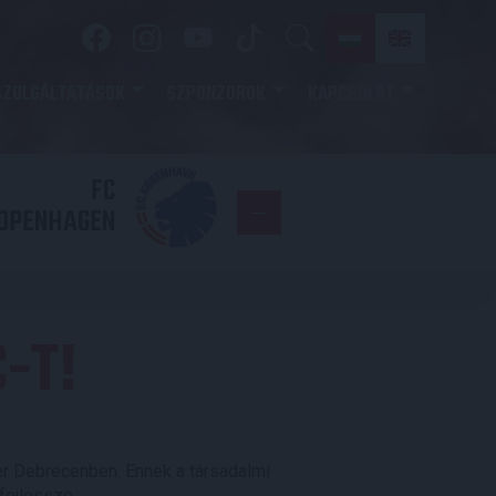
SZOLGÁLTATÁSOK
SZPONZOROK
KAPCSOLAT
FC
DVSC
OPENHAGEN
-T!
er Debrecenben. Ennek a társadalmi
fejlessze.