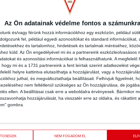
REDMÉNY
KÖVETK
Az Ön adatainak védelme fontos a számunkr
rolunk és/vagy férünk hozzá információkhoz egy eszközön, például süti
olgozunk fel, például egyedi azonosítókat és standard információkat,
irdetésekhez és tartalomhoz, hirdetések és tartalmak méréséhez, kö
shez küld.
Az Ön engedélyével mi és a partnereink eszközleolvasásos m
KONFEREN
datokat és azonosítási információkat is felhasználhatunk. A megfelelő h
 hogy mi és a 1731 partnereink a fent leírtak szerint adatkezelést vég
2026.08.
DVSC
DVSC
elelő helyre kattintva elutasíthatja a hozzájárulást, vagy a hozzájárul
iókhoz juthat, és megváltoztathatja beállításait.
Felhívjuk figyelmét, 
ezeléséhez nem feltétlenül szükséges az Ön hozzájárulása, de jogában 
MECCS RÉSZLETEI
zelés ellen. A beállításai csak erre a weboldalra érvényesek. Bármikor m
isszavonhatja hozzájárulását, ha visszatér erre az oldalra, és rákattint a
lem" gombra.
ETŐSÉGEK
NEM FOGADOM EL
EL