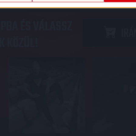
PBA ÉS VÁLASSZ
IRÁ
K KÖZÜL!