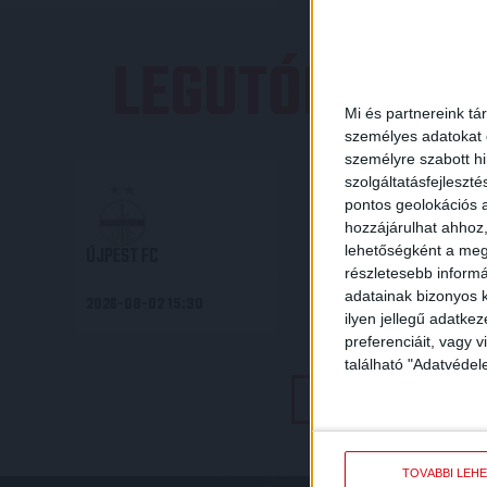
LEGUTÓBBI E
Mi és partnereink tá
személyes adatokat d
személyre szabott h
4
-
2
szolgáltatásfejleszté
pontos geolokációs a
hozzájárulhat ahhoz,
ÚJPEST FC
lehetőségként a megf
részletesebb informác
adatainak bizonyos k
2026-08-02 15:30
OTP BANK LIGA 2. FORDULÓ
ilyen jellegű adatke
preferenciáit, vagy v
található "Adatvéde
TOVÁBBI EREDMÉNYEK
TOVÁBBI LEH