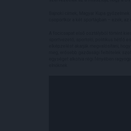
Bajnoki címek, Magyar Kupa győzelmek 
csoportkör a két sportágban – ezek, az 
A focicsapat első osztályból történt ki
sportvezető, sportoló, politikus hétfő 
elképzelést akarják megvalósítani, hogy
meg, erősebb gazdasági feltételek szolg
egységet alkotva régi fényében ragyogjo
elnöknek.