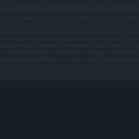
női kézilabdában és labdarúgásban, nemzetközi kupagyőzelmek,
elmúlt évtizedek során elért eredmények fejezik ki a DVSC erejé
esése nyilván katalizálta az eseményeket, mindenesetre 41 debr
este a Nagyerdei Stadionban megalapította a DVSC jövőjét szolgál
 egyre szélesebb társadalmi háttér álljon a csapatok mögött, sp
álják a Loki sikereit. Elszántság mutatkozik az iránt, hogy a la
n. Az egyesület héttagú elnökséget választott, s Kósa Lajos or