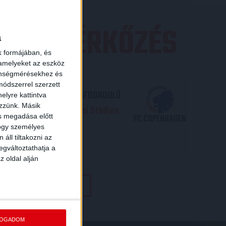
×
EZŐ MÉRKŐZÉS
a
k formájában, és
 amelyeket az eszköz
zönségmérésekhez és
ódszerrel szerzett
CIA LIGA 3. SELEJTEZŐFDORDULÓ
elyre kattintva
ezzünk. Másik
06. - 19
00
Nagyerdei Stadion
:
FC COPENHAGEN
ás megadása előtt
hogy személyes
áll tiltakozni az
JEGYVÁSÁRLÁS
egváltoztathatja a
z oldal alján
TOVÁBBI MÉRKŐZÉSEK
FOGADOM