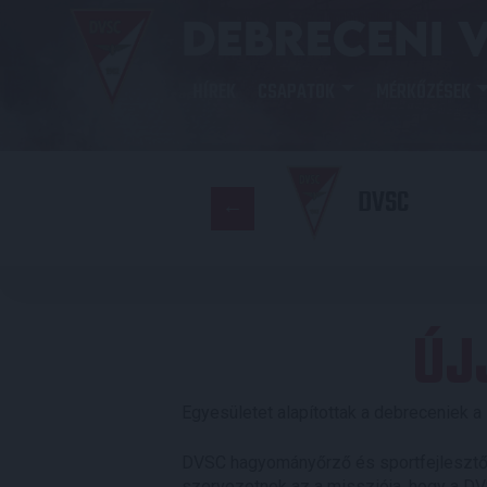
HÍREK
CSAPATOK
MÉRKŐZÉSEK
DVSC
ÚJ
Egyesületet alapítottak a debreceniek a
DVSC hagyományőrző és sportfejlesztő e
szervezetnek az a missziója, hogy a DV