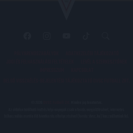
PÁLYARENDSZABÁLYOK
ADATKEZELÉSI TÁJÉKOZATÓ
JOGI ÉS FELHASZNÁLÁSI FELTÉTELEK
LEVÉL A SZERKESZTŐNEK
IMPRESSZUM
KAPCSOLAT
BELSŐ VISSZAÉLÉS-BEJELENTÉSI TÁJÉKOZTATÓ DVSC FUTBALL ZRT.
© 2026
DVSC Futball Zrt.
Minden jog fenntartva.
Az oldalon található írott és képi anyagok csak a forrás megjelölésével, internetes
felhasználás esetén élő hivatkozás elhelyezésével (forrás: dvsc.hu) használhatóak fel.