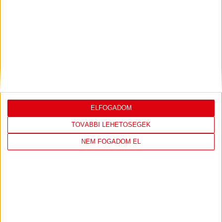
KOPPENHÁGAI OROSZLÁNOKKAL KÜZD MEG A LOKI
2026.08.04.
ELFOGADOM
TOVÁBBI LEHETŐSÉGEK
NEM FOGADOM EL