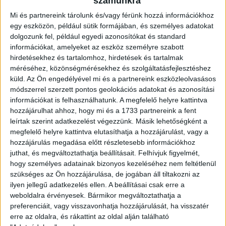
2026.08.08.
számunkra
Mi és partnereink tárolunk és/vagy férünk hozzá információkhoz
egy eszközön, például sütik formájában, és személyes adatokat
dolgozunk fel, például egyedi azonosítókat és standard
információkat, amelyeket az eszköz személyre szabott
hirdetésekhez és tartalomhoz, hirdetések és tartalmak
méréséhez, közönségmérésekhez és szolgáltatásfejlesztéshez
küld.
Az Ön engedélyével mi és a partnereink eszközleolvasásos
módszerrel szerzett pontos geolokációs adatokat és azonosítási
információkat is felhasználhatunk. A megfelelő helyre kattintva
hozzájárulhat ahhoz, hogy mi és a 1733 partnereink a fent
leírtak szerint adatkezelést végezzünk. Másik lehetőségként a
megfelelő helyre kattintva elutasíthatja a hozzájárulást, vagy a
hozzájárulás megadása előtt részletesebb információkhoz
juthat, és megváltoztathatja beállításait.
Felhívjuk figyelmét,
hogy személyes adatainak bizonyos kezeléséhez nem feltétlenül
VAJDA BOTOND
VASÁRNAP 100 SZÁZALÉKNÁL IS
:
szükséges az Ön hozzájárulása, de jogában áll tiltakozni az
TÖBBET KELL BELEADNUNK
ilyen jellegű adatkezelés ellen. A beállításai csak erre a
weboldalra érvényesek. Bármikor megváltoztathatja a
2026.08.07.
preferenciáit, vagy visszavonhatja hozzájárulását, ha visszatér
erre az oldalra, és rákattint az oldal alján található