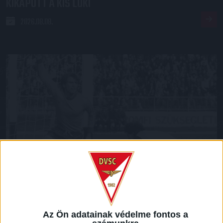
KIKAPOTT A KIS LOKI
2026.08.08.
70 ÉVES LETT KEREKES GYÖRGY, A VALAHA VOLT
EGYIK LEGJOBB DEBRECENI CSATÁR
Az Ön adatainak védelme fontos a