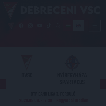
DVSC
NYÍREGYHÁZA
SPARTACUS
OTP BANK LIGA 3. FORDULÓ
2026.08.09. - 17
30
Nagyerdei Stadion
: