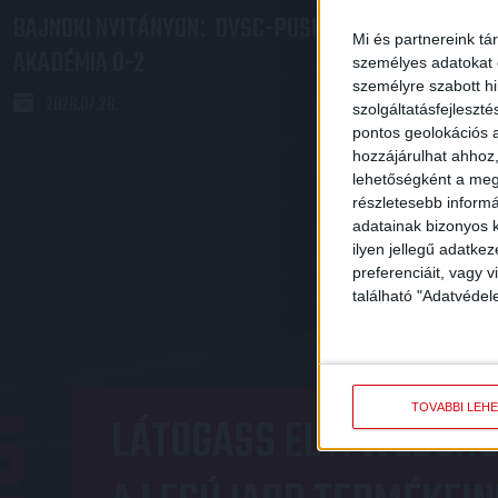
A BAJNOKSÁ
BAJNOKI NYITÁNYON
DVSC-PUSKÁS
:
Mi és partnereink tá
AKADÉMIA 0-2
személyes adatokat d
2026.07.25.
személyre szabott h
2026.07.26.
szolgáltatásfejleszté
pontos geolokációs a
hozzájárulhat ahhoz,
lehetőségként a megf
részletesebb informác
adatainak bizonyos k
ilyen jellegű adatke
preferenciáit, vagy v
található "Adatvéde
OP
TOVÁBBI LEH
LÁTOGASS EL A WEBSHO