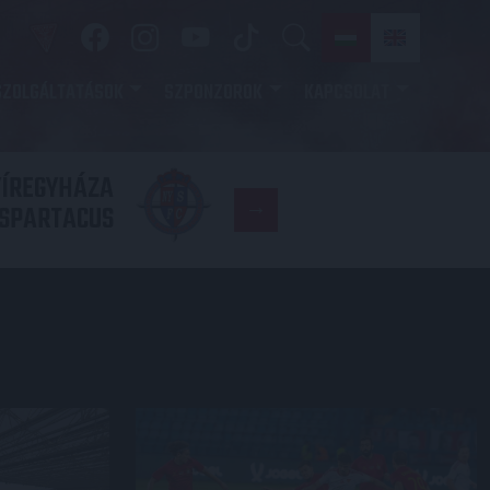
SZOLGÁLTATÁSOK
SZPONZOROK
KAPCSOLAT
YÍREGYHÁZA
FC
SPARTACUS
COPENHAGE