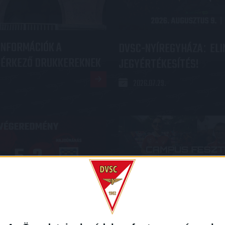
INFORMÁCIÓK A
DVSC-NYÍREGYHÁZA
ELI
:
 ÉRKEZŐ DRUKKEREKNEK
JEGYÉRTÉKESÍTÉS!
2026.07.29.
S GYŐZELEMMEL KEZDTE
VIDEÓ! CAMPUS FESZTIVÁ