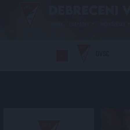
HÍREK
CSAPATOK
MÉRKŐZÉSEK
DVSC