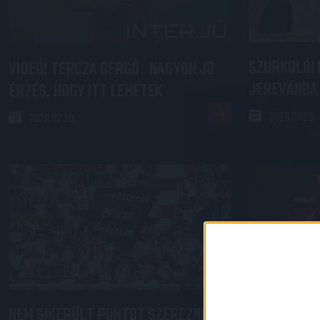
SZURKOLÓI 
VIDEÓ! TERCZA GERGŐ
NAGYON JÓ
:
JEREVÁNBA
ÉRZÉS, HOGY ITT LEHETEK
2026.07.29.
2026.07.30.
NEM SIKERÜLT PONTOT SZEREZNI A
MAGABIZTO