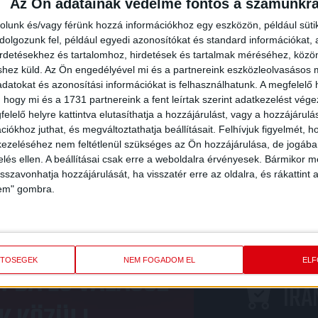
Az Ön adatainak védelme fontos a számunkr
GOT A KIS LOKI
EURÓPAI KUPAMÉRKŐZÉS
rolunk és/vagy férünk hozzá információkhoz egy eszközön, például süti
NEMZETKÖZI FESZTIVÁL
olgozunk fel, például egyedi azonosítókat és standard információkat,
irdetésekhez és tartalomhoz, hirdetések és tartalmak méréséhez, kö
DEBRECENBEN
shez küld.
Az Ön engedélyével mi és a partnereink eszközleolvasásos m
datokat és azonosítási információkat is felhasználhatunk. A megfelelő h
2026.07.25.
 hogy mi és a 1731 partnereink a fent leírtak szerint adatkezelést vég
elelő helyre kattintva elutasíthatja a hozzájárulást, vagy a hozzájárul
iókhoz juthat, és megváltoztathatja beállításait.
Felhívjuk figyelmét, 
ezeléséhez nem feltétlenül szükséges az Ön hozzájárulása, de jogában 
«
1
2
3
4
5
6
7
8
9
10
11
...
407
»
zelés ellen. A beállításai csak erre a weboldalra érvényesek. Bármikor m
isszavonhatja hozzájárulását, ha visszatér erre az oldalra, és rákattint a
lem" gombra.
ETŐSÉGEK
NEM FOGADOM EL
EL
PBA ÉS VÁLASSZ
IRÁ