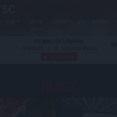
KLUB
JEGY ÉS
GALÉRIA
SHOP
AKADÉMIA
BÉRLET
OTP BANK LIGA 3. FORDULÓ
N
2026.08.09. - 17
30
Nagyerdei Stadion
:
JEGYVÁSÁRLÁS
HÍREK