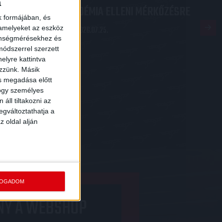
a
AKADÉMIA ELLENI MÉRKŐZÉSRE
 ÉS
k formájában, és
 amelyeket az eszköz
2026.07.25.
zönségmérésekhez és
ódszerrel szerzett
elyre kattintva
ezzünk. Másik
ás megadása előtt
hogy személyes
áll tiltakozni az
egváltoztathatja a
z oldal alján
FOGADOM
NY A WEBSHOP