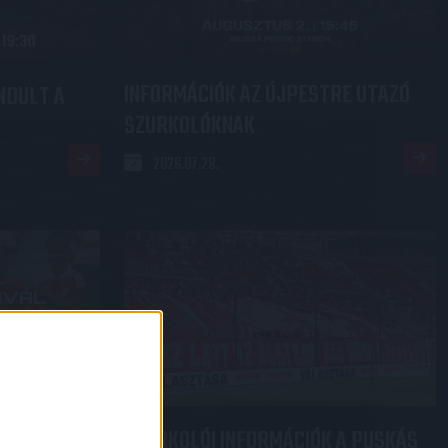
INFORMÁCIÓK AZ ÚJPESTRE UTAZÓ
NDULT A
SZURKOLÓKNAK
2026.07.28.
×
SZURKOLÓI INFORMÁCIÓK A PUSKÁS
L X LOKI
: