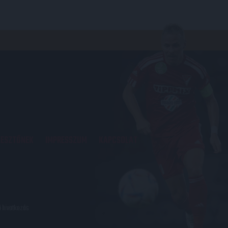
KESZTŐNEK
IMPRESSZUM
KAPCSOLAT
ő hivatkozás