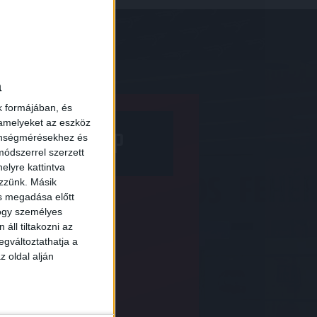
a
k formájában, és
 amelyeket az eszköz
NY A WEBSHOP
zönségmérésekhez és
ódszerrel szerzett
elyre kattintva
ezzünk. Másik
ás megadása előtt
hogy személyes
áll tiltakozni az
egváltoztathatja a
z oldal alján