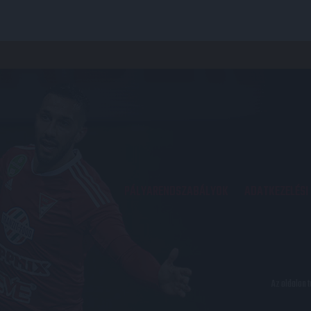
PÁLYARENDSZABÁLYOK
ADATKEZELÉSI
Az oldalon 