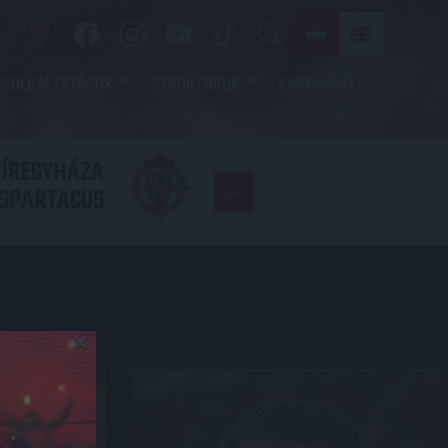
SZOLGÁLTATÁSOK
SZPONZOROK
KAPCSOLAT
YÍREGYHÁZA
FC
SPARTACUS
COPENHAGE
×