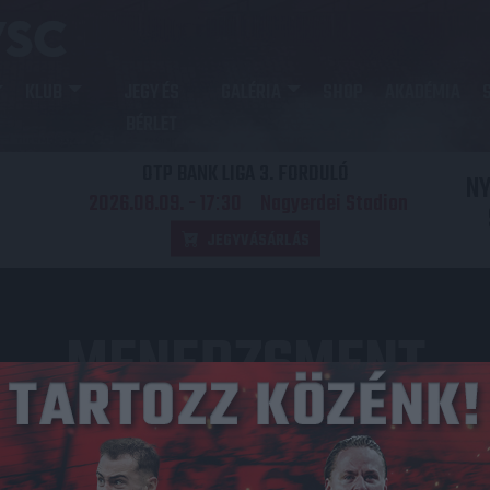
KLUB
JEGY ÉS
GALÉRIA
SHOP
AKADÉMIA
BÉRLET
OTP BANK LIGA 3. FORDULÓ
N
2026.08.09. - 17
30
Nagyerdei Stadion
:
JEGYVÁSÁRLÁS
MENEDZSMENT