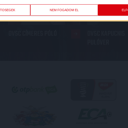
ETŐSÉGEK
NEM FOGADOM EL
EL
DVSC CÍMERES PÓLÓ
DVSC KAPUCNIS
PULÓVER