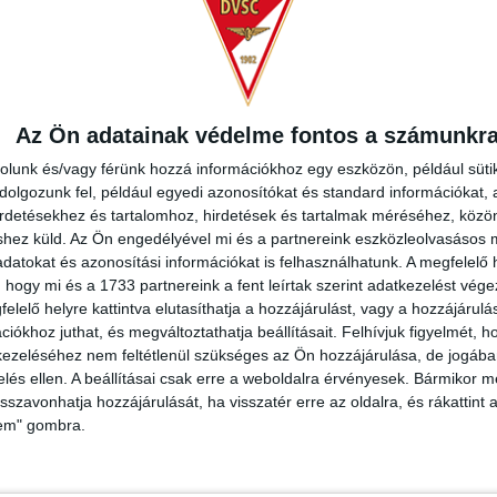
Az Ön adatainak védelme fontos a számunkr
rolunk és/vagy férünk hozzá információkhoz egy eszközön, például süti
PBA ÉS VÁLASSZ
olgozunk fel, például egyedi azonosítókat és standard információkat,
IRÁ
irdetésekhez és tartalomhoz, hirdetések és tartalmak méréséhez, kö
K KÖZÜL!
shez küld.
Az Ön engedélyével mi és a partnereink eszközleolvasásos m
datokat és azonosítási információkat is felhasználhatunk. A megfelelő h
 hogy mi és a 1733 partnereink a fent leírtak szerint adatkezelést vég
elelő helyre kattintva elutasíthatja a hozzájárulást, vagy a hozzájárul
iókhoz juthat, és megváltoztathatja beállításait.
Felhívjuk figyelmét, 
ezeléséhez nem feltétlenül szükséges az Ön hozzájárulása, de jogában 
zelés ellen. A beállításai csak erre a weboldalra érvényesek. Bármikor m
isszavonhatja hozzájárulását, ha visszatér erre az oldalra, és rákattint a
lem" gombra.