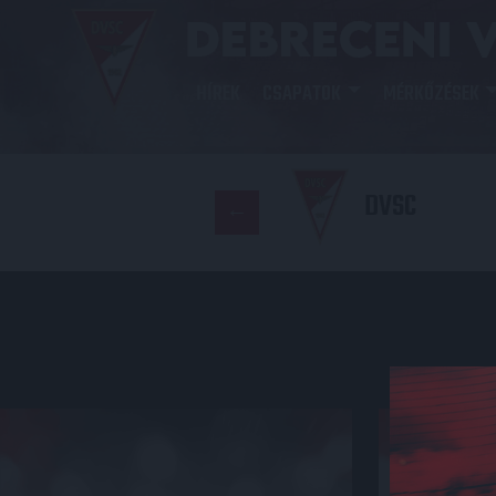
HÍREK
CSAPATOK
MÉRKŐZÉSEK
DVSC