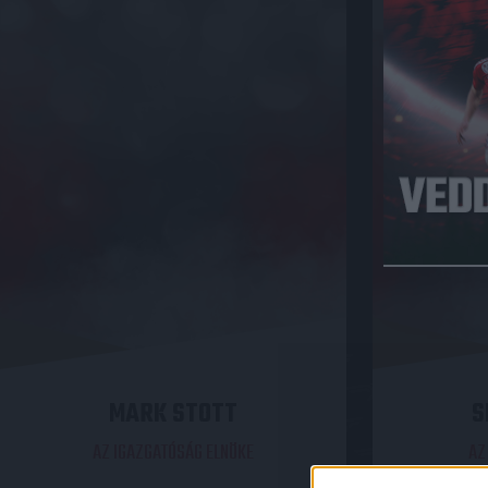
MARK STOTT
S
AZ IGAZGATÓSÁG ELNÖKE
AZ