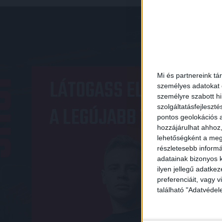
OP
Mi és partnereink tá
LÁTOGASS EL A WEBSHO
személyes adatokat d
személyre szabott h
A LEGÚJABB TERMÉKEIN
szolgáltatásfejleszté
pontos geolokációs a
hozzájárulhat ahhoz,
lehetőségként a megf
részletesebb informác
adatainak bizonyos k
ilyen jellegű adatke
preferenciáit, vagy v
található "Adatvéde