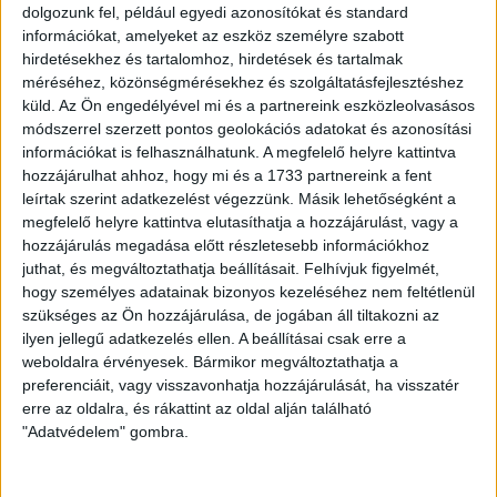
A győzelem mindennél többet ér
dolgozunk fel, például egyedi azonosítókat és standard
Debrecen!! Debrecen!!
információkat, amelyeket az eszköz személyre szabott
Hajrá gyerünk a végén nyerünk!!
hirdetésekhez és tartalomhoz, hirdetések és tartalmak
Debrecen!! Debrecen!!
méréséhez, közönségmérésekhez és szolgáltatásfejlesztéshez
Hajrá!!!
küld.
Az Ön engedélyével mi és a partnereink eszközleolvasásos
módszerrel szerzett pontos geolokációs adatokat és azonosítási
Mi indulunk, ha kell
információkat is felhasználhatunk. A megfelelő helyre kattintva
Mi nem felejtjük el, hogy
hozzájárulhat ahhoz, hogy mi és a 1733 partnereink a fent
Bennünk a vér piros-fehér
leírtak szerint adatkezelést végezzünk. Másik lehetőségként a
Mi küzdünk haver
megfelelő helyre kattintva elutasíthatja a hozzájárulást, vagy a
hozzájárulás megadása előtt részletesebb információkhoz
Ha kell bárkivel
juthat, és megváltoztathatja beállításait.
Felhívjuk figyelmét,
Mert a győzelem mindennél többet ér
hogy személyes adatainak bizonyos kezeléséhez nem feltétlenül
Mi indulunk, ha kell
szükséges az Ön hozzájárulása, de jogában áll tiltakozni az
Mi nem felejtjük el, hogy
ilyen jellegű adatkezelés ellen. A beállításai csak erre a
Bennünk a vér piros-fehér
weboldalra érvényesek. Bármikor megváltoztathatja a
Mi harcolunk haver
preferenciáit, vagy visszavonhatja hozzájárulását, ha visszatér
Akárkivel mert
erre az oldalra, és rákattint az oldal alján található
A győzelem mindennél többet ér
"Adatvédelem" gombra.
Mi indulunk, ha kell
Mi nem felejtjük el, hogy
Bennünk a vér