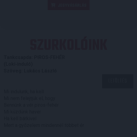
JEGYVÁSÁRLÁS
SZURKOLÓINK
Tankcsapda: PIROS-FEHÉR
(Loki-induló)
Szöveg: Lukács László
LETÖLTÉS
Mi indulunk, ha kell
Mi nem felejtjük el, hogy
Bennünk a vér piros-fehér
Mi küzdünk haver
Ha kell bárkivel
Mert a győzelem mindennél többet ér