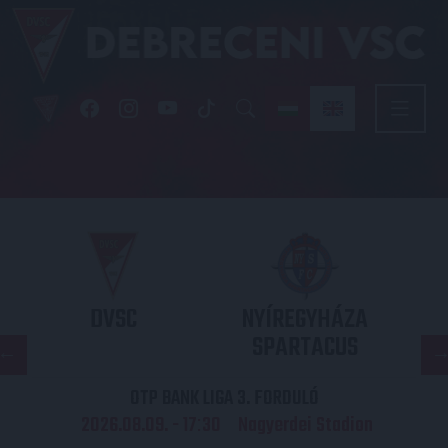
DVSC
NYÍREGYHÁZA
SPARTACUS
OTP BANK LIGA 3. FORDULÓ
2026.08.09. - 17
30
Nagyerdei Stadion
: