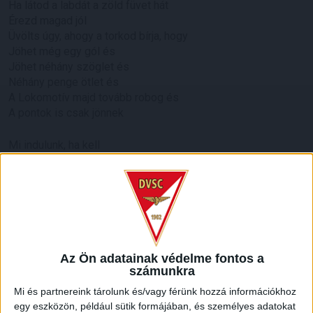
Ha látod a labdát a zöld füvet hát
Érezd magad jól
Üvölts úgy, ahogy a torkod bírja, hogy
Jöhet még egy gól és
Jöhet néhány szöglet és
Néhány penge ötlet és
A Lokomotív majd tovább robog és
A pontok is csak jönnek
Mi indulunk, ha kell
Mi nem felejtjük el, hogy
Bennünk a vér piros-fehér
Mi küzdünk haver
Ha kell bárkivel
Mert a győzelem mindennél többet ér
Mi indulunk, ha kell
Mi nem felejtjük el, hogy
Az Ön adatainak védelme fontos a
Bennünk a vér piros-fehér
számunkra
Mi harcolunk haver
Mi és partnereink tárolunk és/vagy férünk hozzá információkhoz
Akár kivel, mert
egy eszközön, például sütik formájában, és személyes adatokat