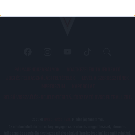
PÁLYARENDSZABÁLYOK
ADATKEZELÉSI TÁJÉKOZATÓ
JOGI ÉS FELHASZNÁLÁSI FELTÉTELEK
LEVÉL A SZERKESZTŐNEK
IMPRESSZUM
KAPCSOLAT
BELSŐ VISSZAÉLÉS-BEJELENTÉSI TÁJÉKOZTATÓ DVSC FUTBALL ZRT.
© 2026
DVSC Futball Zrt.
Minden jog fenntartva.
Az oldalon található írott és képi anyagok csak a forrás megjelölésével, internetes
felhasználás esetén élő hivatkozás elhelyezésével (forrás: dvsc.hu) használhatóak fel.