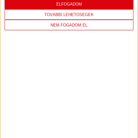
LEGUTÓBBI EREDMÉNY
ELFOGADOM
TOVÁBBI LEHETŐSÉGEK
NEM FOGADOM EL
DVSC
FC
COPENHAGEN
19
:
00
2026-08-
KONFERENCIA LIGA 3.
MECCS
06 19:00
SELEJTEZŐFDORDULÓ
RÉSZLETEI