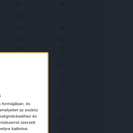
37
38
33
6
17
26
53
43
46
20
3
2
12
14
18
9
×
25
33
a
2
1
k formájában, és
 amelyeket az eszköz
zönségmérésekhez és
17
32
ódszerrel szerzett
elyre kattintva
14
13