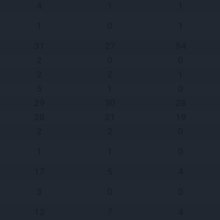
4
1
1
1
0
1
31
27
54
2
0
0
2
2
1
5
1
0
29
30
28
28
21
19
2
2
0
1
1
0
17
5
4
3
0
0
12
7
4