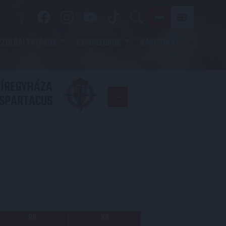
SZOLGÁLTATÁSOK
SZPONZOROK
KAPCSOLAT
YÍREGYHÁZA
FC
SPARTACUS
COPENHAGE
RG
KG