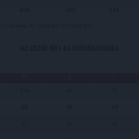
698
399
539
 V: vereség, RG: rúgott gól, KG: kapott gól
AZ EDZŐK NB I-ES ÖRÖKRANGSORA
GY
D
V
116
43
73
88
46
34
71
37
46