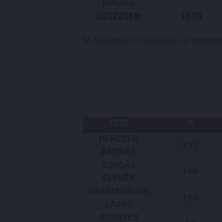
MADISZ
1578
ÖSSZESEN:
M: mérkőzés, GY: győzelem, D: döntetlen,
EDZŐ
M
HERCZEG
231
ANDRÁS
KONDÁS
168
ELEMÉR
GARAMVÖLGYI
154
LAJOS
SZENTES