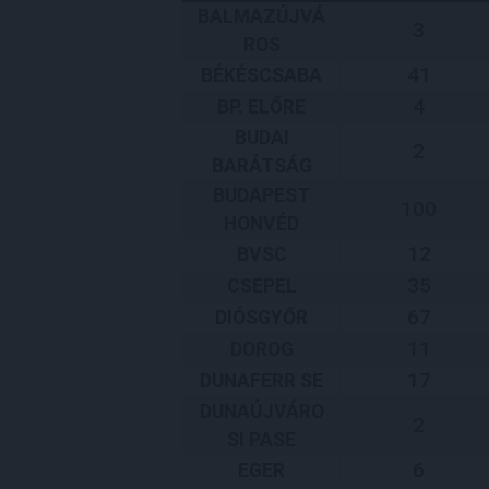
BALMAZÚJVÁ
3
ROS
41
BÉKÉSCSABA
4
BP. ELŐRE
BUDAI
2
BARÁTSÁG
BUDAPEST
100
HONVÉD
12
BVSC
35
CSEPEL
67
DIÓSGYŐR
11
DOROG
17
DUNAFERR SE
DUNAÚJVÁRO
2
SI PASE
6
EGER