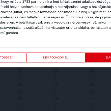
 hogy mi és a 1733 partnereink a fent leírtak szerint adatkezelést vég
11
8
18
elelő helyre kattintva elutasíthatja a hozzájárulást, vagy a hozzájárul
1
0
3
iókhoz juthat, és megváltoztathatja beállításait.
Felhívjuk figyelmét, 
ezeléséhez nem feltétlenül szükséges az Ön hozzájárulása, de jogában 
2
0
0
zelés ellen. A beállításai csak erre a weboldalra érvényesek. Bármikor m
1
1
0
isszavonhatja hozzájárulását, ha visszatér erre az oldalra, és rákattint a
lem" gombra.
1
0
1
1
1
0
27
35
57
0
0
2
ETŐSÉGEK
NEM FOGADOM EL
EL
10
5
7
35
20
32
2
1
1
36
18
38
4
3
3
38
15
19
1
1
0