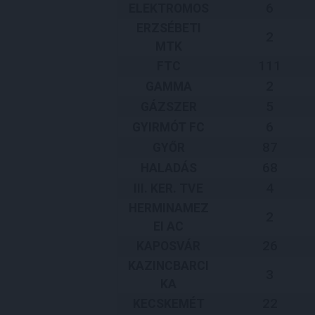
6
ELEKTROMOS
ERZSÉBETI
2
MTK
111
FTC
2
GAMMA
5
GÁZSZER
6
GYIRMÓT FC
87
GYŐR
68
HALADÁS
4
III. KER. TVE
HERMINAMEZ
2
EI AC
26
KAPOSVÁR
KAZINCBARCI
3
KA
22
KECSKEMÉT