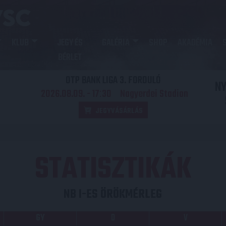
KLUB
JEGY ÉS
GALÉRIA
SHOP
AKADÉMIA
BÉRLET
OTP BANK LIGA 3. FORDULÓ
N
2026.08.09. - 17
30
Nagyerdei Stadion
:
JEGYVÁSÁRLÁS
STATISZTIKÁK
NB I-ES ÖRÖKMÉRLEG
GY
D
V