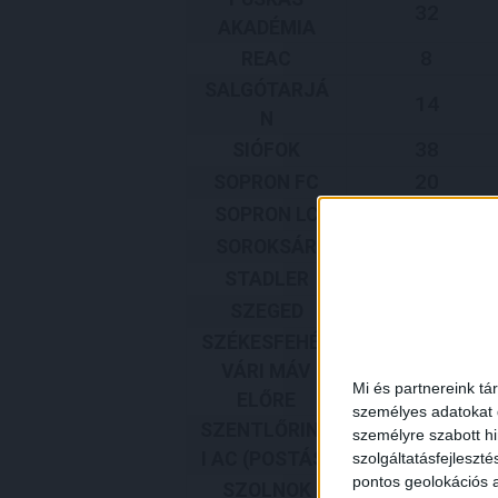
32
AKADÉMIA
8
REAC
SALGÓTARJÁ
14
N
38
SIÓFOK
20
SOPRON FC
4
SOPRON LC
6
SOROKSÁR
8
STADLER
19
SZEGED
SZÉKESFEHÉR
2
VÁRI MÁV
Mi és partnereink tá
ELŐRE
személyes adatokat d
SZENTLŐRINC
személyre szabott h
9
I AC (POSTÁS)
szolgáltatásfejleszté
pontos geolokációs a
8
SZOLNOK