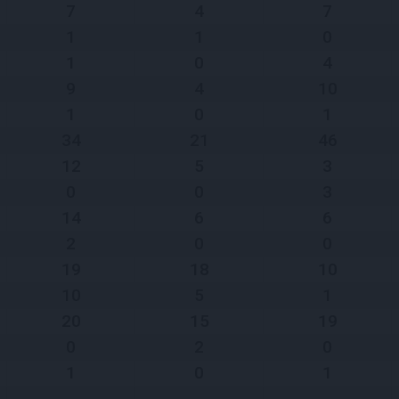
7
4
7
1
1
0
1
0
4
9
4
10
1
0
1
34
21
46
12
5
3
0
0
3
14
6
6
2
0
0
19
18
10
10
5
1
20
15
19
0
2
0
1
0
1