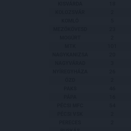
18
KISVÁRDA
2
KOLOZSVÁR
5
KOMLÓ
23
MEZŐKÖVESD
2
MOGÜRT
101
MTK
20
NAGYKANIZSA
3
NAGYVÁRAD
26
NYÍREGYHÁZA
2
ÓZD
46
PAKS
16
PÁPA
54
PÉCSI MFC
2
PÉCSI VSK
2
PERECES
PUSKÁS