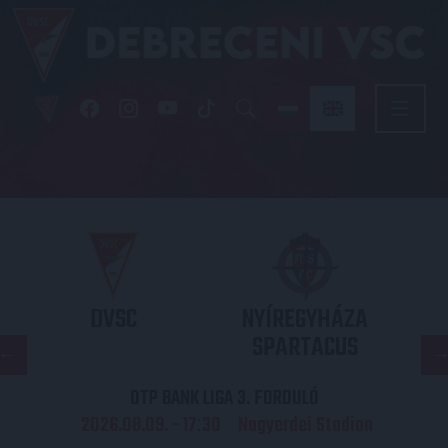
DVSC
NYÍREGYHÁZA
SPARTACUS
OTP BANK LIGA 3. FORDULÓ
2026.08.09. - 17
30
Nagyerdei Stadion
: