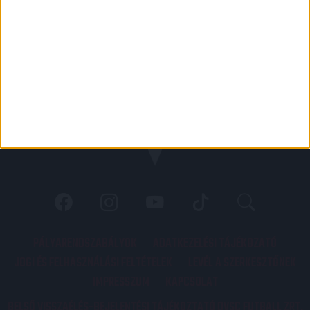
PÁLYARENDSZABÁLYOK
ADATKEZELÉSI TÁJÉKOZATÓ
JOGI ÉS FELHASZNÁLÁSI FELTÉTELEK
LEVÉL A SZERKESZTŐNEK
IMPRESSZUM
KAPCSOLAT
BELSŐ VISSZAÉLÉS-BEJELENTÉSI TÁJÉKOZTATÓ DVSC FUTBALL ZRT.