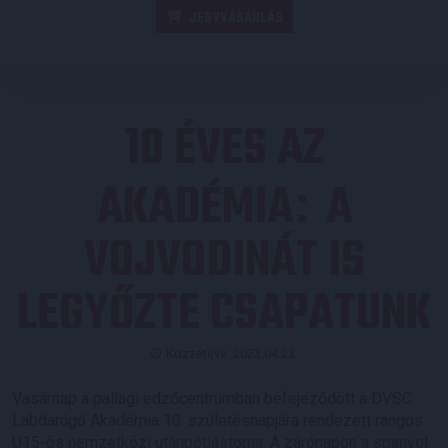
JEGYVÁSÁRLÁS
10 ÉVES AZ
AKADÉMIA
A
:
VOJVODINÁT IS
LEGYŐZTE CSAPATUNK
Közzétéve: 2023.04.23.
Vasárnap a pallagi edzőcentrumban befejeződött a DVSC
Labdarúgó Akadémia 10. születésnapjára rendezett rangos
U15-ös nemzetközi utánpótlástorna. A zárónapon a spanyol