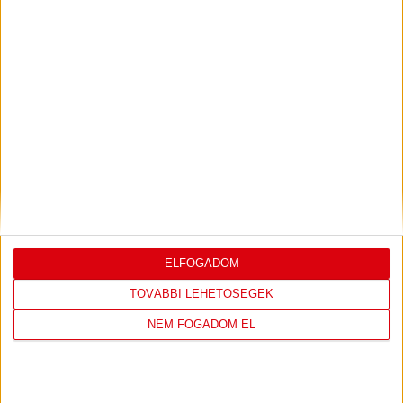
Bővebben →
LEGUTÓBBI EREDMÉNY
ELFOGADOM
DVSC
FC
TOVÁBBI LEHETŐSÉGEK
COPENHAGEN
NEM FOGADOM EL
19
:
00