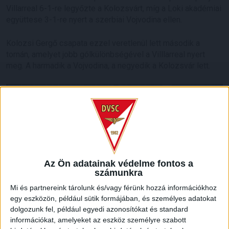
Villarreal 6-1-re legyőzte a Kolozsvárt, míg a Loki akadémiai
együttese 3-1-re nyert a szerbiai Vojvodina ellen.
Kolozsi Gergő csapata ezzel veretlenül lett második a
tornán, amelyet jobb gólkülönbségével a Villlarreal nyert
meg. A harmadik a Vojvodina, a negyedik a Kolozsvár lett.
Az Ön adatainak védelme fontos a
számunkra
Mi és partnereink tárolunk és/vagy férünk hozzá információkhoz
LEGUTÓBBI HÍREK
egy eszközön, például sütik formájában, és személyes adatokat
dolgozunk fel, például egyedi azonosítókat és standard
információkat, amelyeket az eszköz személyre szabott