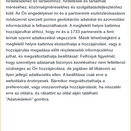
VAJDA BOTOND
VASÁRNAP 100
:
hirdetésekhez és tartalomhoz, hirdetések és tartalmak
méréséhez, közönségmérésekhez és szolgáltatásfejlesztéshez
SZÁZALÉKNÁL IS TÖBBET KELL BELEADNUNK
küld.
Az Ön engedélyével mi és a partnereink eszközleolvasásos
módszerrel szerzett pontos geolokációs adatokat és azonosítási
2026.08.07.
információkat is felhasználhatunk. A megfelelő helyre kattintva
A DVSC-FC Copenhagen Konferencia Liga mérkőzés
hozzájárulhat ahhoz, hogy mi és a 1733 partnereink a fent
örömteli eseménye volt, hogy sérüléséből felépülve
leírtak szerint adatkezelést végezzünk. Másik lehetőségként a
visszatért a pályára 22 éves szélsőnk, Vajda Botond.
megfelelő helyre kattintva elutasíthatja a hozzájárulást, vagy a
Játékosunkat a visszatérésről és a vasárnapi, Nyíregyháza
hozzájárulás megadása előtt részletesebb információkhoz
elleni rangadóról is kérdeztük. – Nagyon örülök, hogy újra
juthat, és megváltoztathatja beállításait.
Felhívjuk figyelmét,
pályára léphettem tétmeccsen, hiszen majdnem négy
hogy személyes adatainak bizonyos kezeléséhez nem feltétlenül
hónapot kellett kihagynom. Az is pozitívum, hogy egy ilyen
szükséges az Ön hozzájárulása, de jogában áll tiltakozni az
erős ellenfél ellen játszhattam […]
ilyen jellegű adatkezelés ellen. A beállításai csak erre a
Bővebben →
weboldalra érvényesek. Bármikor megváltoztathatja a
preferenciáit, vagy visszavonhatja hozzájárulását, ha visszatér
erre az oldalra, és rákattint az oldal alján található
SZURKOLÓI INFORMÁCIÓK A DVSC-
"Adatvédelem" gombra.
NYÍREGYHÁZA RANGADÓRA
A DVSC az OTP Bank Liga 3. fordulójában az ősi rivális
Nyíregyházát fogadja augusztus 9-én, vasárnap 17.30-kor a
Nagyerdei Stadionban. Nagy az érdeklődés, a találkozóra