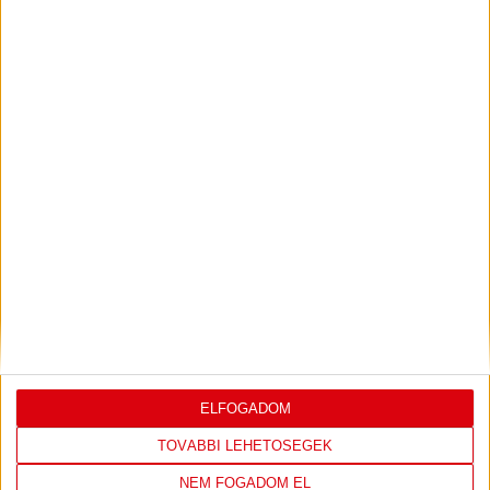
2026.07.31.
Bővebben →
PJUNYIK JEREVÁN-DVSC
TOVÁBBJUTÁS A
:
KONFERENCIA LIGÁBAN
Bővebben →
LEGUTÓBBI EREDMÉNY
ELFOGADOM
TOVÁBBI LEHETŐSÉGEK
NEM FOGADOM EL