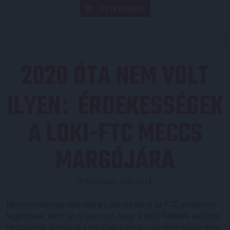
JEGYVÁSÁRLÁS
2020 ÓTA NEM VOLT
ILYEN
ÉRDEKESSÉGEK
:
A LOKI-FTC MECCS
MARGÓJÁRA
Közzétéve: 2021.12.14.
Nem mindennapi tett volt a Loki részéről az FTC vasárnapi
legyőzése, amit az is bizonyít, hogy a zöld-fehérek először
veszítettek pontokat a mostani bajnoki idényben idegenben,