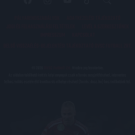
PÁLYARENDSZABÁLYOK
ADATKEZELÉSI TÁJÉKOZATÓ
JOGI ÉS FELHASZNÁLÁSI FELTÉTELEK
LEVÉL A SZERKESZTŐNEK
IMPRESSZUM
KAPCSOLAT
BELSŐ VISSZAÉLÉS-BEJELENTÉSI TÁJÉKOZTATÓ DVSC FUTBALL ZRT.
© 2026
DVSC Futball Zrt.
Minden jog fenntartva.
Az oldalon található írott és képi anyagok csak a forrás megjelölésével, internetes
felhasználás esetén élő hivatkozás elhelyezésével (forrás: dvsc.hu) használhatóak fel.