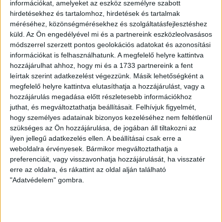
információkat, amelyeket az eszköz személyre szabott
hirdetésekhez és tartalomhoz, hirdetések és tartalmak
méréséhez, közönségmérésekhez és szolgáltatásfejlesztéshez
küld.
Az Ön engedélyével mi és a partnereink eszközleolvasásos
LEGUTÓBBI HÍREK
módszerrel szerzett pontos geolokációs adatokat és azonosítási
információkat is felhasználhatunk. A megfelelő helyre kattintva
hozzájárulhat ahhoz, hogy mi és a 1733 partnereink a fent
leírtak szerint adatkezelést végezzünk. Másik lehetőségként a
SZURKOLÓI INFORMÁCIÓK A DVSC-
megfelelő helyre kattintva elutasíthatja a hozzájárulást, vagy a
NYÍREGYHÁZA RANGADÓRA
hozzájárulás megadása előtt részletesebb információkhoz
juthat, és megváltoztathatja beállításait.
Felhívjuk figyelmét,
2026.08.07.
hogy személyes adatainak bizonyos kezeléséhez nem feltétlenül
A DVSC az OTP Bank Liga 3. fordulójában az ősi rivális
szükséges az Ön hozzájárulása, de jogában áll tiltakozni az
Nyíregyházát fogadja augusztus 9-én, vasárnap 17.30-kor a
ilyen jellegű adatkezelés ellen. A beállításai csak erre a
Nagyerdei Stadionban. Nagy az érdeklődés, a találkozóra
weboldalra érvényesek. Bármikor megváltoztathatja a
megvásárolhatók a jegyek online, a
preferenciáit, vagy visszavonhatja hozzájárulását, ha visszatér
www.nagyerdeistadion.hu oldalon, illetve személyesen a
erre az oldalra, és rákattint az oldal alján található
stadion pénztáraiban (nyitva hétköznap 10 és 18,
"Adatvédelem" gombra.
szombaton 10 és 15 óra között, vasárnap 10 órától). A DVSC
Store vasárnap 12 […]
Bővebben →