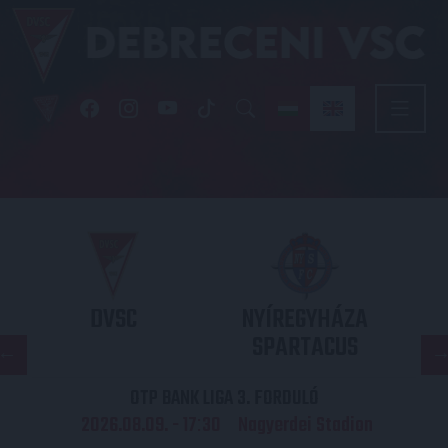
DVSC
NYÍREGYHÁZA
SPARTACUS
OTP BANK LIGA 3. FORDULÓ
2026.08.09. - 17
30
Nagyerdei Stadion
: