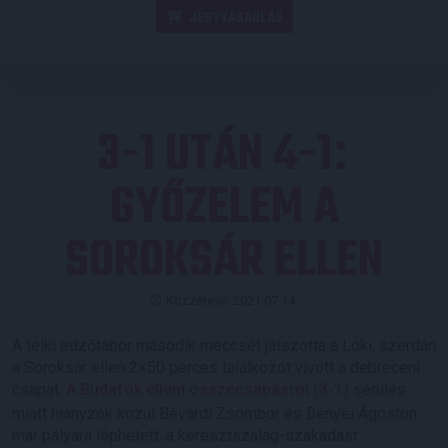
JEGYVÁSÁRLÁS
3-1 UTÁN 4-1
:
GYŐZELEM A
SOROKSÁR ELLEN
Közzétéve: 2021.07.14.
A telki edzőtábor második meccsét játszotta a Loki, szerdán
a Soroksár ellen 2×50 perces találkozót vívott a debreceni
csapat.
A Budafok elleni összecsapásról (3-1)
sérülés
miatt hiányzók közül Bévárdi Zsombor és Bényei Ágoston
már pályára léphetett, a keresztszalag-szakadást