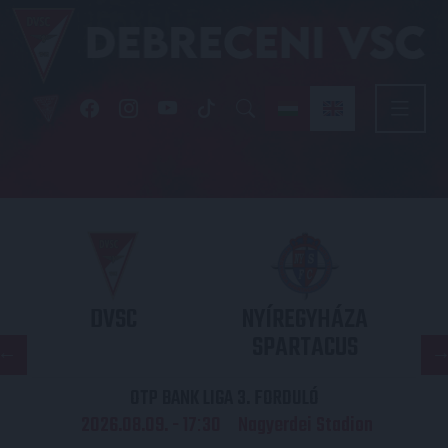
DVSC
NYÍREGYHÁZA
SPARTACUS
OTP BANK LIGA 3. FORDULÓ
2026.08.09. - 17
30
Nagyerdei Stadion
: