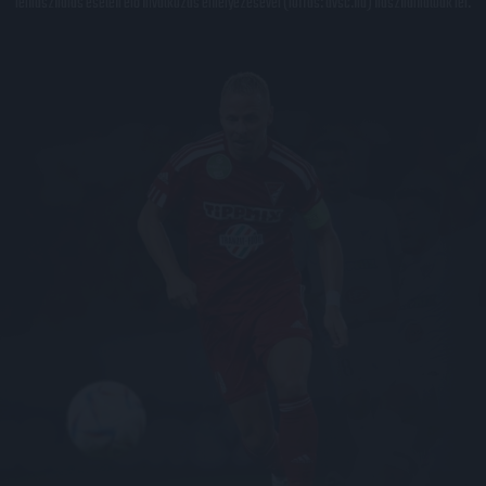
felhasználás esetén élő hivatkozás elhelyezésével (forrás: dvsc.hu) használhatóak fel.