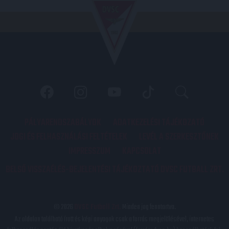
PÁLYARENDSZABÁLYOK
ADATKEZELÉSI TÁJÉKOZATÓ
JOGI ÉS FELHASZNÁLÁSI FELTÉTELEK
LEVÉL A SZERKESZTŐNEK
IMPRESSZUM
KAPCSOLAT
BELSŐ VISSZAÉLÉS-BEJELENTÉSI TÁJÉKOZTATÓ DVSC FUTBALL ZRT.
© 2026
DVSC Futball Zrt.
Minden jog fenntartva.
Az oldalon található írott és képi anyagok csak a forrás megjelölésével, internetes