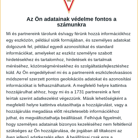
Az Ön adatainak védelme fontos a
A félidő végén egy kezezés után váratlanul 11-eshez jutott a
számunkra
Soroksár, Gyömbér Gábor azonban a felső lécet trafálta
Mi és partnereink tárolunk és/vagy férünk hozzá információkhoz
telibe, így elmaradt az egyenlítés, a szünetig több gól már
egy eszközön, például sütik formájában, és személyes adatokat
nem is esett.
dolgozunk fel, például egyedi azonosítókat és standard
információkat, amelyeket az eszköz személyre szabott
A második játékrész elején Ugrai Roland beadása után
hirdetésekhez és tartalomhoz, hirdetések és tartalmak
Tischler Patrik nem sokkal fejelt fölé, a 62. percben ismét
méréséhez, közönségmérésekhez és szolgáltatásfejlesztéshez
Ugrai próbálkozott, és nem tévesztett sokat. A 68. percben
küld.
Az Ön engedélyével mi és a partnereink eszközleolvasásos
aztán egalizált a Soroksár, Ladányi Gergő rúgott 23 méterről
módszerrel szerzett pontos geolokációs adatokat és azonosítási
nagy gólt a jobb felsőbe (1-1). A DVSC reakciója nem sokat
információkat is felhasználhatunk. A megfelelő helyre kattintva
késett, Tischler Patrik átadása után Ugrai Roland közelről,
hozzájárulhat ahhoz, hogy mi és a 1731 partnereink a fent
harmadik próbálkozásra talált be, így ismét a Lokinál volt az
leírtak szerint adatkezelést végezzünk. Másik lehetőségként a
előny (2-1).
megfelelő helyre kattintva elutasíthatja a hozzájárulást, vagy a
hozzájárulás megadása előtt részletesebb információkhoz
Két perccel később jött az újabb debreceni gól, Pintér Ádám
juthat, és megváltoztathatja beállításait.
Felhívjuk figyelmét,
remek megugrása után Tischler Patrik passzolt egy lépésről
hogy személyes adatainak bizonyos kezeléséhez nem feltétlenül
a hálóba (3-1). A hajrában már nem forogtak ennyire sokat
szükséges az Ön hozzájárulása, de jogában áll tiltakozni az
veszélyben a kapuk, ám Tischler Patrik a 83. percben így is
ilyen jellegű adatkezelés ellen. A beállításai csak erre a