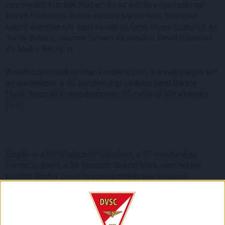
szenvedett Kundrák Norbert és az Achilles-gyulladással
kezelt Pávkovics Bence viszont sajnos nem. Szerepet
kapott ellenben két, saját nevelésű fiatal, Sipos Szabolcs és
Tordai Balázs, valamint Sylvain Deslandes, David Babunski
és Marko Nikolic is.
A mérkőzést határozottan kezdte a Loki, s ennek meg is lett
az eredménye: a 10. percben egy védelmi hibát Bárány
Donát használt ki magabiztosan, 13 méterről lőtt a kapuba
(1-0).
Ezután is a DVSC játszott fölényben, a 17. minutumban
Ferenczi János, a 20. percben Szécsi Márk, nem sokkal
később Bárány Donát veszélyeztetett egy lövéssel.
Csapatunk helyenként kifejezetten formás támadásokat
vezetett, jó tempóban futballozott, a 42. percben például
Sós Bence Dzsudzsák Balázs passza után kapufáig jutott.