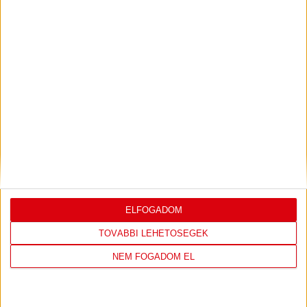
Bővebben →
LEGUTÓBBI EREDMÉNY
ELFOGADOM
DVSC
FC
TOVÁBBI LEHETŐSÉGEK
COPENHAGEN
NEM FOGADOM EL
19
:
00