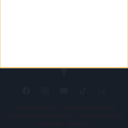
PÁLYARENDSZABÁLYOK
ADATKEZELÉSI TÁJÉKOZATÓ
JOGI ÉS FELHASZNÁLÁSI FELTÉTELEK
LEVÉL A SZERKESZTŐNEK
IMPRESSZUM
KAPCSOLAT