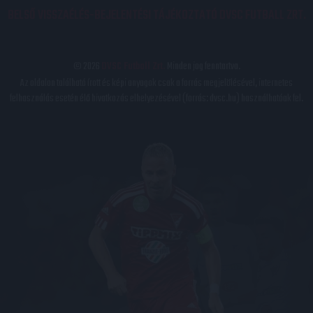
BELSŐ VISSZAÉLÉS-BEJELENTÉSI TÁJÉKOZTATÓ DVSC FUTBALL ZRT.
© 2026
DVSC Futball Zrt.
Minden jog fenntartva.
Az oldalon található írott és képi anyagok csak a forrás megjelölésével, internetes
felhasználás esetén élő hivatkozás elhelyezésével (forrás: dvsc.hu) használhatóak fel.