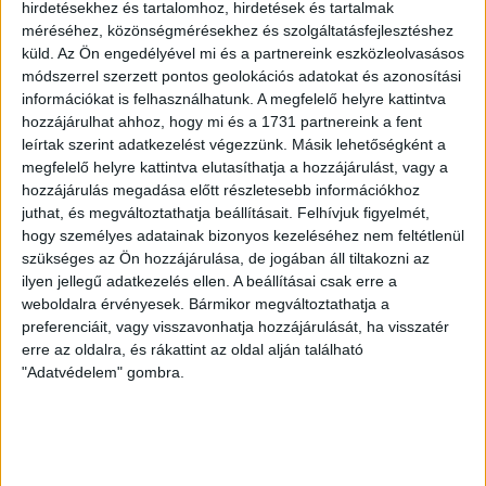
hirdetésekhez és tartalomhoz, hirdetések és tartalmak
méréséhez, közönségmérésekhez és szolgáltatásfejlesztéshez
ÉRVÉNYESÜLT A PAPÍRFORMA
DVSC-FC
:
küld.
Az Ön engedélyével mi és a partnereink eszközleolvasásos
COPENHAGEN 0-3
módszerrel szerzett pontos geolokációs adatokat és azonosítási
információkat is felhasználhatunk. A megfelelő helyre kattintva
2026.08.06.
hozzájárulhat ahhoz, hogy mi és a 1731 partnereink a fent
Az örmény Pjunyik Jereván búcsúztatása után a bombaerős,
leírtak szerint adatkezelést végezzünk. Másik lehetőségként a
válogatottakkal teletűzdelt, dán rekordbajnok FC
megfelelő helyre kattintva elutasíthatja a hozzájárulást, vagy a
Copenhagen (Köbenhavn) együttesét fogadta a Loki
hozzájárulás megadása előtt részletesebb információkhoz
csütörtökön este az UEFA Konferencia Liga 3.
juthat, és megváltoztathatja beállításait.
Felhívjuk figyelmét,
hogy személyes adatainak bizonyos kezeléséhez nem feltétlenül
selejtezőkörének első mérkőzésén. A kezdőcsapatban ott
szükséges az Ön hozzájárulása, de jogában áll tiltakozni az
volt többek között Szécsi Márk, Batik Bence és a DVSC-ben
ilyen jellegű adatkezelés ellen. A beállításai csak erre a
most debütáló Dénes Vilmos is. A találkozót a hőség dacára
weboldalra érvényesek. Bármikor megváltoztathatja a
mindkét gárda viszonylag […]
preferenciáit, vagy visszavonhatja hozzájárulását, ha visszatér
Bővebben →
erre az oldalra, és rákattint az oldal alján található
"Adatvédelem" gombra.
RENDKÍVÜLI HŐSÉG
TÖBB MÓDON IS
:
IGYEKSZIK SEGÍTENI A SZURKOLÓKAT A DVSC
Nagy meccs vár csütörtökön 19 órától a Lokira és a