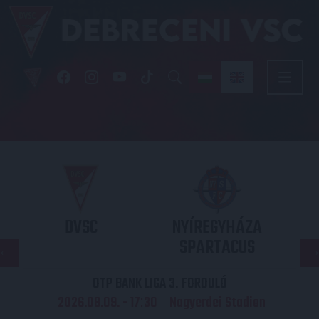
DVSC
NYÍREGYHÁZA
SPARTACUS
OTP BANK LIGA 3. FORDULÓ
2026.08.09. - 17
30
Nagyerdei Stadion
: