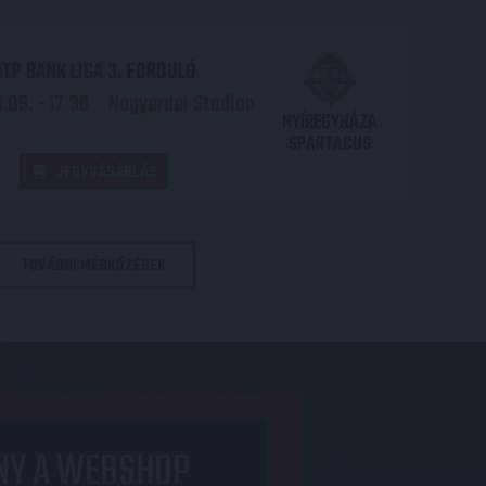
TP BANK LIGA 3. FORDULÓ
.09. - 17
30
Nagyerdei Stadion
:
NYÍREGYHÁZA
SPARTACUS
JEGYVÁSÁRLÁS
TOVÁBBI MÉRKŐZÉSEK
NY A WEBSHOP