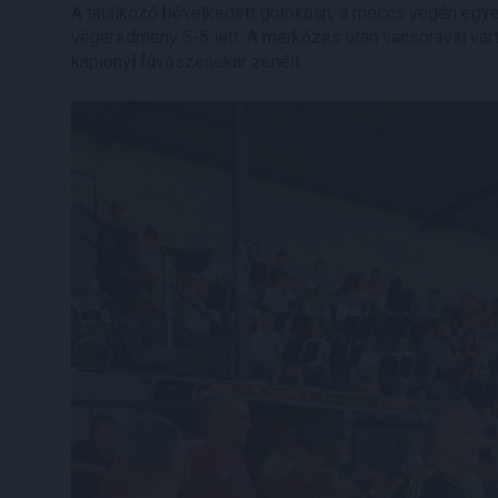
A találkozó bővelkedett gólokban, a meccs végén egyen
végeredmény 5-5 lett. A mérkőzés után vacsorával várt
kaplonyi fúvószenekar zenélt.