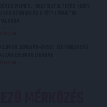
DÉNES VILMOS
MEGTISZTELTETÉS, HOGY
:
ILYEN SZURKOLÓK ELŐTT LÉPHETEK
PÁLYÁRA
2026.07.31.
Bővebben →
PJUNYIK JEREVÁN-DVSC
TOVÁBBJUTÁS
:
A KONFERENCIA LIGÁBAN
Bővebben →
EZŐ MÉRKŐZÉS