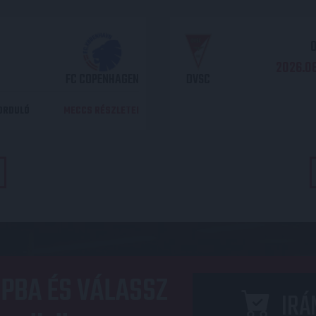
O
2026.08
FC COPENHAGEN
DVSC
DORDULÓ
MECCS RÉSZLETEI
PBA ÉS VÁLASSZ
IRÁ