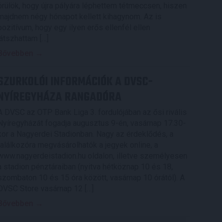
örülök, hogy újra pályára léphettem tétmeccsen, hiszen
majdnem négy hónapot kellett kihagynom. Az is
pozitívum, hogy egy ilyen erős ellenfél ellen
játszhattam […]
Bővebben →
SZURKOLÓI INFORMÁCIÓK A DVSC-
NYÍREGYHÁZA RANGADÓRA
A DVSC az OTP Bank Liga 3. fordulójában az ősi rivális
Nyíregyházát fogadja augusztus 9-én, vasárnap 17.30-
kor a Nagyerdei Stadionban. Nagy az érdeklődés, a
találkozóra megvásárolhatók a jegyek online, a
www.nagyerdeistadion.hu oldalon, illetve személyesen
a stadion pénztáraiban (nyitva hétköznap 10 és 18,
szombaton 10 és 15 óra között, vasárnap 10 órától). A
DVSC Store vasárnap 12 […]
Bővebben →