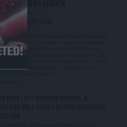
LEGUTÓBBI HÍREK
KIKAPOTT A KIS LOKI
2026.08.08.
A DVSC II. szombaton Pallagon a Füzesabony gárdáját
fogadta az NB III. Észak-keleti csoport 3. fordulójában,
s ezúttal nem tudott pontot szerezni. NB III. Észak-
keleti csoport, 3. forduló. DVSC II.-Füzesabony 1-2 (1-
1). Pallag, 200 néző, vezette: Oswald D. DVSC II.: Tuska
– Myrtaj (Kiss M., 46.), Farkas T., Macsó (Lovas, 75.),
Vincze T., Hermann (Gyenti, […]
Bővebben →
70 ÉVES LETT KEREKES GYÖRGY, A
VALAHA VOLT EGYIK LEGJOBB DEBRECENI
CSATÁR
Ma ünnepli 70. születésnapját Kerekes György. A