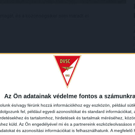
 magát, és a közönségsiker sem maradt el.
Az Ön adatainak védelme fontos a számunkr
rolunk és/vagy férünk hozzá információkhoz egy eszközön, például süti
olgozunk fel, például egyedi azonosítókat és standard információkat,
irdetésekhez és tartalomhoz, hirdetések és tartalmak méréséhez, kö
shez küld.
Az Ön engedélyével mi és a partnereink eszközleolvasásos m
datokat és azonosítási információkat is felhasználhatunk. A megfelelő h