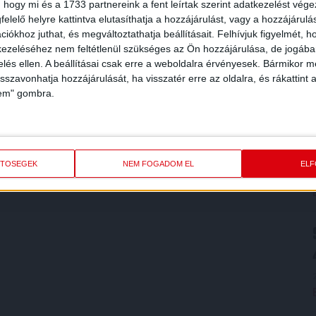
 hogy mi és a 1733 partnereink a fent leírtak szerint adatkezelést vég
elelő helyre kattintva elutasíthatja a hozzájárulást, vagy a hozzájárul
iókhoz juthat, és megváltoztathatja beállításait.
Felhívjuk figyelmét, 
ezeléséhez nem feltétlenül szükséges az Ön hozzájárulása, de jogában 
zelés ellen. A beállításai csak erre a weboldalra érvényesek. Bármikor m
isszavonhatja hozzájárulását, ha visszatér erre az oldalra, és rákattint a
lem" gombra.
ETŐSÉGEK
NEM FOGADOM EL
EL