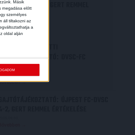
ezzünk. Másik
COPENHAGEN 0-3, GERT REMMEL
ás megadása előtt
ÉRTÉKELÉSE
hogy személyes
áll tiltakozni az
2026.08.07.
egváltoztathatja a
Bővebben →
z oldal alján
VIDEÓ! MECCS ELŐTTI
SAJTÓTÁJÉKOZTATÓ
DVSC-FC
:
COPENHAGEN
FOGADOM
2026.08.05.
Bővebben →
SAJTÓTÁJÉKOZTATÓ
ÚJPEST FC-DVSC
:
4-2, GERT REMMEL ÉRTÉKELÉSE
2026.08.03.
Bővebben →