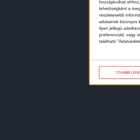
hozzájárulhat ahhoz,
lehetőségként a megf
részletesebb informác
adatainak bizonyos k
ilyen jellegű adatke
preferenciáit, vagy v
található "Adatvéde
TOVÁBBI LEH