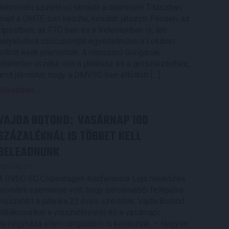
debreceni születésű támadó a debreceni Titászban,
majd a DMTE-ben kezdte, később játszott Pécsen, az
Újpestben, az FTC-ben és a Videotonban is, ám
pályafutása csúcspontját egyértelműen a Lokiban
töltött évek jelentették. A népszerű Gurigának
hihetetlen érzéke volt a játékhoz és a gólszerzéshez,
amit jól mutat, hogy a DMVSC-ben eltöltött […]
Bővebben →
VAJDA BOTOND
VASÁRNAP 100
:
SZÁZALÉKNÁL IS TÖBBET KELL
BELEADNUNK
2026.08.07.
A DVSC-FC Copenhagen Konferencia Liga mérkőzés
örömteli eseménye volt, hogy sérüléséből felépülve
visszatért a pályára 22 éves szélsőnk, Vajda Botond.
Játékosunkat a visszatérésről és a vasárnapi,
Nyíregyháza elleni rangadóról is kérdeztük. – Nagyon