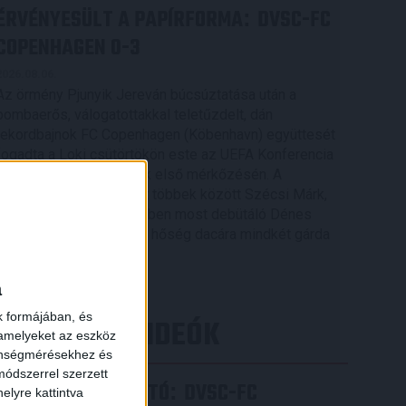
ÉRVÉNYESÜLT A PAPÍRFORMA
DVSC-FC
:
COPENHAGEN 0-3
2026.08.06.
Az örmény Pjunyik Jereván búcsúztatása után a
bombaerős, válogatottakkal teletűzdelt, dán
rekordbajnok FC Copenhagen (Köbenhavn) együttesét
fogadta a Loki csütörtökön este az UEFA Konferencia
Liga 3. selejtezőkörének első mérkőzésén. A
kezdőcsapatban ott volt többek között Szécsi Márk,
Batik Bence és a DVSC-ben most debütáló Dénes
Vilmos is. A találkozót a hőség dacára mindkét gárda
viszonylag […]
Bővebben →
a
k formájában, és
LEGÚJABB VIDEÓK
 amelyeket az eszköz
zönségmérésekhez és
ódszerrel szerzett
SAJTÓTÁJÉKOZTATÓ
DVSC-FC
:
elyre kattintva