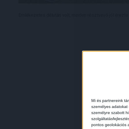
Emlékezetes délután volt, minden résztvevő jól érezte
Mi és partnereink tá
személyes adatokat d
személyre szabott h
szolgáltatásfejleszté
pontos geolokációs a