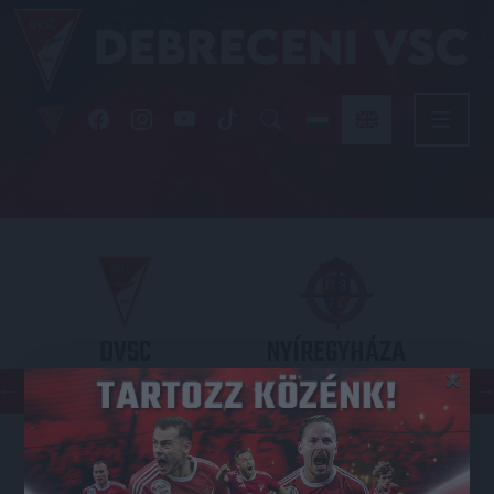
DVSC
NYÍREGYHÁZA
×
SPARTACUS
OTP BANK LIGA 3. FORDULÓ
2026.08.09. - 17
30
Nagyerdei Stadion
: