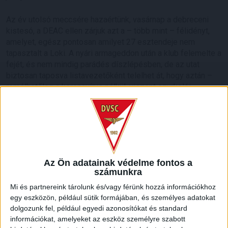
Az év utolsó meccsére hazaértünk, vasárnap a debreceni
kistesó, a DEAC ellen zárjuk azt a – több mint – félidényt,
amelyet, egész pontosan amilyet 27 esztendeje nem
tapasztalt a Loki. A nyári armageddon után a klub felemelte a
fejét, és nem mindig parádés díszlépésben, de az utat
biztosan taposva listavezetőként telelhet át, hogy aztán –
remélhetőleg a koronavírus nélkül, viszont szurkolói
társaságában – cirógatóan napfényes, a győzelmek ízétől
édes tavaszt élhessen meg.
7000 kilométer nem kevés, de az út valójában, átvitt
értelemben még ennél is sokkal hosszabb. De úton
vagyunk!
Az Ön adatainak védelme fontos a
számunkra
T.Cs.Zs.
Mi és partnereink tárolunk és/vagy férünk hozzá információkhoz
egy eszközön, például sütik formájában, és személyes adatokat
LEGUTÓBBI HÍREK
dolgozunk fel, például egyedi azonosítókat és standard
információkat, amelyeket az eszköz személyre szabott