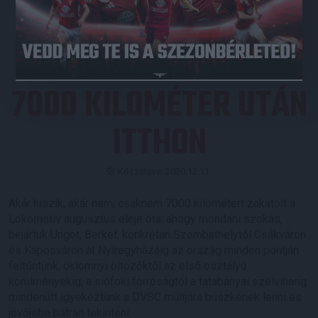
JEGYVÁSÁRLÁS
7000 KILOMÉTER UTÁN
ITTHON
Közzétéve: 2020.12.11.
Akár hiszik, akár nem, csaknem 7000 kilométert zakatolt a
Lokomotív augusztus eleje óta: ahogy mondani szokás,
bejártuk Ungot, Berket, konkrétan Szombathelytől Csákváron
és Kaposváron át Nyíregyházáig az ország minden pontján
feltűntünk, öklömnyi öltözőktől az első osztályú
körülményekig, a siófoki forróságtól a tatabányai szélviharig
mindenütt igyekeztünk a DVSC múltjára büszkének lenni és
jövőjébe bátran tekinteni.