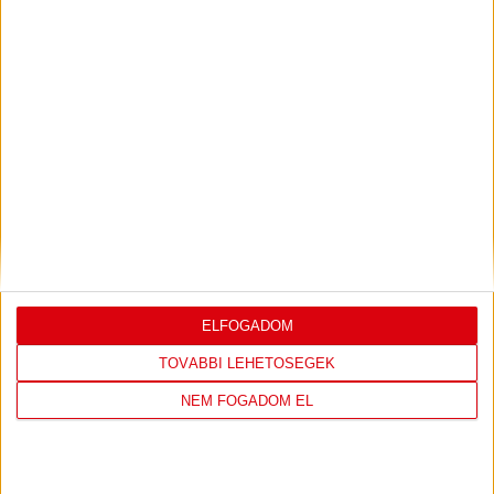
Bővebben →
LEGUTÓBBI EREDMÉNY
ELFOGADOM
DVSC
FC
TOVÁBBI LEHETŐSÉGEK
COPENHAGEN
NEM FOGADOM EL
0
-
3