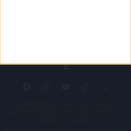
PÁLYARENDSZABÁLYOK
ADATKEZELÉSI TÁJÉKOZATÓ
JOGI ÉS FELHASZNÁLÁSI FELTÉTELEK
LEVÉL A SZERKESZTŐNEK
IMPRESSZUM
KAPCSOLAT