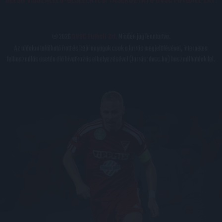
BELSŐ VISSZAÉLÉS-BEJELENTÉSI TÁJÉKOZTATÓ DVSC FUTBALL ZRT.
© 2026
DVSC Futball Zrt.
Minden jog fenntartva.
Az oldalon található írott és képi anyagok csak a forrás megjelölésével, internetes
felhasználás esetén élő hivatkozás elhelyezésével (forrás: dvsc.hu) használhatóak fel.