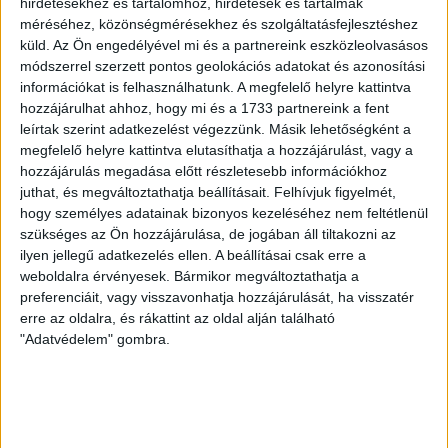
hirdetésekhez és tartalomhoz, hirdetések és tartalmak
KIKAPOTT A KIS LOKI
méréséhez, közönségmérésekhez és szolgáltatásfejlesztéshez
küld.
Az Ön engedélyével mi és a partnereink eszközleolvasásos
2026.08.08.
módszerrel szerzett pontos geolokációs adatokat és azonosítási
A DVSC II. szombaton Pallagon a Füzesabony gárdáját
információkat is felhasználhatunk. A megfelelő helyre kattintva
fogadta az NB III. Észak-keleti csoport 3. fordulójában, s
hozzájárulhat ahhoz, hogy mi és a 1733 partnereink a fent
ezúttal nem tudott pontot szerezni. NB III. Észak-keleti
leírtak szerint adatkezelést végezzünk. Másik lehetőségként a
csoport, 3. forduló. DVSC II.-Füzesabony 1-2 (1-1). Pallag,
megfelelő helyre kattintva elutasíthatja a hozzájárulást, vagy a
200 néző, vezette: Oswald D. DVSC II.: Tuska – Myrtaj (Kiss
hozzájárulás megadása előtt részletesebb információkhoz
M., 46.), Farkas T., Macsó (Lovas, 75.), Vincze T., Hermann
juthat, és megváltoztathatja beállításait.
Felhívjuk figyelmét,
(Gyenti, […]
hogy személyes adatainak bizonyos kezeléséhez nem feltétlenül
szükséges az Ön hozzájárulása, de jogában áll tiltakozni az
Bővebben →
ilyen jellegű adatkezelés ellen. A beállításai csak erre a
weboldalra érvényesek. Bármikor megváltoztathatja a
70 ÉVES LETT KEREKES GYÖRGY, A VALAHA
preferenciáit, vagy visszavonhatja hozzájárulását, ha visszatér
VOLT EGYIK LEGJOBB DEBRECENI CSATÁR
erre az oldalra, és rákattint az oldal alján található
"Adatvédelem" gombra.
Ma ünnepli 70. születésnapját Kerekes György. A debreceni
születésű támadó a debreceni Titászban, majd a DMTE-ben
kezdte, később játszott Pécsen, az Újpestben, az FTC-ben
és a Videotonban is, ám pályafutása csúcspontját
egyértelműen a Lokiban töltött évek jelentették. A népszerű