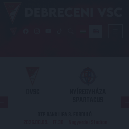
DVSC
NYÍREGYHÁZA
SPARTACUS
OTP BANK LIGA 3. FORDULÓ
2026.08.09. - 17
30
Nagyerdei Stadion
: