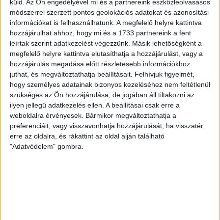
küld.
Az Ön engedélyével mi és a partnereink eszközleolvasásos
módszerrel szerzett pontos geolokációs adatokat és azonosítási
Bővebben →
információkat is felhasználhatunk. A megfelelő helyre kattintva
hozzájárulhat ahhoz, hogy mi és a 1733 partnereink a fent
RENDKÍVÜLI HŐSÉG
TÖBB MÓDON IS
:
leírtak szerint adatkezelést végezzünk. Másik lehetőségként a
megfelelő helyre kattintva elutasíthatja a hozzájárulást, vagy a
IGYEKSZIK SEGÍTENI A SZURKOLÓKAT A DVSC
hozzájárulás megadása előtt részletesebb információkhoz
Nagy meccs vár csütörtökön 19 órától a Lokira és a
juthat, és megváltoztathatja beállításait.
Felhívjuk figyelmét,
szurkolóira, csapatunk a dán FC Copenhagent fogadja az
hogy személyes adatainak bizonyos kezeléséhez nem feltétlenül
UEFA Konferencia Liga selejtezőjében. Klubunk a rendkívüli
szükséges az Ön hozzájárulása, de jogában áll tiltakozni az
ilyen jellegű adatkezelés ellen. A beállításai csak erre a
időjárási körülmények miatt több intézkedésről is döntött a
weboldalra érvényesek. Bármikor megváltoztathatja a
mai mérkőzésre vonatkozóan. A stadion 6 pontján
preferenciáit, vagy visszavonhatja hozzájárulását, ha visszatér
vízosztással igyekszünk segíteni a szurkolók hidratációját,
erre az oldalra, és rákattint az oldal alján található
ehhez kapcsolódóan az is fontos, hogy 0,5 liter űrtartalomig
"Adatvédelem" gombra.
[…]
Bővebben →
MEGÚJULT AZ AJÁNDÉKBOLT, CSÜTÖRTÖKÖN
NYIT A DVSC STORE!