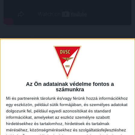
LEGUTÓBBI HÍREK
ÉRVÉNYESÜLT A PAPÍRFORMA
DVSC-FC
:
COPENHAGEN 0-3
2026.08.06.
Az Ön adatainak védelme fontos a
Az örmény Pjunyik Jereván búcsúztatása után a bombaerős,
számunkra
válogatottakkal teletűzdelt, dán rekordbajnok FC
Mi és partnereink tárolunk és/vagy férünk hozzá információkhoz
Copenhagen (Köbenhavn) együttesét fogadta a Loki
egy eszközön, például sütik formájában, és személyes adatokat
csütörtökön este az UEFA Konferencia Liga 3.
dolgozunk fel, például egyedi azonosítókat és standard
selejtezőkörének első mérkőzésén. A kezdőcsapatban ott
információkat, amelyeket az eszköz személyre szabott
volt többek között Szécsi Márk, Batik Bence és a DVSC-ben
hirdetésekhez és tartalomhoz, hirdetések és tartalmak
most debütáló Dénes Vilmos is. A találkozót a hőség dacára
méréséhez, közönségmérésekhez és szolgáltatásfejlesztéshez
mindkét gárda viszonylag […]