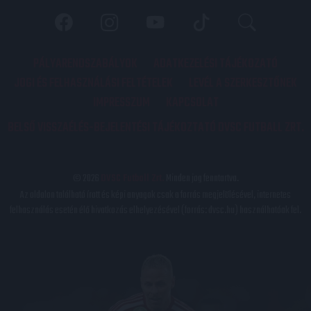
PÁLYARENDSZABÁLYOK
ADATKEZELÉSI TÁJÉKOZATÓ
JOGI ÉS FELHASZNÁLÁSI FELTÉTELEK
LEVÉL A SZERKESZTŐNEK
IMPRESSZUM
KAPCSOLAT
BELSŐ VISSZAÉLÉS-BEJELENTÉSI TÁJÉKOZTATÓ DVSC FUTBALL ZRT.
© 2026
DVSC Futball Zrt.
Minden jog fenntartva.
Az oldalon található írott és képi anyagok csak a forrás megjelölésével, internetes
felhasználás esetén élő hivatkozás elhelyezésével (forrás: dvsc.hu) használhatóak fel.