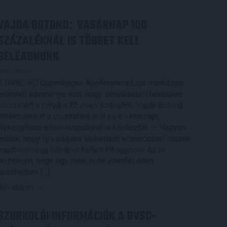
VAJDA BOTOND
VASÁRNAP 100
:
SZÁZALÉKNÁL IS TÖBBET KELL
BELEADNUNK
2026.08.07.
A DVSC-FC Copenhagen Konferencia Liga mérkőzés
örömteli eseménye volt, hogy sérüléséből felépülve
visszatért a pályára 22 éves szélsőnk, Vajda Botond.
Játékosunkat a visszatérésről és a vasárnapi,
Nyíregyháza elleni rangadóról is kérdeztük. – Nagyon
örülök, hogy újra pályára léphettem tétmeccsen, hiszen
majdnem négy hónapot kellett kihagynom. Az is
pozitívum, hogy egy ilyen erős ellenfél ellen
játszhattam […]
Bővebben →
SZURKOLÓI INFORMÁCIÓK A DVSC-