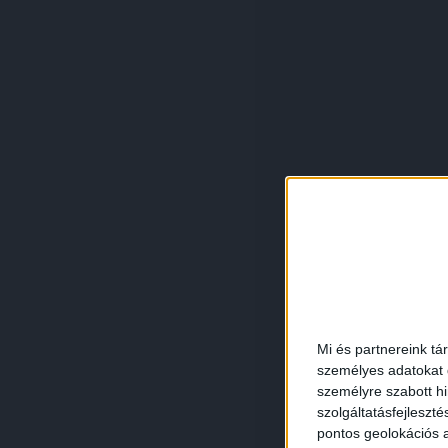
Mi és partnereink tá
személyes adatokat d
személyre szabott h
szolgáltatásfejleszté
pontos geolokációs a