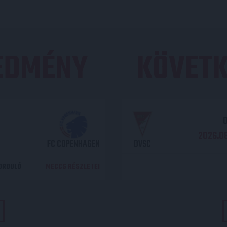
REDMÉNY
KÖVETK
O
2026.08
FC COPENHAGEN
DVSC
DORDULÓ
MECCS RÉSZLETEI