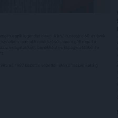
arúgás egyik legendás alakja. A kiváló csatár a 60-as évek
i színeiben, második mérkőzésén három gólt rúgott a
őbb válogatottként, bajnokként és kupagyőztesként a
tt.
985 és 1987 között ő vezette. Isten éltessen sokáig