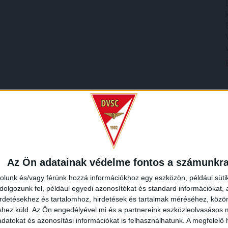
Az Ön adatainak védelme fontos a számunkr
rolunk és/vagy férünk hozzá információkhoz egy eszközön, például süti
olgozunk fel, például egyedi azonosítókat és standard információkat,
irdetésekhez és tartalomhoz, hirdetések és tartalmak méréséhez, kö
shez küld.
Az Ön engedélyével mi és a partnereink eszközleolvasásos m
datokat és azonosítási információkat is felhasználhatunk. A megfelelő h