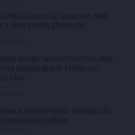
SAJTÓTÁJÉKOZTATÓ
ÚJPEST FC-DVSC
:
4-2, GERT REMMEL ÉRTÉKELÉSE
2026.08.03.
Bővebben →
DÉNES VILMOS
MEGTISZTELTETÉS, HOGY
:
ILYEN SZURKOLÓK ELŐTT LÉPHETEK
PÁLYÁRA
2026.07.31.
Bővebben →
PJUNYIK JEREVÁN-DVSC
TOVÁBBJUTÁS
:
A KONFERENCIA LIGÁBAN
Bővebben →