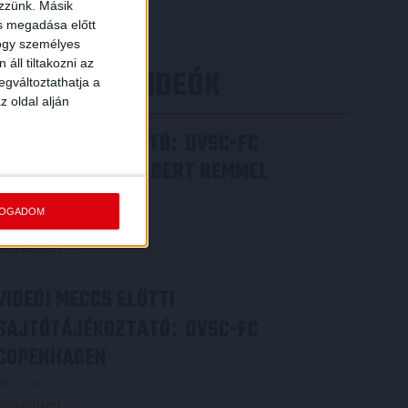
[…]
ezzünk. Másik
ás megadása előtt
Bővebben →
hogy személyes
áll tiltakozni az
LEGÚJABB VIDEÓK
egváltoztathatja a
z oldal alján
SAJTÓTÁJÉKOZTATÓ
DVSC-FC
:
COPENHAGEN 0-3, GERT REMMEL
ÉRTÉKELÉSE
FOGADOM
2026.08.07.
Bővebben →
VIDEÓ! MECCS ELŐTTI
SAJTÓTÁJÉKOZTATÓ
DVSC-FC
:
COPENHAGEN
2026.08.05.
Bővebben →