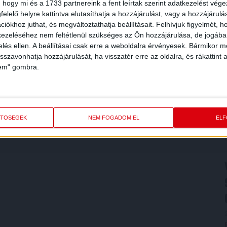
 hogy mi és a 1733 partnereink a fent leírtak szerint adatkezelést vég
elelő helyre kattintva elutasíthatja a hozzájárulást, vagy a hozzájárul
iókhoz juthat, és megváltoztathatja beállításait.
Felhívjuk figyelmét, 
ezeléséhez nem feltétlenül szükséges az Ön hozzájárulása, de jogában 
zelés ellen. A beállításai csak erre a weboldalra érvényesek. Bármikor m
isszavonhatja hozzájárulását, ha visszatér erre az oldalra, és rákattint a
lem" gombra.
ETŐSÉGEK
NEM FOGADOM EL
EL