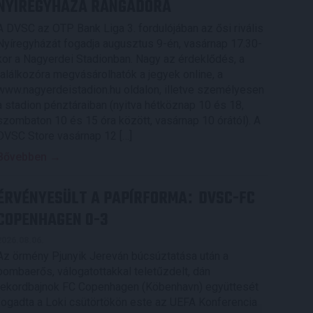
NYÍREGYHÁZA RANGADÓRA
A DVSC az OTP Bank Liga 3. fordulójában az ősi rivális
Nyíregyházát fogadja augusztus 9-én, vasárnap 17.30-
kor a Nagyerdei Stadionban. Nagy az érdeklődés, a
találkozóra megvásárolhatók a jegyek online, a
www.nagyerdeistadion.hu oldalon, illetve személyesen
a stadion pénztáraiban (nyitva hétköznap 10 és 18,
szombaton 10 és 15 óra között, vasárnap 10 órától). A
DVSC Store vasárnap 12 […]
Bővebben →
ÉRVÉNYESÜLT A PAPÍRFORMA
DVSC-FC
:
COPENHAGEN 0-3
2026.08.06.
Az örmény Pjunyik Jereván búcsúztatása után a
bombaerős, válogatottakkal teletűzdelt, dán
rekordbajnok FC Copenhagen (Köbenhavn) együttesét
fogadta a Loki csütörtökön este az UEFA Konferencia