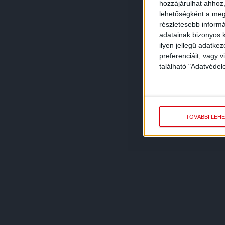
hozzájárulhat ahhoz,
lehetőségként a megf
részletesebb informác
adatainak bizonyos k
ilyen jellegű adatke
preferenciáit, vagy v
található "Adatvéde
TOVÁBBI LEH