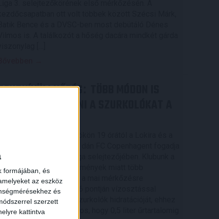
Liga 3. selejtezőkörének első mérkőzésén. A
kezdőcsapatban ott volt többek között Szécsi Márk,
Batik Bence és a DVSC-ben most debütáló Dénes
Vilmos is. A találkozót a hőség dacára mindkét gárda
viszonylag […]
Bővebben →
RENDKÍVÜLI HŐSÉG
TÖBB MÓDON IS
:
IGYEKSZIK SEGÍTENI A SZURKOLÓKAT A
DVSC
Nagy meccs vár csütörtökön 19 órától a Lokira és a
szurkolóira, csapatunk a dán FC Copenhagent fogadja
a
az UEFA Konferencia Liga selejtezőjében. Klubunk a
rendkívüli időjárási körülmények miatt több
k formájában, és
intézkedésről is döntött a mai mérkőzésre
 amelyeket az eszköz
vonatkozóan. A stadion 6 pontján vízosztással
zönségmérésekhez és
igyekszünk segíteni a szurkolók hidratációját, ehhez
ódszerrel szerzett
kapcsolódóan az is fontos, hogy 0,5 liter űrtartalomig
elyre kattintva