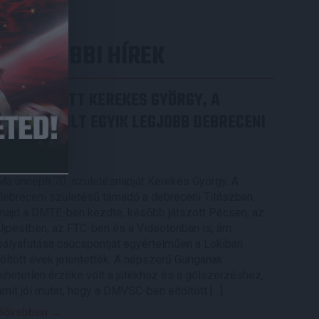
LEGUTÓBBI HÍREK
70 ÉVES LETT KEREKES GYÖRGY, A
VALAHA VOLT EGYIK LEGJOBB DEBRECENI
CSATÁR
2026.08.08.
Ma ünnepli 70. születésnapját Kerekes György. A
debreceni születésű támadó a debreceni Titászban,
majd a DMTE-ben kezdte, később játszott Pécsen, az
Újpestben, az FTC-ben és a Videotonban is, ám
pályafutása csúcspontját egyértelműen a Lokiban
töltött évek jelentették. A népszerű Gurigának
hihetetlen érzéke volt a játékhoz és a gólszerzéshez,
amit jól mutat, hogy a DMVSC-ben eltöltött […]
Bővebben →