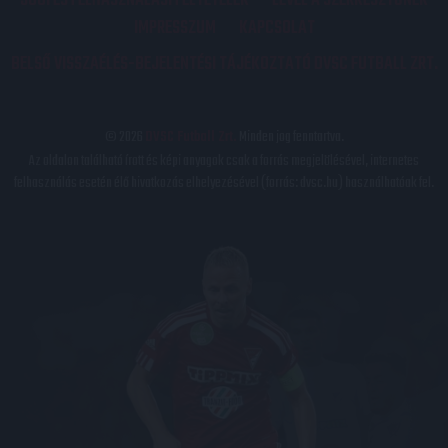
JOGI ÉS FELHASZNÁLÁSI FELTÉTELEK
LEVÉL A SZERKESZTŐNEK
IMPRESSZUM
KAPCSOLAT
BELSŐ VISSZAÉLÉS-BEJELENTÉSI TÁJÉKOZTATÓ DVSC FUTBALL ZRT.
© 2026
DVSC Futball Zrt.
Minden jog fenntartva.
Az oldalon található írott és képi anyagok csak a forrás megjelölésével, internetes
felhasználás esetén élő hivatkozás elhelyezésével (forrás: dvsc.hu) használhatóak fel.