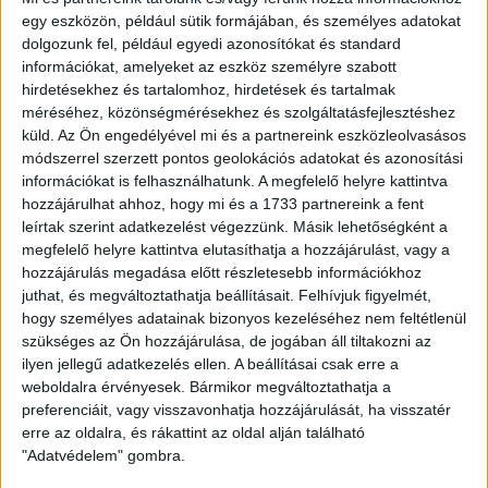
egy eszközön, például sütik formájában, és személyes adatokat
A mérkőzésre elővételben kaphatók a jegyek
dolgozunk fel, például egyedi azonosítókat és standard
online, a www.nagyerdeistadion.hu oldalon
, valamint a
információkat, amelyeket az eszköz személyre szabott
DVSC Shopban, amely szombaton 10 órakor nyit.
hirdetésekhez és tartalomhoz, hirdetések és tartalmak
méréséhez, közönségmérésekhez és szolgáltatásfejlesztéshez
küld.
Az Ön engedélyével mi és a partnereink eszközleolvasásos
módszerrel szerzett pontos geolokációs adatokat és azonosítási
információkat is felhasználhatunk. A megfelelő helyre kattintva
hozzájárulhat ahhoz, hogy mi és a 1733 partnereink a fent
leírtak szerint adatkezelést végezzünk. Másik lehetőségként a
megfelelő helyre kattintva elutasíthatja a hozzájárulást, vagy a
hozzájárulás megadása előtt részletesebb információkhoz
juthat, és megváltoztathatja beállításait.
Felhívjuk figyelmét,
hogy személyes adatainak bizonyos kezeléséhez nem feltétlenül
szükséges az Ön hozzájárulása, de jogában áll tiltakozni az
ilyen jellegű adatkezelés ellen. A beállításai csak erre a
weboldalra érvényesek. Bármikor megváltoztathatja a
preferenciáit, vagy visszavonhatja hozzájárulását, ha visszatér
erre az oldalra, és rákattint az oldal alján található
"Adatvédelem" gombra.