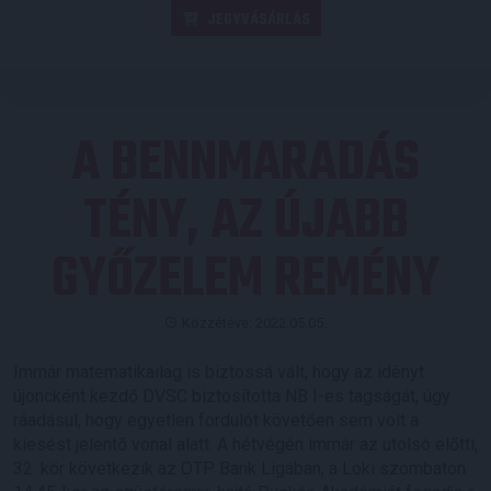
JEGYVÁSÁRLÁS
A BENNMARADÁS
TÉNY, AZ ÚJABB
GYŐZELEM REMÉNY
Közzétéve: 2022.05.05.
Immár matematikailag is biztossá vált, hogy az idényt
újoncként kezdő DVSC biztosította NB I-es tagságát, úgy
ráadásul, hogy egyetlen fordulót követően sem volt a
kiesést jelentő vonal alatt. A hétvégén immár az utolsó előtti,
32. kör következik az OTP Bank Ligában, a Loki szombaton