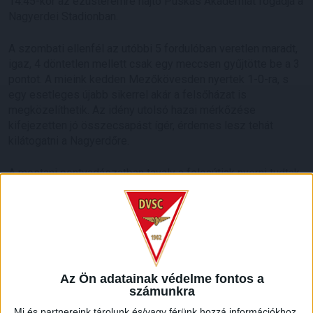
14.45-kor az ezüstéremre hajtó Puskás Akadémiát fogadja a
Nagyerdei Stadionban.
A szombati ellenfél az utóbbi 5 fordulóban veretlen maradt,
igaz, 4 döntetlen mellett csak egy meccsen gyűjtötte be a 3
pontot. A mieink kedden Mezőkövesden nyertek 1-0-ra, s
egy esetleges újabb sikerrel akár a felsőházat is
megközelíthetik. Az idény utolsó hazai mérkőzése
kifejezetten jó összecsapást ígér, érdemes lesz tehát
kilátogatni a Nagyerdőre.
A mostani pontvadászatban tavaly a felcsútiak nyerni tudtak
Debrecenben (3-0), a DVSC idén viszont visszavágott a
vereségért, és 2-0-ra győzött a Puskás otthonában. Az
örökmérleg a Loki számára pozitív, hiszen a két gárda 18 NB
I-es találkozójából csak hármat nyert a Felcsút, hat döntetlen
mellett kilenc Loki-győzelem született. Az is igaz persze,
hogy a februári siker előtt majd 4 esztendő telt el az előző
Az Ön adatainak védelme fontos a
debreceni diadal óta: remélhetőleg nem lesz még egy ilyen
számunkra
hosszú kihagyás…
Mi és partnereink tárolunk és/vagy férünk hozzá információkhoz