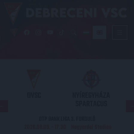
DVSC
NYÍREGYHÁZA
SPARTACUS
OTP BANK LIGA 3. FORDULÓ
2026.08.09. - 17
30
Nagyerdei Stadion
: