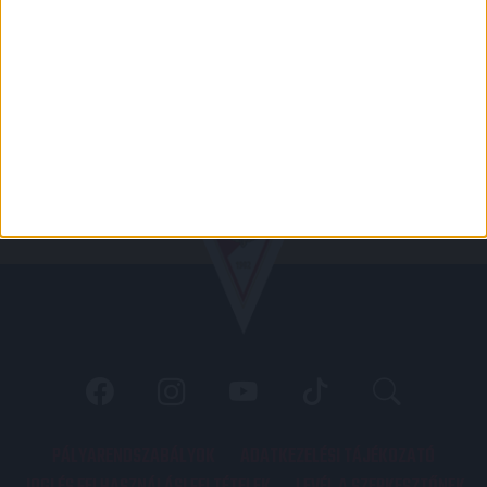
PÁLYARENDSZABÁLYOK
ADATKEZELÉSI TÁJÉKOZATÓ