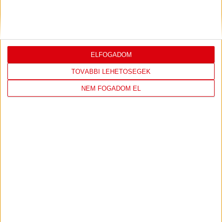
PJUNYIK JEREVÁN-DVSC
TOVÁBBJUTÁS A
:
KONFERENCIA LIGÁBAN
Bővebben →
ELFOGADOM
TOVÁBBI LEHETŐSÉGEK
NEM FOGADOM EL
LEGUTÓBBI EREDMÉNY
DVSC
FC
COPENHAGEN