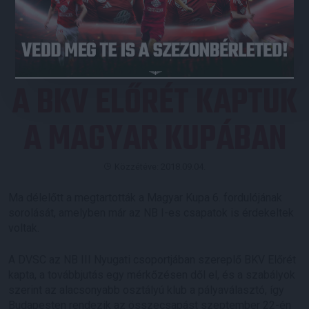
JEGYVÁSÁRLÁS
A BKV ELŐRÉT KAPTUK
A MAGYAR KUPÁBAN
Közzétéve: 2018.09.04.
Ma délelőtt a megtartották a Magyar Kupa 6. fordulójának
sorolását, amelyben már az NB I-es csapatok is érdekeltek
voltak.
A DVSC az NB III Nyugati csoportjában szereplő BKV Előrét
kapta, a továbbjutás egy mérkőzésen dől el, és a szabályok
szerint az alacsonyabb osztályú klub a pályaválasztó, így
Budapesten rendezik az összecsapást szeptember 22-én