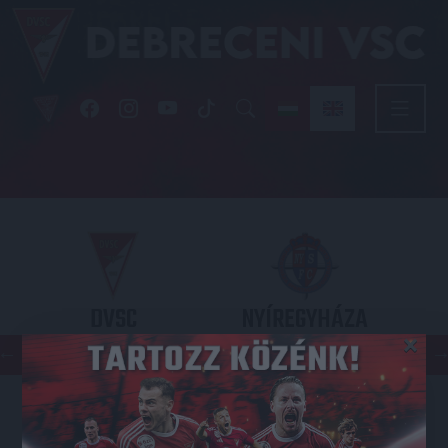
DVSC
NYÍREGYHÁZA
×
SPARTACUS
OTP BANK LIGA 3. FORDULÓ
2026.08.09. - 17
30
Nagyerdei Stadion
: