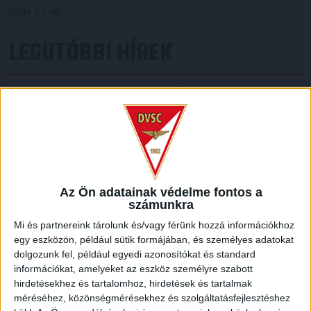
vagy 23-án.
LEGUTÓBBI HÍREK
70 ÉVES LETT KEREKES GYÖRGY, A VALAHA
VOLT EGYIK LEGJOBB DEBRECENI CSATÁR
2026.08.08.
Ma ünnepli 70. születésnapját Kerekes György. A debreceni
születésű támadó a debreceni Titászban, majd a DMTE-ben
kezdte, később játszott Pécsen, az Újpestben, az FTC-ben
Az Ön adatainak védelme fontos a
és a Videotonban is, ám pályafutása csúcspontját
számunkra
egyértelműen a Lokiban töltött évek jelentették. A népszerű
Mi és partnereink tárolunk és/vagy férünk hozzá információkhoz
Gurigának hihetetlen érzéke volt a játékhoz és a
egy eszközön, például sütik formájában, és személyes adatokat
gólszerzéshez, amit jól mutat, hogy a DMVSC-ben eltöltött
dolgozunk fel, például egyedi azonosítókat és standard
[…]
információkat, amelyeket az eszköz személyre szabott
Bővebben →
hirdetésekhez és tartalomhoz, hirdetések és tartalmak
méréséhez, közönségmérésekhez és szolgáltatásfejlesztéshez