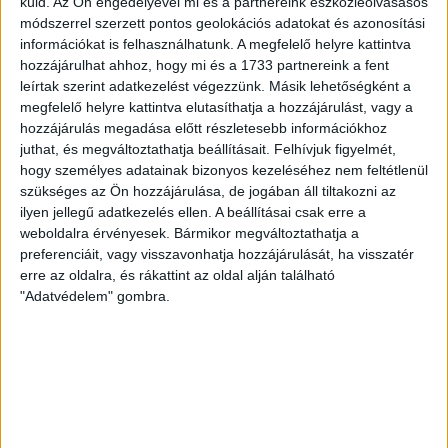
küld.
Az Ön engedélyével mi és a partnereink eszközleolvasásos
VAJDA BOTOND
VASÁRNAP 100
:
módszerrel szerzett pontos geolokációs adatokat és azonosítási
SZÁZALÉKNÁL IS TÖBBET KELL BELEADNUNK
információkat is felhasználhatunk. A megfelelő helyre kattintva
hozzájárulhat ahhoz, hogy mi és a 1733 partnereink a fent
2026.08.07.
leírtak szerint adatkezelést végezzünk. Másik lehetőségként a
A DVSC-FC Copenhagen Konferencia Liga mérkőzés
megfelelő helyre kattintva elutasíthatja a hozzájárulást, vagy a
örömteli eseménye volt, hogy sérüléséből felépülve
hozzájárulás megadása előtt részletesebb információkhoz
visszatért a pályára 22 éves szélsőnk, Vajda Botond.
juthat, és megváltoztathatja beállításait.
Felhívjuk figyelmét,
Játékosunkat a visszatérésről és a vasárnapi, Nyíregyháza
hogy személyes adatainak bizonyos kezeléséhez nem feltétlenül
elleni rangadóról is kérdeztük. – Nagyon örülök, hogy újra
szükséges az Ön hozzájárulása, de jogában áll tiltakozni az
pályára léphettem tétmeccsen, hiszen majdnem négy
ilyen jellegű adatkezelés ellen. A beállításai csak erre a
hónapot kellett kihagynom. Az is pozitívum, hogy egy ilyen
weboldalra érvényesek. Bármikor megváltoztathatja a
erős ellenfél ellen játszhattam […]
preferenciáit, vagy visszavonhatja hozzájárulását, ha visszatér
erre az oldalra, és rákattint az oldal alján található
Bővebben →
"Adatvédelem" gombra.
SZURKOLÓI INFORMÁCIÓK A DVSC-
NYÍREGYHÁZA RANGADÓRA
A DVSC az OTP Bank Liga 3. fordulójában az ősi rivális
Nyíregyházát fogadja augusztus 9-én, vasárnap 17.30-kor a
Nagyerdei Stadionban. Nagy az érdeklődés, a találkozóra