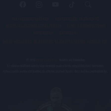
PÁLYARENDSZABÁLYOK
ADATKEZELÉSI TÁJÉKOZATÓ
JOGI ÉS FELHASZNÁLÁSI FELTÉTELEK
LEVÉL A SZERKESZTŐNEK
IMPRESSZUM
KAPCSOLAT
BELSŐ VISSZAÉLÉS-BEJELENTÉSI TÁJÉKOZTATÓ DVSC FUTBALL ZRT.
© 2026
DVSC Futball Zrt.
Minden jog fenntartva.
Az oldalon található írott és képi anyagok csak a forrás megjelölésével, internetes
felhasználás esetén élő hivatkozás elhelyezésével (forrás: dvsc.hu) használhatóak fel.