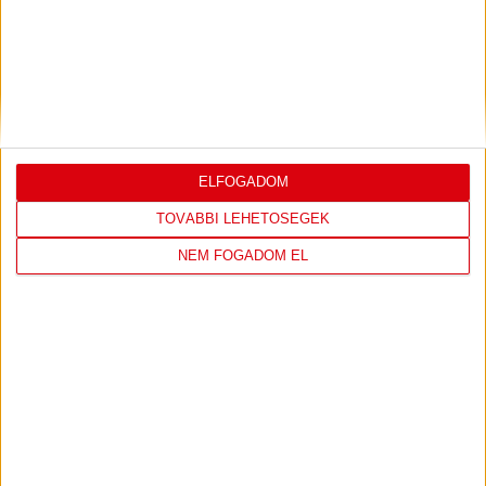
DVSC
FC
COPENHAGEN
0
-
3
ELFOGADOM
TOVÁBBI LEHETŐSÉGEK
2026-08-
KONFERENCIA LIGA 3.
MECCS
NEM FOGADOM EL
06 19:00
SELEJTEZŐFDORDULÓ
RÉSZLETEI
TOVÁBBI EREDMÉNYEK
KÖVETKEZŐ MÉRKŐZÉS