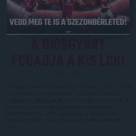
JEGYVÁSÁRLÁS
A DIÓSGYŐRT
FOGADJA A KIS LOKI
Közzétéve: 2019.10.11.
A Diósgyőr második csapatát látja vendégül a DVSC II az NB
III Keleti csoport 10. fordulójában. A borsodiak jelenleg
sereghajtók a bajnokságban, egy győzelem, két döntetlen és
hat vereség a mérlegük. Az elmúlt két mérkőzésen
döntetlent értek el, előbb hazai pályán a Gyöngyössel
ikszeltek, legutóbb pedig a Hatvan otthonában játszottak 1-
1-et.