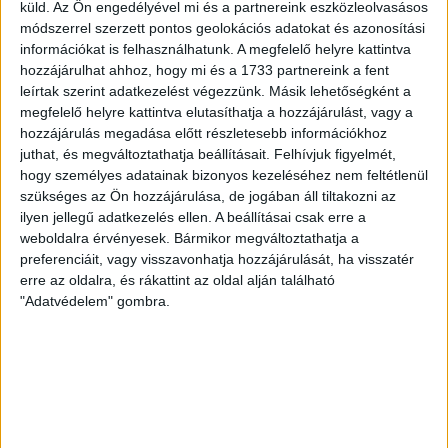
küld.
Az Ön engedélyével mi és a partnereink eszközleolvasásos
módszerrel szerzett pontos geolokációs adatokat és azonosítási
70 ÉVES LETT KEREKES GYÖRGY, A VALAHA
információkat is felhasználhatunk. A megfelelő helyre kattintva
VOLT EGYIK LEGJOBB DEBRECENI CSATÁR
hozzájárulhat ahhoz, hogy mi és a 1733 partnereink a fent
leírtak szerint adatkezelést végezzünk. Másik lehetőségként a
Ma ünnepli 70. születésnapját Kerekes György. A debreceni
megfelelő helyre kattintva elutasíthatja a hozzájárulást, vagy a
születésű támadó a debreceni Titászban, majd a DMTE-ben
hozzájárulás megadása előtt részletesebb információkhoz
kezdte, később játszott Pécsen, az Újpestben, az FTC-ben
juthat, és megváltoztathatja beállításait.
Felhívjuk figyelmét,
és a Videotonban is, ám pályafutása csúcspontját
hogy személyes adatainak bizonyos kezeléséhez nem feltétlenül
egyértelműen a Lokiban töltött évek jelentették. A népszerű
szükséges az Ön hozzájárulása, de jogában áll tiltakozni az
Gurigának hihetetlen érzéke volt a játékhoz és a
ilyen jellegű adatkezelés ellen. A beállításai csak erre a
weboldalra érvényesek. Bármikor megváltoztathatja a
gólszerzéshez, amit jól mutat, hogy a DMVSC-ben eltöltött
preferenciáit, vagy visszavonhatja hozzájárulását, ha visszatér
[…]
erre az oldalra, és rákattint az oldal alján található
Bővebben →
"Adatvédelem" gombra.
VAJDA BOTOND
VASÁRNAP 100
:
SZÁZALÉKNÁL IS TÖBBET KELL BELEADNUNK
2026.08.07.
A DVSC-FC Copenhagen Konferencia Liga mérkőzés