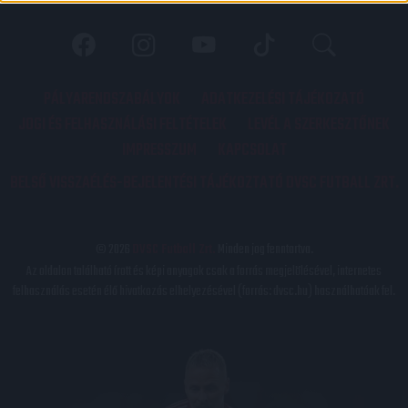
PÁLYARENDSZABÁLYOK
ADATKEZELÉSI TÁJÉKOZATÓ
JOGI ÉS FELHASZNÁLÁSI FELTÉTELEK
LEVÉL A SZERKESZTŐNEK
IMPRESSZUM
KAPCSOLAT
BELSŐ VISSZAÉLÉS-BEJELENTÉSI TÁJÉKOZTATÓ DVSC FUTBALL ZRT.
© 2026
DVSC Futball Zrt.
Minden jog fenntartva.
Az oldalon található írott és képi anyagok csak a forrás megjelölésével, internetes
felhasználás esetén élő hivatkozás elhelyezésével (forrás: dvsc.hu) használhatóak fel.