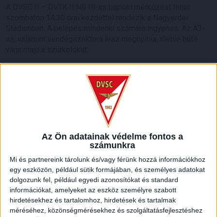
A DVSC II – DVTK II NB III-as bajnoki mérkőzést tehát
szombaton 14.30 órai kezdettel rendezik a Nagyerdei
Stadionban. A belépés mindenki számára ingyenes. Az A3-
as, valamint vendégszektora lesz megnyitva, illetve büfé
várja majd a szurkolókat.
LEGUTÓBBI HÍREK
KIKAPOTT A KIS LOKI
2026.08.08.
A DVSC II. szombaton Pallagon a Füzesabony gárdáját
Az Ön adatainak védelme fontos a
fogadta az NB III. Észak-keleti csoport 3. fordulójában, s
számunkra
ezúttal nem tudott pontot szerezni. NB III. Észak-keleti
Mi és partnereink tárolunk és/vagy férünk hozzá információkhoz
csoport, 3. forduló. DVSC II.-Füzesabony 1-2 (1-1). Pallag,
egy eszközön, például sütik formájában, és személyes adatokat
200 néző, vezette: Oswald D. DVSC II.: Tuska – Myrtaj (Kiss
dolgozunk fel, például egyedi azonosítókat és standard
M., 46.), Farkas T., Macsó (Lovas, 75.), Vincze T., Hermann
információkat, amelyeket az eszköz személyre szabott
(Gyenti, […]
hirdetésekhez és tartalomhoz, hirdetések és tartalmak
méréséhez, közönségmérésekhez és szolgáltatásfejlesztéshez
Bővebben →