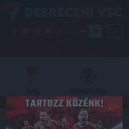
DVSC
NYÍREGYHÁZA
×
SPARTACUS
OTP BANK LIGA 3. FORDULÓ
2026.08.09. - 17
30
Nagyerdei Stadion
: