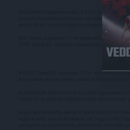
Megtörtént a tulajdonosváltás, a DVSC Egyesület berkein
jelentette be pénteken hivatalos sajtótájékoztatón D
elnöke, Kósa Lajos országgyűlési képviselő, és a DVS
Mint ismert, augusztus 17-én magánemberek egy csopo
DVSC Futball Zrt. többségi tulajdonosává vált.
A DVSC Futball Zrt. december 17-én tartotta meg köz
tulajdonában lévő részvénycsomag átvételével kapcsola
A részvények több mint 60%-a a DVSC Egyesületé, 25%
Futball Zrt. is vásárolt, valamint kisebb részvényesek i
Kósa Lajos elmondta: elérték a nyáron kitűzött célt, mi
legfontosabb szervezeti lépése volt, hogy a DVSC Egyes
támogatók szoros kitartását, lelkesedését.
Szép időszak