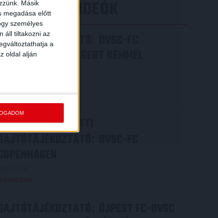
LEGÚJABB VIDEÓK
ezzünk. Másik
ás megadása előtt
hogy személyes
áll tiltakozni az
SAJTÓTÁJÉKOZTATÓ
DVSC-FC
:
egváltoztathatja a
COPENHAGEN 0-3, GERT REMMEL
z oldal alján
ÉRTÉKELÉSE
2026.08.07.
Bővebben →
FOGADOM
VIDEÓ! MECCS ELŐTTI
SAJTÓTÁJÉKOZTATÓ
DVSC-FC
:
COPENHAGEN
2026.08.05.
Bővebben →
SAJTÓTÁJÉKOZTATÓ
ÚJPEST FC-DVSC
: