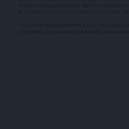
indultunk, akár a sportszakmai, akár a klub felépítését 
az a célunk, hogy profin működjünk, és a szurkolók, sz
Szabó Péter továbbá elmondta, a DVSC-nek meg kell ny
az élvonalra, ez lesz az elkövetkezendő hónapok első