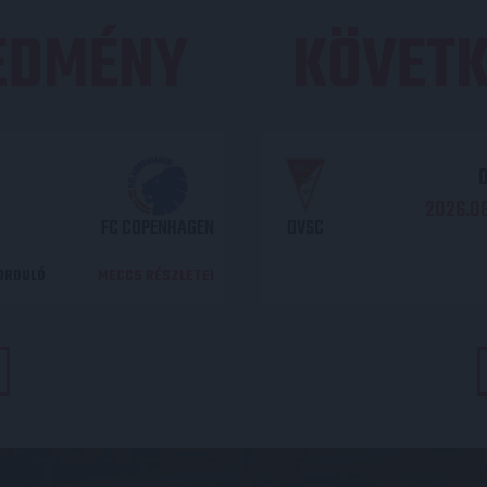
REDMÉNY
KÖVETK
O
2026.08
FC COPENHAGEN
DVSC
DORDULÓ
MECCS RÉSZLETEI