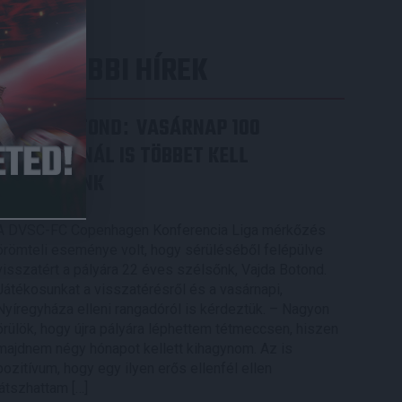
LEGUTÓBBI HÍREK
VAJDA BOTOND
VASÁRNAP 100
:
SZÁZALÉKNÁL IS TÖBBET KELL
BELEADNUNK
2026.08.07.
A DVSC-FC Copenhagen Konferencia Liga mérkőzés
örömteli eseménye volt, hogy sérüléséből felépülve
visszatért a pályára 22 éves szélsőnk, Vajda Botond.
Játékosunkat a visszatérésről és a vasárnapi,
Nyíregyháza elleni rangadóról is kérdeztük. – Nagyon
örülök, hogy újra pályára léphettem tétmeccsen, hiszen
majdnem négy hónapot kellett kihagynom. Az is
pozitívum, hogy egy ilyen erős ellenfél ellen
játszhattam […]