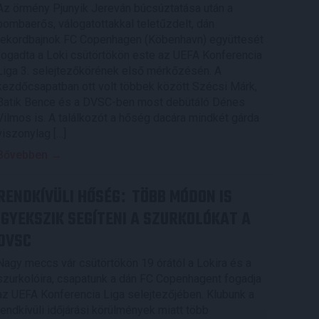
Az örmény Pjunyik Jereván búcsúztatása után a
bombaerős, válogatottakkal teletűzdelt, dán
rekordbajnok FC Copenhagen (Köbenhavn) együttesét
fogadta a Loki csütörtökön este az UEFA Konferencia
Liga 3. selejtezőkörének első mérkőzésén. A
kezdőcsapatban ott volt többek között Szécsi Márk,
Batik Bence és a DVSC-ben most debütáló Dénes
Vilmos is. A találkozót a hőség dacára mindkét gárda
viszonylag […]
Bővebben →
RENDKÍVÜLI HŐSÉG
TÖBB MÓDON IS
:
IGYEKSZIK SEGÍTENI A SZURKOLÓKAT A
DVSC
Nagy meccs vár csütörtökön 19 órától a Lokira és a
szurkolóira, csapatunk a dán FC Copenhagent fogadja
az UEFA Konferencia Liga selejtezőjében. Klubunk a
rendkívüli időjárási körülmények miatt több