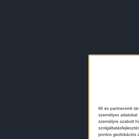
Mi és partnereink tá
személyes adatokat d
személyre szabott h
szolgáltatásfejleszté
pontos geolokációs a