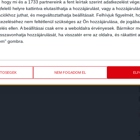
 hogy mi és a 1733 partnereink a fent leírtak szerint adatkezelést vég
elelő helyre kattintva elutasíthatja a hozzájárulást, vagy a hozzájárul
iókhoz juthat, és megváltoztathatja beállításait.
Felhívjuk figyelmét, 
ezeléséhez nem feltétlenül szükséges az Ön hozzájárulása, de jogában 
zelés ellen. A beállításai csak erre a weboldalra érvényesek. Bármikor m
isszavonhatja hozzájárulását, ha visszatér erre az oldalra, és rákattint a
lem" gombra.
ETŐSÉGEK
NEM FOGADOM EL
EL