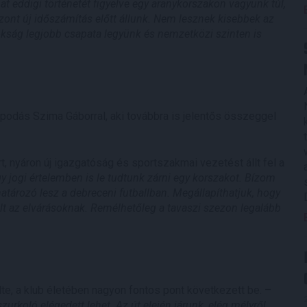
at eddigi történetét figyelve egy aranykorszakon vagyunk túl,
nt új időszámítás előtt állunk. Nem lesznek kisebbek az
okság legjobb csapata legyünk és nemzetközi szinten is
podás Szima Gáborral, aki továbbra is jelentős összeggel
, nyáron új igazgatóság és sportszakmai vezetést állt fel a
gy jogi értelemben is le tudtunk zárni egy korszakot. Bízom
tározó lesz a debreceni futballban. Megállapíthatjuk, hogy
lt az elvárásoknak. Remélhetőleg a tavaszi szezon legalább
te, a klub életében nagyon fontos pont következett be. –
zurkoló elégedett lehet. Az út elején járunk, elég mélyről