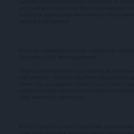
nyertünk, számtalan nemzetközi sikert értünk el. A csap
ezt szeretném megköszönni Szima Gábornak, most viszo
ambícióink, egyértelműen arra törekszünk, hogy a bajn
letegyük a névjegyünket.
Kósa Lajos zárásképp elmondta, született egy megálla
támogatja a DVSC labdarúgócsapatát.
Papp László polgármester úgy fogalmazott, mint ismert
klub életében. –
Mostanra eljutottunk arra a pontra, ho
benne, hogy a tulajdonosi struktúra hosszú távon megha
a váltást követően a DVSC hozta a kötelezőt és megfele
olyan sikeres lesz, mint az őszi.
A DVSC Futball Zrt. elnöke, Szabó Péter szintén kiemel
Olyan jövőt szeretnénk felvázolni, mellyel minden Loki-s