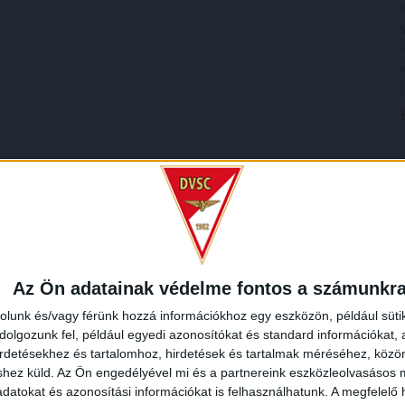
Az Ön adatainak védelme fontos a számunkr
rolunk és/vagy férünk hozzá információkhoz egy eszközön, például süti
olgozunk fel, például egyedi azonosítókat és standard információkat,
irdetésekhez és tartalomhoz, hirdetések és tartalmak méréséhez, kö
shez küld.
Az Ön engedélyével mi és a partnereink eszközleolvasásos m
datokat és azonosítási információkat is felhasználhatunk. A megfelelő h