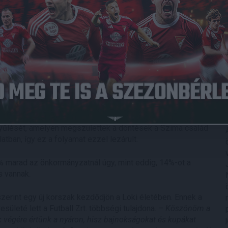
 belül küzd tovább a céljaiért a Loki futballgárdája –
ebrecen város polgármestere, Papp László, a DVSC Egyesület
C Zrt. igazgatóságának elnöke, Szabó Péter.
rtja megalakította a DVSC Egyesületet, amely mostantól a
gyűlését, amelyen megszülettek a döntések a Szima család
tban, így ez a folyamat ezzel lezárult.
 marad az önkormányzatnál úgy, mint eddig, 14%-ot a
s vannak.
szerint egy új korszak kezdődjön a Loki életében. Ennek a
ületé lett a Futball Zrt. többségi tulajdona. –
Köszönöm a
 végére értünk a nyáron, hisz bajnokságokat és kupákat