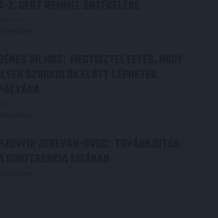
4-2, GERT REMMEL ÉRTÉKELÉSE
2026.08.03.
Bővebben →
DÉNES VILMOS
MEGTISZTELTETÉS, HOGY
:
ILYEN SZURKOLÓK ELŐTT LÉPHETEK
PÁLYÁRA
2026.07.31.
Bővebben →
PJUNYIK JEREVÁN-DVSC
TOVÁBBJUTÁS
:
A KONFERENCIA LIGÁBAN
Bővebben →