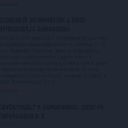
Bővebben →
SZURKOLÓI INFORMÁCIÓK A DVSC-
NYÍREGYHÁZA RANGADÓRA
A DVSC az OTP Bank Liga 3. fordulójában az ősi rivális
Nyíregyházát fogadja augusztus 9-én, vasárnap 17.30-
kor a Nagyerdei Stadionban. Nagy az érdeklődés, a
találkozóra megvásárolhatók a jegyek online, a
www.nagyerdeistadion.hu oldalon, illetve személyesen
a stadion pénztáraiban (nyitva hétköznap 10 és 18,
szombaton 10 és 15 óra között, vasárnap 10 órától). A
DVSC Store vasárnap 12 […]
Bővebben →
ÉRVÉNYESÜLT A PAPÍRFORMA
DVSC-FC
:
COPENHAGEN 0-3
2026.08.06.