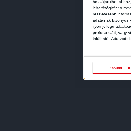
hozzájárulhat ahhoz,
lehetőségként a megf
részletesebb informác
adatainak bizonyos k
ilyen jellegű adatke
preferenciáit, vagy v
található "Adatvéde
TOVÁBBI LEH