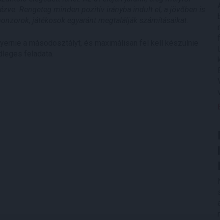
nézve. Rengeteg minden pozitív irányba indult el, a jövőben is
ponzorok, játékosok egyaránt megtalálják számításaikat.
ernie a másodosztályt, és maximálisan fel kell készülnie
dleges feladata.