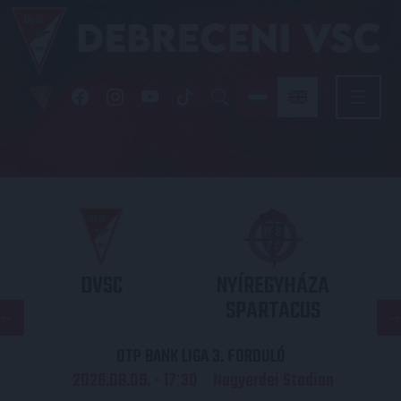
DVSC
NYÍREGYHÁZA
SPARTACUS
OTP BANK LIGA 3. FORDULÓ
2026.08.09. - 17
30
Nagyerdei Stadion
: