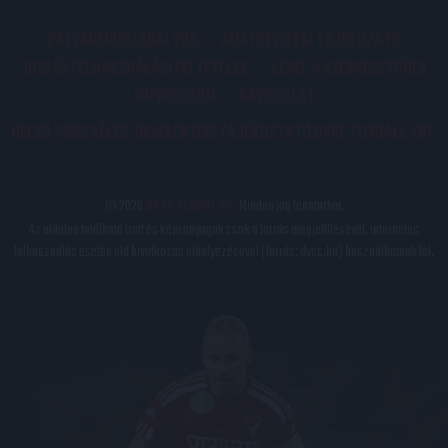
PÁLYARENDSZABÁLYOK
ADATKEZELÉSI TÁJÉKOZATÓ
JOGI ÉS FELHASZNÁLÁSI FELTÉTELEK
LEVÉL A SZERKESZTŐNEK
IMPRESSZUM
KAPCSOLAT
BELSŐ VISSZAÉLÉS-BEJELENTÉSI TÁJÉKOZTATÓ DVSC FUTBALL ZRT.
© 2026
DVSC Futball Zrt.
Minden jog fenntartva.
Az oldalon található írott és képi anyagok csak a forrás megjelölésével, internetes
felhasználás esetén élő hivatkozás elhelyezésével (forrás: dvsc.hu) használhatóak fel.