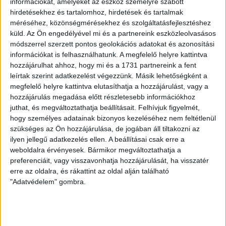
információkat, amelyeket az eszköz személyre szabott
kategóriában sajnos nem nyert, külön öröm viszont, hogy a
hirdetésekhez és tartalomhoz, hirdetések és tartalmak
közönségdíjat bezsebelte a világranglista 20. helyén álló
méréséhez, közönségmérésekhez és szolgáltatásfejlesztéshez
esportoló.
küld.
Az Ön engedélyével mi és a partnereink eszközleolvasásos
módszerrel szerzett pontos geolokációs adatokat és azonosítási
információkat is felhasználhatunk. A megfelelő helyre kattintva
hozzájárulhat ahhoz, hogy mi és a 1731 partnereink a fent
leírtak szerint adatkezelést végezzünk. Másik lehetőségként a
megfelelő helyre kattintva elutasíthatja a hozzájárulást, vagy a
LEGUTÓBBI HÍREK
hozzájárulás megadása előtt részletesebb információkhoz
juthat, és megváltoztathatja beállításait.
Felhívjuk figyelmét,
hogy személyes adatainak bizonyos kezeléséhez nem feltétlenül
RENDKÍVÜLI HŐSÉG
TÖBB MÓDON IS
:
szükséges az Ön hozzájárulása, de jogában áll tiltakozni az
ilyen jellegű adatkezelés ellen. A beállításai csak erre a
IGYEKSZIK SEGÍTENI A SZURKOLÓKAT A DVSC
weboldalra érvényesek. Bármikor megváltoztathatja a
preferenciáit, vagy visszavonhatja hozzájárulását, ha visszatér
2026.08.06.
erre az oldalra, és rákattint az oldal alján található
Nagy meccs vár csütörtökön 19 órától a Lokira és a
"Adatvédelem" gombra.
szurkolóira, csapatunk a dán FC Copenhagent fogadja az
UEFA Konferencia Liga selejtezőjében. Klubunk a rendkívüli
időjárási körülmények miatt több intézkedésről is döntött a
mai mérkőzésre vonatkozóan. A stadion 6 pontján