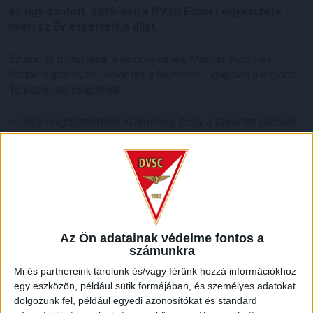
és úgy döntött, 2019-ben a DVSC Esport egyesülete
nyeri az Év esportolója díjat.
Ezúton is gratulálunk a bajnoki címet, Magyar Kupát és
Szuperkupát nyerő, valamint a Bajnokok Ligájában a legjobb
16 közé jutó csapatnak.
–
Nagy megtiszteltetés számomra, hogy a szeretett klubom
esport egyesületének megalapítása óta eltelt két és fél év
során a legsikeresebb lett Magyarországon –
fogalmazott a
DVSC Esport – grandcasino.hu szakmai vezetője és
játékosa, Lovász Tamás. –
Köszönet illeti ezért azon
játékosainkat, akik kivették részüket a sikereinkből. Emellett
köszönet illeti Szima Gábor elnök urat, ifj. Szima Gábor
tulajdonost, dr. Róka Géza cégvezetőt, Jeney Domokos
Az Ön adatainak védelme fontos a
marketingvezetőt és minden olyan dolgozót, aki segíti a
számunkra
mindennapi munkánkat.
Mi és partnereink tárolunk és/vagy férünk hozzá információkhoz
egy eszközön, például sütik formájában, és személyes adatokat
Díjazták a legjobb sportjátékosokat is, melyben jelölték a
dolgozunk fel, például egyedi azonosítókat és standard
DVSC Esport 1v1 játékosát, Molnargabót is, de ebben a