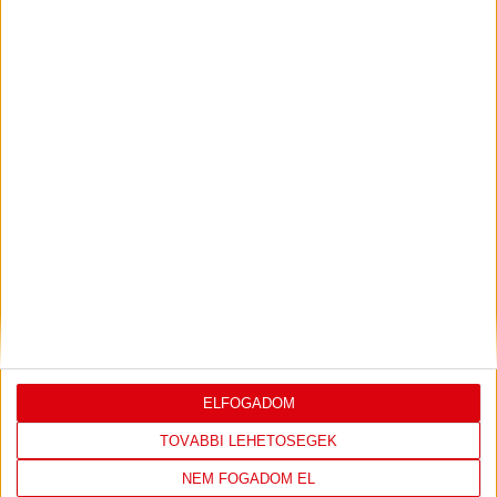
VIDEÓ! SAJTÓTÁJÉKOZTATÓ
PJUNYIK
:
JEREVÁN-DVSC 0-0, GERT REMMEL
ÉRTÉKELÉSE
Bővebben →
LEGUTÓBBI EREDMÉNY
ELFOGADOM
TOVÁBBI LEHETŐSÉGEK
NEM FOGADOM EL