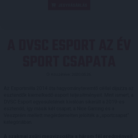
JEGYVÁSÁRLÁS
A DVSC ESPORT AZ ÉV
SPORT CSAPATA
Közzétéve: 2020.05.26.
Az Esportmilla 2014 óta hagyományteremtő céllal díjazza az
esztendők kiemelkedő esport teljesítményeit. Mint ismert, a
DVSC Esport egyesületének kiválóan sikerült a 2019-es
esztendő, így másik két csapat, a Nice Gaming és a
Veszprém mellett megérdemelten jelölték a „sportcsapat”
kategóriában.
A szakmai zsűri megvizsgálta a három fél eredményeit