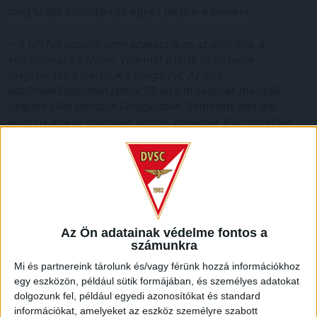
meg tudják valósítani az egyes taktikai elemeket.
–
A téli felkészülés ezen szakaszában az erőnlétre, a
kondicionális edzésre, valamint a játék ritmusának
megtalálására fektetjük a hangsúlyt. Az első
edzőmérkőzésünket január 26-án a miskolciak második
csapata ellen játsszuk Diósgyőrben. Remélem, addigra
eljutunk arra az optimális szintre, amelynek köszönhetően
meg tudjuk valósítani a tréningeken begyakorolt taktikai
elemeket –
fogalmazott a kis Loki trénere, dr. Fikker Ferenc.
–
Nagy örömömre a második együttesből két játékosom,
Nikitscher Tamás és Zsóri Dániel is a DVSC első keretével
kezdte meg a téli felkészülést. Sok sikert és kitartást kívánok
a felkészüléshez nekik és a saját játékosaimnak egyaránt.
Az Ön adatainak védelme fontos a
számunkra
HB
Mi és partnereink tárolunk és/vagy férünk hozzá információkhoz
LEGUTÓBBI HÍREK
egy eszközön, például sütik formájában, és személyes adatokat
dolgozunk fel, például egyedi azonosítókat és standard
információkat, amelyeket az eszköz személyre szabott