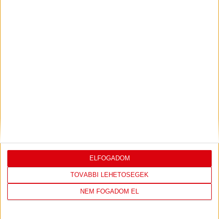
PJUNYIK JEREVÁN-DVSC
TOVÁBBJUTÁS A
:
KONFERENCIA LIGÁBAN
Bővebben →
LEGUTÓBBI EREDMÉNY
ELFOGADOM
TOVÁBBI LEHETŐSÉGEK
DVSC
FC
COPENHAGEN
NEM FOGADOM EL