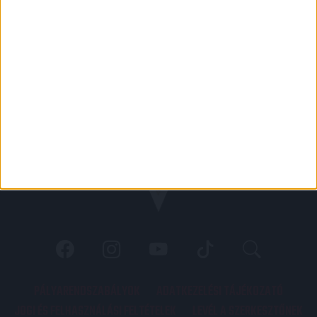
PÁLYARENDSZABÁLYOK
ADATKEZELÉSI TÁJÉKOZATÓ
JOGI ÉS FELHASZNÁLÁSI FELTÉTELEK
LEVÉL A SZERKESZTŐNEK