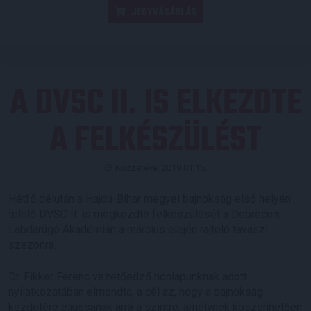
JEGYVÁSÁRLÁS
A DVSC II. IS ELKEZDTE
A FELKÉSZÜLÉST
Közzétéve: 2019.01.15.
Hétfő délután a Hajdú-Bihar megyei bajnokság első helyén
telelő DVSC II. is megkezdte felkészülését a Debreceni
Labdarúgó Akadémián a március elején rajtoló tavaszi
szezonra.
Dr. Fikker Ferenc vezetőedző honlapunknak adott
nyilatkozatában elmondta, a cél az, hogy a bajnokság
kezdetére eljussanak arra a szintre, amelynek köszönhetően