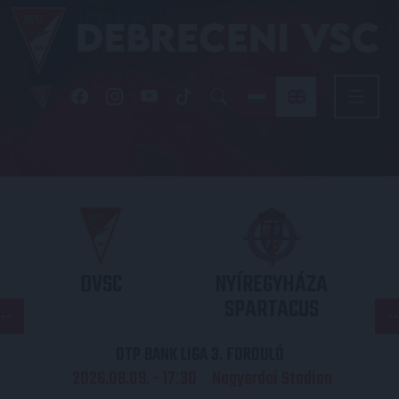
DVSC
NYÍREGYHÁZA
SPARTACUS
OTP BANK LIGA 3. FORDULÓ
2026.08.09. - 17
30
Nagyerdei Stadion
: