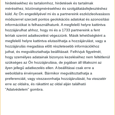
hirdetésekhez és tartalomhoz, hirdetések és tartalmak
70 ÉVES LETT KEREKES GYÖRGY, A VALAHA
méréséhez, közönségmérésekhez és szolgáltatásfejlesztéshez
VOLT EGYIK LEGJOBB DEBRECENI CSATÁR
küld.
Az Ön engedélyével mi és a partnereink eszközleolvasásos
módszerrel szerzett pontos geolokációs adatokat és azonosítási
2026.08.08.
információkat is felhasználhatunk. A megfelelő helyre kattintva
Ma ünnepli 70. születésnapját Kerekes György. A debreceni
hozzájárulhat ahhoz, hogy mi és a 1733 partnereink a fent
születésű támadó a debreceni Titászban, majd a DMTE-ben
leírtak szerint adatkezelést végezzünk. Másik lehetőségként a
kezdte, később játszott Pécsen, az Újpestben, az FTC-ben
megfelelő helyre kattintva elutasíthatja a hozzájárulást, vagy a
és a Videotonban is, ám pályafutása csúcspontját
hozzájárulás megadása előtt részletesebb információkhoz
egyértelműen a Lokiban töltött évek jelentették. A népszerű
juthat, és megváltoztathatja beállításait.
Felhívjuk figyelmét,
Gurigának hihetetlen érzéke volt a játékhoz és a
hogy személyes adatainak bizonyos kezeléséhez nem feltétlenül
gólszerzéshez, amit jól mutat, hogy a DMVSC-ben eltöltött
szükséges az Ön hozzájárulása, de jogában áll tiltakozni az
[…]
ilyen jellegű adatkezelés ellen. A beállításai csak erre a
weboldalra érvényesek. Bármikor megváltoztathatja a
Bővebben →
preferenciáit, vagy visszavonhatja hozzájárulását, ha visszatér
erre az oldalra, és rákattint az oldal alján található
VAJDA BOTOND
VASÁRNAP 100
:
"Adatvédelem" gombra.
SZÁZALÉKNÁL IS TÖBBET KELL BELEADNUNK
2026.08.07.
A DVSC-FC Copenhagen Konferencia Liga mérkőzés