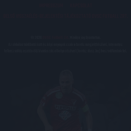
IMPRESSZUM
KAPCSOLAT
BELSŐ VISSZAÉLÉS-BEJELENTÉSI TÁJÉKOZTATÓ DVSC FUTBALL ZRT.
© 2026
DVSC Futball Zrt.
Minden jog fenntartva.
Az oldalon található írott és képi anyagok csak a forrás megjelölésével, internetes
felhasználás esetén élő hivatkozás elhelyezésével (forrás: dvsc.hu) használhatóak fel.