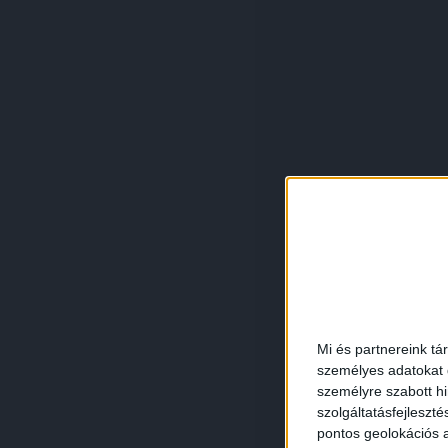
Mi és partnereink tá
személyes adatokat d
személyre szabott h
szolgáltatásfejleszté
pontos geolokációs a