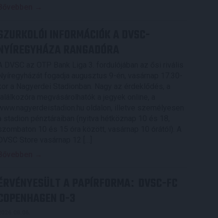
Bővebben →
SZURKOLÓI INFORMÁCIÓK A DVSC-
NYÍREGYHÁZA RANGADÓRA
A DVSC az OTP Bank Liga 3. fordulójában az ősi rivális
Nyíregyházát fogadja augusztus 9-én, vasárnap 17.30-
kor a Nagyerdei Stadionban. Nagy az érdeklődés, a
találkozóra megvásárolhatók a jegyek online, a
www.nagyerdeistadion.hu oldalon, illetve személyesen
a stadion pénztáraiban (nyitva hétköznap 10 és 18,
szombaton 10 és 15 óra között, vasárnap 10 órától). A
DVSC Store vasárnap 12 […]
Bővebben →
ÉRVÉNYESÜLT A PAPÍRFORMA
DVSC-FC
:
COPENHAGEN 0-3
2026.08.06.