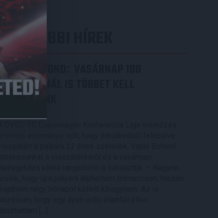
LEGUTÓBBI HÍREK
VAJDA BOTOND
VASÁRNAP 100
:
SZÁZALÉKNÁL IS TÖBBET KELL
BELEADNUNK
2026.08.07.
A DVSC-FC Copenhagen Konferencia Liga mérkőzés
örömteli eseménye volt, hogy sérüléséből felépülve
visszatért a pályára 22 éves szélsőnk, Vajda Botond.
Játékosunkat a visszatérésről és a vasárnapi,
Nyíregyháza elleni rangadóról is kérdeztük. – Nagyon
örülök, hogy újra pályára léphettem tétmeccsen, hiszen
majdnem négy hónapot kellett kihagynom. Az is
pozitívum, hogy egy ilyen erős ellenfél ellen
játszhattam […]