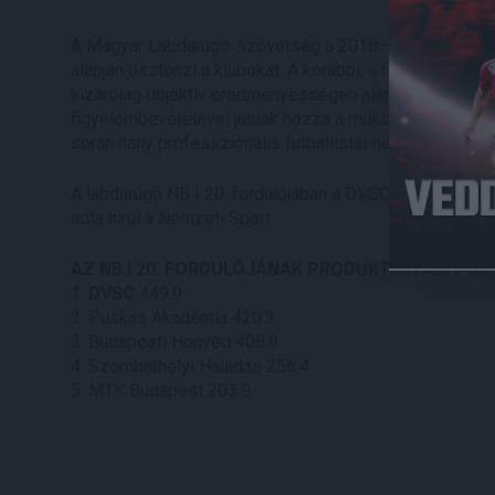
A Magyar Labdarúgó-szövetség a 2018–2019-es idényt
alapján ösztönzi a klubokat. A korábbi, a fiatal játék
kizárólag objektív eredményességen alapuló produktiv
figyelembevételével jutnak hozzá a működési alapfor
során hány professzionális futballistát nevelnek ki.
A labdarúgó NB I 20. fordulójában a DVSC-nek termelték
adta hírül a Nemzeti Sport.
AZ NB I 20. FORDULÓJÁNAK PRODUKTIVITÁSI PON
1.
DVSC
449.9
2. Puskás Akadémia 420.2
3. Budapesti Honvéd 408.8
4. Szombathelyi Haladás 256.4
5. MTK Budapest 203.9