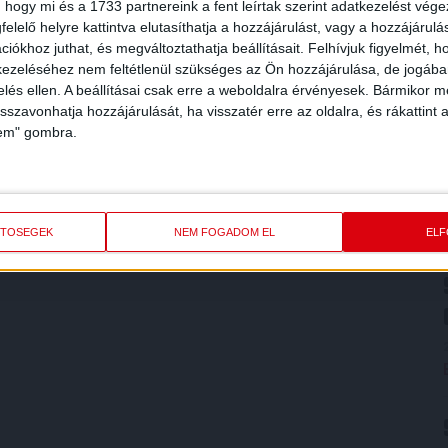
 hogy mi és a 1733 partnereink a fent leírtak szerint adatkezelést vég
elelő helyre kattintva elutasíthatja a hozzájárulást, vagy a hozzájárul
iókhoz juthat, és megváltoztathatja beállításait.
Felhívjuk figyelmét, 
ezeléséhez nem feltétlenül szükséges az Ön hozzájárulása, de jogában 
zelés ellen. A beállításai csak erre a weboldalra érvényesek. Bármikor m
isszavonhatja hozzájárulását, ha visszatér erre az oldalra, és rákattint a
lem" gombra.
ETŐSÉGEK
NEM FOGADOM EL
EL