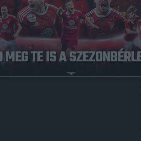
ől egy új, objektív eredményességen alapuló rendszer
osok szerepeltetését célzó közvetlen ösztönzés helyébe a
itási pontszám lépett, az egyesületek annak
rásokhoz és kiegészítő támogatásokhoz, hogy képzésük
 a legtöbb produktivitási pontot saját nevelésű játékosai –
TJAI