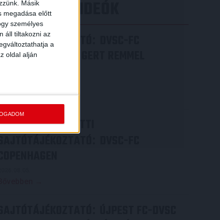
LEGÚJABB VIDEÓK
ezzünk. Másik
ás megadása előtt
hogy személyes
áll tiltakozni az
SAJTÓTÁJÉKOZTATÓ
DVSC-FC
:
egváltoztathatja a
COPENHAGEN 0-3, GERT REMMEL
z oldal alján
ÉRTÉKELÉSE
2026.08.07.
Bővebben →
FOGADOM
VIDEÓ! MECCS ELŐTTI
SAJTÓTÁJÉKOZTATÓ
DVSC-FC
:
COPENHAGEN
2026.08.05.
Bővebben →
SAJTÓTÁJÉKOZTATÓ
ÚJPEST FC-DVSC
: