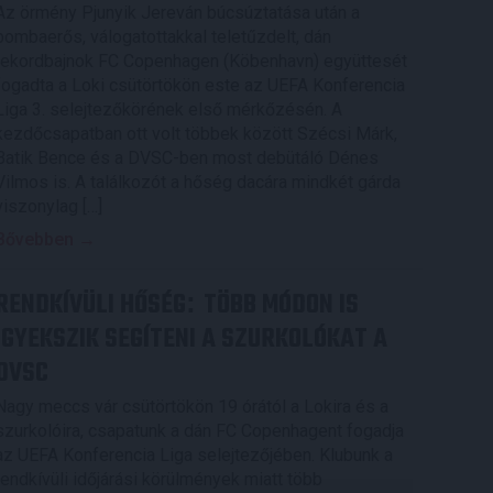
Az örmény Pjunyik Jereván búcsúztatása után a
bombaerős, válogatottakkal teletűzdelt, dán
rekordbajnok FC Copenhagen (Köbenhavn) együttesét
fogadta a Loki csütörtökön este az UEFA Konferencia
Liga 3. selejtezőkörének első mérkőzésén. A
kezdőcsapatban ott volt többek között Szécsi Márk,
Batik Bence és a DVSC-ben most debütáló Dénes
Vilmos is. A találkozót a hőség dacára mindkét gárda
viszonylag […]
Bővebben →
RENDKÍVÜLI HŐSÉG
TÖBB MÓDON IS
:
IGYEKSZIK SEGÍTENI A SZURKOLÓKAT A
DVSC
Nagy meccs vár csütörtökön 19 órától a Lokira és a
szurkolóira, csapatunk a dán FC Copenhagent fogadja
az UEFA Konferencia Liga selejtezőjében. Klubunk a
rendkívüli időjárási körülmények miatt több