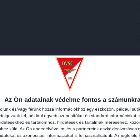
Az Ön adatainak védelme fontos a számunkr
rolunk és/vagy férünk hozzá információkhoz egy eszközön, például süti
olgozunk fel, például egyedi azonosítókat és standard információkat,
irdetésekhez és tartalomhoz, hirdetések és tartalmak méréséhez, kö
shez küld.
Az Ön engedélyével mi és a partnereink eszközleolvasásos m
datokat és azonosítási információkat is felhasználhatunk. A megfelelő h