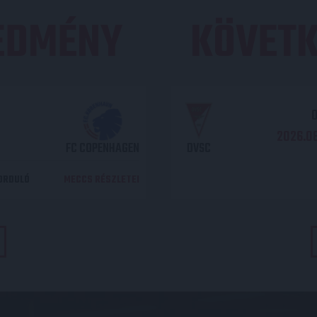
REDMÉNY
KÖVETK
O
2026.08
FC COPENHAGEN
DVSC
DORDULÓ
MECCS RÉSZLETEI