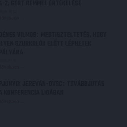
4-2, GERT REMMEL ÉRTÉKELÉSE
2026.08.03.
Bővebben →
DÉNES VILMOS
MEGTISZTELTETÉS, HOGY
:
ILYEN SZURKOLÓK ELŐTT LÉPHETEK
PÁLYÁRA
2026.07.31.
Bővebben →
PJUNYIK JEREVÁN-DVSC
TOVÁBBJUTÁS
:
A KONFERENCIA LIGÁBAN
Bővebben →