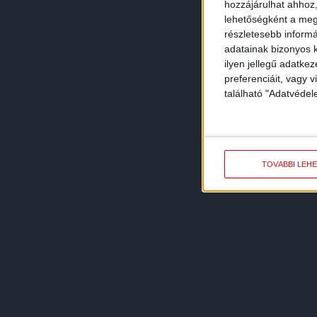
hozzájárulhat ahhoz,
lehetőségként a megf
részletesebb informác
adatainak bizonyos k
ilyen jellegű adatke
preferenciáit, vagy v
található "Adatvéde
TOVÁBBI LEH