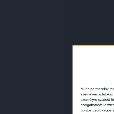
Mi és partnereink tá
személyes adatokat d
személyre szabott h
szolgáltatásfejleszté
pontos geolokációs a