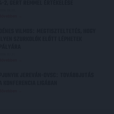
4-2, GERT REMMEL ÉRTÉKELÉSE
2026.08.03.
Bővebben →
DÉNES VILMOS
MEGTISZTELTETÉS, HOGY
:
ILYEN SZURKOLÓK ELŐTT LÉPHETEK
PÁLYÁRA
2026.07.31.
Bővebben →
PJUNYIK JEREVÁN-DVSC
TOVÁBBJUTÁS
:
A KONFERENCIA LIGÁBAN
Bővebben →