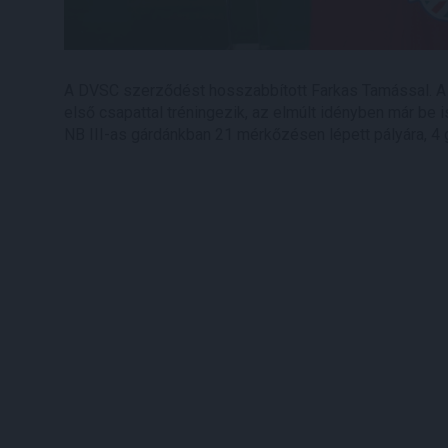
A DVSC szerződést hosszabbított Farkas Tamással. A 
első csapattal tréningezik, az elmúlt idényben már be i
NB III-as gárdánkban 21 mérkőzésen lépett pályára, 4 gó