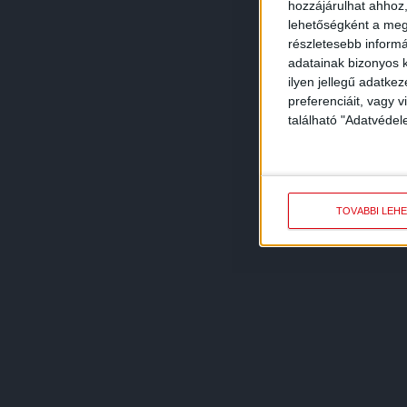
hozzájárulhat ahhoz,
lehetőségként a megf
részletesebb informác
adatainak bizonyos k
ilyen jellegű adatke
preferenciáit, vagy v
található "Adatvéde
TOVÁBBI LEH