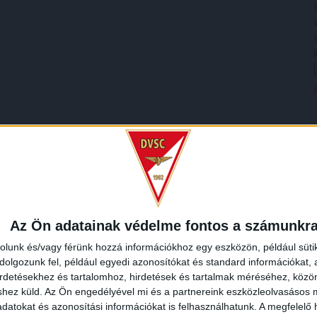
Az Ön adatainak védelme fontos a számunkr
rolunk és/vagy férünk hozzá információkhoz egy eszközön, például süti
olgozunk fel, például egyedi azonosítókat és standard információkat,
irdetésekhez és tartalomhoz, hirdetések és tartalmak méréséhez, kö
shez küld.
Az Ön engedélyével mi és a partnereink eszközleolvasásos m
datokat és azonosítási információkat is felhasználhatunk. A megfelelő h