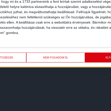
 hogy mi és a 1733 partnereink a fent leírtak szerint adatkezelést vég
elelő helyre kattintva elutasíthatja a hozzájárulást, vagy a hozzájárul
iókhoz juthat, és megváltoztathatja beállításait.
Felhívjuk figyelmét, 
ezeléséhez nem feltétlenül szükséges az Ön hozzájárulása, de jogában 
zelés ellen. A beállításai csak erre a weboldalra érvényesek. Bármikor m
isszavonhatja hozzájárulását, ha visszatér erre az oldalra, és rákattint a
lem" gombra.
ETŐSÉGEK
NEM FOGADOM EL
EL