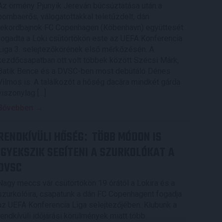
Az örmény Pjunyik Jereván búcsúztatása után a
bombaerős, válogatottakkal teletűzdelt, dán
rekordbajnok FC Copenhagen (Köbenhavn) együttesét
fogadta a Loki csütörtökön este az UEFA Konferencia
Liga 3. selejtezőkörének első mérkőzésén. A
kezdőcsapatban ott volt többek között Szécsi Márk,
Batik Bence és a DVSC-ben most debütáló Dénes
Vilmos is. A találkozót a hőség dacára mindkét gárda
viszonylag […]
Bővebben →
RENDKÍVÜLI HŐSÉG
TÖBB MÓDON IS
:
IGYEKSZIK SEGÍTENI A SZURKOLÓKAT A
DVSC
Nagy meccs vár csütörtökön 19 órától a Lokira és a
szurkolóira, csapatunk a dán FC Copenhagent fogadja
az UEFA Konferencia Liga selejtezőjében. Klubunk a
rendkívüli időjárási körülmények miatt több