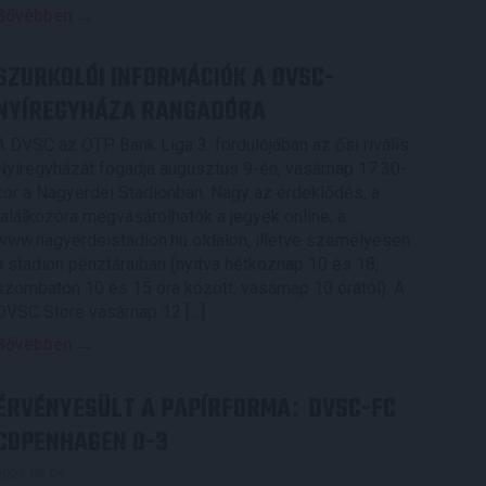
Bővebben →
SZURKOLÓI INFORMÁCIÓK A DVSC-
NYÍREGYHÁZA RANGADÓRA
A DVSC az OTP Bank Liga 3. fordulójában az ősi rivális
Nyíregyházát fogadja augusztus 9-én, vasárnap 17.30-
kor a Nagyerdei Stadionban. Nagy az érdeklődés, a
találkozóra megvásárolhatók a jegyek online, a
www.nagyerdeistadion.hu oldalon, illetve személyesen
a stadion pénztáraiban (nyitva hétköznap 10 és 18,
szombaton 10 és 15 óra között, vasárnap 10 órától). A
DVSC Store vasárnap 12 […]
Bővebben →
ÉRVÉNYESÜLT A PAPÍRFORMA
DVSC-FC
:
COPENHAGEN 0-3
2026.08.06.