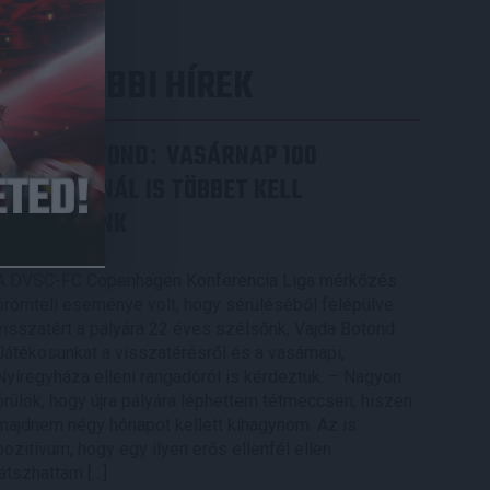
LEGUTÓBBI HÍREK
VAJDA BOTOND
VASÁRNAP 100
:
SZÁZALÉKNÁL IS TÖBBET KELL
BELEADNUNK
2026.08.07.
A DVSC-FC Copenhagen Konferencia Liga mérkőzés
örömteli eseménye volt, hogy sérüléséből felépülve
visszatért a pályára 22 éves szélsőnk, Vajda Botond.
Játékosunkat a visszatérésről és a vasárnapi,
Nyíregyháza elleni rangadóról is kérdeztük. – Nagyon
örülök, hogy újra pályára léphettem tétmeccsen, hiszen
majdnem négy hónapot kellett kihagynom. Az is
pozitívum, hogy egy ilyen erős ellenfél ellen
játszhattam […]