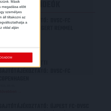
LEGÚJABB VIDEÓK
ezzünk. Másik
ás megadása előtt
hogy személyes
áll tiltakozni az
SAJTÓTÁJÉKOZTATÓ
DVSC-FC
:
egváltoztathatja a
COPENHAGEN 0-3, GERT REMMEL
z oldal alján
ÉRTÉKELÉSE
2026.08.07.
Bővebben →
FOGADOM
VIDEÓ! MECCS ELŐTTI
SAJTÓTÁJÉKOZTATÓ
DVSC-FC
:
COPENHAGEN
2026.08.05.
Bővebben →
SAJTÓTÁJÉKOZTATÓ
ÚJPEST FC-DVSC
: