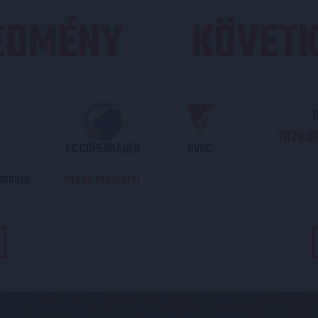
REDMÉNY
KÖVETK
O
2026.08
FC COPENHAGEN
DVSC
DORDULÓ
MECCS RÉSZLETEI