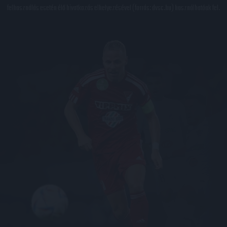
felhasználás esetén élő hivatkozás elhelyezésével (forrás: dvsc.hu) használhatóak fel.