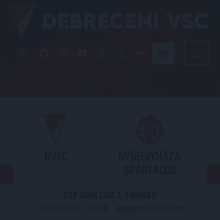
DVSC
NYÍREGYHÁZA
SPARTACUS
OTP BANK LIGA 3. FORDULÓ
2026.08.09. - 17
30
Nagyerdei Stadion
: