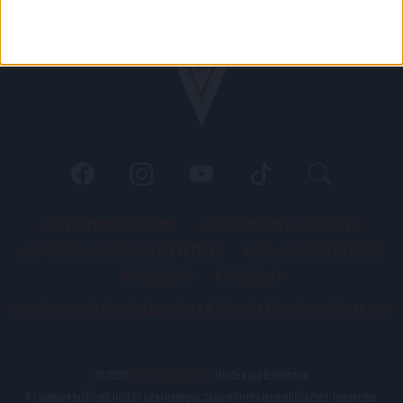
PÁLYARENDSZABÁLYOK
ADATKEZELÉSI TÁJÉKOZATÓ
JOGI ÉS FELHASZNÁLÁSI FELTÉTELEK
LEVÉL A SZERKESZTŐNEK
IMPRESSZUM
KAPCSOLAT
BELSŐ VISSZAÉLÉS-BEJELENTÉSI TÁJÉKOZTATÓ DVSC FUTBALL ZRT.
© 2026
DVSC Futball Zrt.
Minden jog fenntartva.
Az oldalon található írott és képi anyagok csak a forrás megjelölésével, internetes