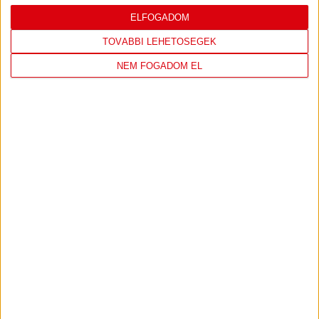
LEGUTÓBBI EREDMÉNY
ELFOGADOM
TOVÁBBI LEHETŐSÉGEK
NEM FOGADOM EL
DVSC
FC
COPENHAGEN
0
-
3
2026-08-
KONFERENCIA LIGA 3.
MECCS
06 19:00
SELEJTEZŐFDORDULÓ
RÉSZLETEI