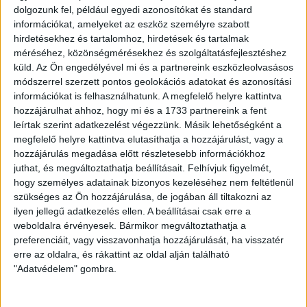
össze az NB I-ben. Az FTC 40-szer tudott nyerni, 25-ször
dolgozunk fel, például egyedi azonosítókat és standard
döntetlen született, míg 26 esetben Loki-sikerrel ért véget a
információkat, amelyeket az eszköz személyre szabott
mérkőzés. A két gárda legutóbb a 10. fordulóban mérkőzött
hirdetésekhez és tartalomhoz, hirdetések és tartalmak
meg egymással, akkor 2-2-es döntetlennel ért véget a
méréséhez, közönségmérésekhez és szolgáltatásfejlesztéshez
meccs a Groupama Arénában. A Loki kétszer is vezetett
küld.
Az Ön engedélyével mi és a partnereink eszközleolvasásos
Takács Tamás és Szécsi Márk góljával, de a hazaiak
módszerrel szerzett pontos geolokációs adatokat és azonosítási
mindkétszer válaszolni tudtak Davide Lanzafaménak
információkat is felhasználhatunk. A megfelelő helyre kattintva
köszönhetően.
hozzájárulhat ahhoz, hogy mi és a 1733 partnereink a fent
leírtak szerint adatkezelést végezzünk. Másik lehetőségként a
A DVSC-Ferencváros bajnoki mérkőzést tehát szombaton
megfelelő helyre kattintva elutasíthatja a hozzájárulást, vagy a
14 órától rendezik a Nagyerdei Stadionban, ahová mindenkit
hozzájárulás megadása előtt részletesebb információkhoz
sok szeretettel várunk.
juthat, és megváltoztathatja beállításait.
Felhívjuk figyelmét,
hogy személyes adatainak bizonyos kezeléséhez nem feltétlenül
LEGUTÓBBI HÍREK
szükséges az Ön hozzájárulása, de jogában áll tiltakozni az
ilyen jellegű adatkezelés ellen. A beállításai csak erre a
weboldalra érvényesek. Bármikor megváltoztathatja a
preferenciáit, vagy visszavonhatja hozzájárulását, ha visszatér
KIKAPOTT A KIS LOKI
erre az oldalra, és rákattint az oldal alján található
"Adatvédelem" gombra.
2026.08.08.
A DVSC II. szombaton Pallagon a Füzesabony gárdáját
fogadta az NB III. Észak-keleti csoport 3. fordulójában, s