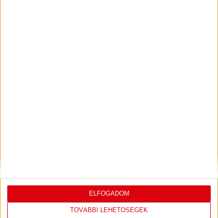
DÉNES VILMOS
MEGTISZTELTETÉS, HOGY
:
ILYEN SZURKOLÓK ELŐTT LÉPHETEK PÁLYÁRA
2026.07.31.
Bővebben →
PJUNYIK JEREVÁN-DVSC
TOVÁBBJUTÁS A
:
KONFERENCIA LIGÁBAN
Bővebben →
LEGUTÓBBI EREDMÉNY
ELFOGADOM
TOVÁBBI LEHETŐSÉGEK