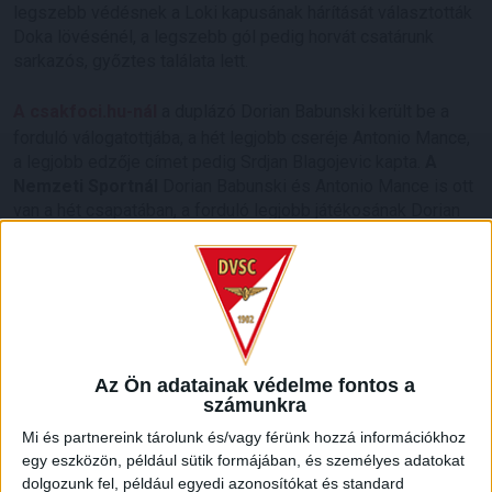
legszebb védésnek a Loki kapusának hárítását választották
Doka lövésénél, a legszebb gól pedig horvát csatárunk
sarkazós, győztes találata lett.
A csakfoci.hu-nál
a duplázó Dorian Babunski került be a
forduló válogatottjába, a hét legjobb cseréje Antonio Mance,
a legjobb edzője címet pedig Srdjan Blagojevic kapta.
A
Nemzeti Sportnál
Dorian Babunski és Antonio Mance is ott
van a hét csapatában, a forduló legjobb játékosának Dorian
Babunskit választotta az országos sportnapilap.
Az Ön adatainak védelme fontos a
számunkra
Mi és partnereink tárolunk és/vagy férünk hozzá információkhoz
egy eszközön, például sütik formájában, és személyes adatokat
dolgozunk fel, például egyedi azonosítókat és standard