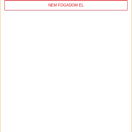
NEM FOGADOM EL
DVSC
FC
COPENHAGEN
0
-
3
2026-08-
KONFERENCIA LIGA 3.
MECCS
06 19:00
SELEJTEZŐFDORDULÓ
RÉSZLETEI
TOVÁBBI EREDMÉNYEK
KÖVETKEZŐ MÉRKŐZÉS