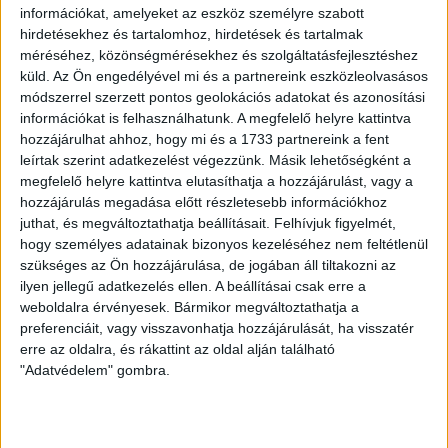
információkat, amelyeket az eszköz személyre szabott
hirdetésekhez és tartalomhoz, hirdetések és tartalmak
méréséhez, közönségmérésekhez és szolgáltatásfejlesztéshez
küld.
Az Ön engedélyével mi és a partnereink eszközleolvasásos
módszerrel szerzett pontos geolokációs adatokat és azonosítási
információkat is felhasználhatunk. A megfelelő helyre kattintva
hozzájárulhat ahhoz, hogy mi és a 1733 partnereink a fent
LEGUTÓBBI HÍREK
leírtak szerint adatkezelést végezzünk. Másik lehetőségként a
megfelelő helyre kattintva elutasíthatja a hozzájárulást, vagy a
hozzájárulás megadása előtt részletesebb információkhoz
KIKAPOTT A KIS LOKI
juthat, és megváltoztathatja beállításait.
Felhívjuk figyelmét,
hogy személyes adatainak bizonyos kezeléséhez nem feltétlenül
2026.08.08.
szükséges az Ön hozzájárulása, de jogában áll tiltakozni az
A DVSC II. szombaton Pallagon a Füzesabony gárdáját
ilyen jellegű adatkezelés ellen. A beállításai csak erre a
fogadta az NB III. Észak-keleti csoport 3. fordulójában, s
weboldalra érvényesek. Bármikor megváltoztathatja a
ezúttal nem tudott pontot szerezni. NB III. Észak-keleti
preferenciáit, vagy visszavonhatja hozzájárulását, ha visszatér
csoport, 3. forduló. DVSC II.-Füzesabony 1-2 (1-1). Pallag,
erre az oldalra, és rákattint az oldal alján található
200 néző, vezette: Oswald D. DVSC II.: Tuska – Myrtaj (Kiss
"Adatvédelem" gombra.
M., 46.), Farkas T., Macsó (Lovas, 75.), Vincze T., Hermann
(Gyenti, […]
Bővebben →