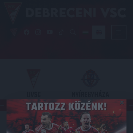
DVSC
NYÍREGYHÁZA
×
SPARTACUS
OTP BANK LIGA 3. FORDULÓ
2026.08.09. - 17
30
Nagyerdei Stadion
: