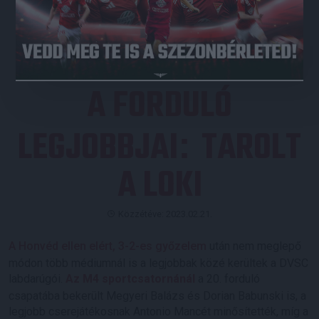
JEGYVÁSÁRLÁS
A FORDULÓ
LEGJOBBJAI
TAROLT
:
A LOKI
Közzétéve: 2023.02.21.
A Honvéd ellen elért, 3-2-es győzelem
után nem meglepő
módon több médiumnál is a legjobbak közé kerültek a DVSC
labdarúgói.
Az M4 sportcsatornánál
a 20. forduló
csapatába bekerült Megyeri Balázs és Dorian Babunski is, a
legjobb cserejátékosnak Antonio Mancét minősítették, míg a