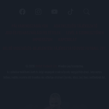
PÁLYARENDSZABÁLYOK
ADATKEZELÉSI TÁJÉKOZATÓ
JOGI ÉS FELHASZNÁLÁSI FELTÉTELEK
LEVÉL A SZERKESZTŐNEK
IMPRESSZUM
KAPCSOLAT
BELSŐ VISSZAÉLÉS-BEJELENTÉSI TÁJÉKOZTATÓ DVSC FUTBALL ZRT.
© 2026
DVSC Futball Zrt.
Minden jog fenntartva.
Az oldalon található írott és képi anyagok csak a forrás megjelölésével, internetes
felhasználás esetén élő hivatkozás elhelyezésével (forrás: dvsc.hu) használhatóak fel.