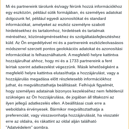
Youga 18 mérkőzésen lépett pályára a francia élvonalban,
Mi és partnereink tárolunk és/vagy férünk hozzá információkhoz
később a Le Havre alakulatában bizonyított, összességében
egy eszközön, például sütik formájában, és személyes adatokat
121 meccset játszott a francia másodosztályban.
dolgozunk fel, például egyedi azonosítókat és standard
információkat, amelyeket az eszköz személyre szabott
2020-ban szerződött a bolgár első osztályú CSKA
hirdetésekhez és tartalomhoz, hirdetések és tartalmak
Szófiához, ahol alapember és csapatkapitány is volt,
méréséhez, közönségmérésekhez és szolgáltatásfejlesztéshez
mindösszesen 147 mérkőzésen védekező
küld.
Az Ön engedélyével mi és a partnereink eszközleolvasásos
középpályásként 6 gólt és 18 gólpasszt jegyzett a szófiai
módszerrel szerzett pontos geolokációs adatokat és azonosítási
csapatban. Bulgáriában edzője volt a DVSC trénere, Nestor
információkat is felhasználhatunk. A megfelelő helyre kattintva
El Maestro is, aki így pontosan tudja, hogy a játékos miben
hozzájárulhat ahhoz, hogy mi és a 1733 partnereink a fent
tud segíteni a Lokinak. Amos Youga január elején, a téli
leírtak szerint adatkezelést végezzünk. Másik lehetőségként a
felkészülés kezdetén csatlakozik a csapathoz. Üdv a
megfelelő helyre kattintva elutasíthatja a hozzájárulást, vagy a
hozzájárulás megadása előtt részletesebb információkhoz
Lokiban!
juthat, és megváltoztathatja beállításait.
Felhívjuk figyelmét,
hogy személyes adatainak bizonyos kezeléséhez nem feltétlenül
szükséges az Ön hozzájárulása, de jogában áll tiltakozni az
ilyen jellegű adatkezelés ellen. A beállításai csak erre a
weboldalra érvényesek. Bármikor megváltoztathatja a
preferenciáit, vagy visszavonhatja hozzájárulását, ha visszatér
erre az oldalra, és rákattint az oldal alján található
"Adatvédelem" gombra.