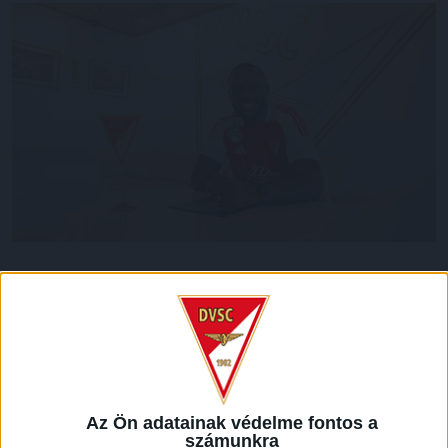
A DVSC szerződtette a 32 éves Amos Yougát. A Közép-
afrikai Köztársaság válogatottjában 26 alkalommal pályára
lépett, Franciaországban született, francia-közép-afrikai
kettős állampolgárságú, rendkívül erős és tapasztalt játékos
megfordult a Lyon utánpótlásában, majd a Vannes
együttesében mutatkozott be a felnőttek között. 2014-ben
az Ajaccióhoz igazolt, amelynek színeiben nagy szerepet
Az Ön adatainak védelme fontos a
játszott abban, hogy a csapat feljutott a Ligue 1-be. Amos
számunkra