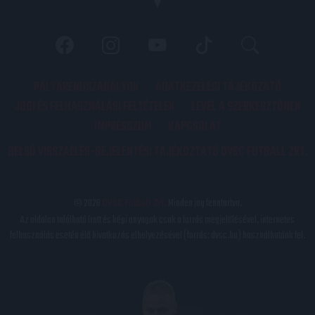
PÁLYARENDSZABÁLYOK
ADATKEZELÉSI TÁJÉKOZATÓ
JOGI ÉS FELHASZNÁLÁSI FELTÉTELEK
LEVÉL A SZERKESZTŐNEK
IMPRESSZUM
KAPCSOLAT
BELSŐ VISSZAÉLÉS-BEJELENTÉSI TÁJÉKOZTATÓ DVSC FUTBALL ZRT.
© 2026
DVSC Futball Zrt.
Minden jog fenntartva.
Az oldalon található írott és képi anyagok csak a forrás megjelölésével, internetes
felhasználás esetén élő hivatkozás elhelyezésével (forrás: dvsc.hu) használhatóak fel.