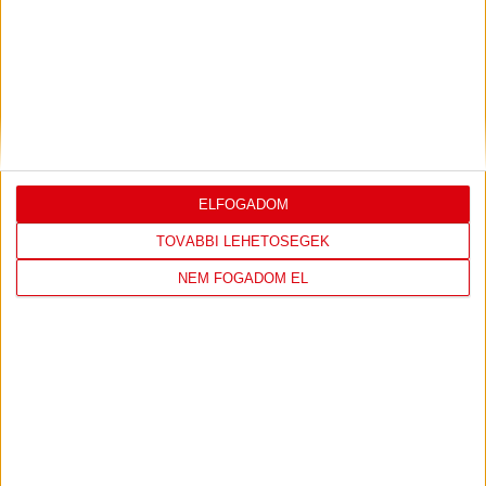
DÉNES VILMOS
MEGTISZTELTETÉS, HOGY
:
ILYEN SZURKOLÓK ELŐTT LÉPHETEK PÁLYÁRA
2026.07.31.
Bővebben →
PJUNYIK JEREVÁN-DVSC
TOVÁBBJUTÁS A
:
KONFERENCIA LIGÁBAN
ELFOGADOM
Bővebben →
TOVÁBBI LEHETŐSÉGEK
NEM FOGADOM EL
LEGUTÓBBI EREDMÉNY