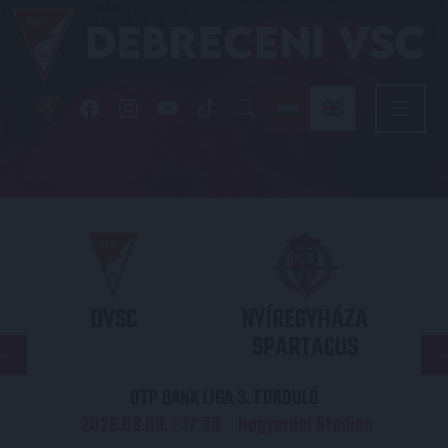
DVSC
NYÍREGYHÁZA
SPARTACUS
OTP BANK LIGA 3. FORDULÓ
2026.08.09. - 17
30
Nagyerdei Stadion
: