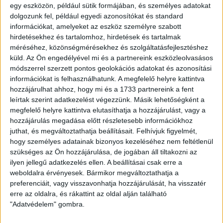
egy eszközön, például sütik formájában, és személyes adatokat
–
Véleményem szerint még néhány mérkőzést játszani kell a
dolgozunk fel, például egyedi azonosítókat és standard
csapatoknak ahhoz, hogy kialakuljon az erősorrend. A
információkat, amelyeket az eszköz személyre szabott
bajnokság kezdetekor sokan azt hangoztatták, hogy a DVSC
hirdetésekhez és tartalomhoz, hirdetések és tartalmak
és Vasas a feljutás két legnagyobb esélyese, de láthatjuk, a
méréséhez, közönségmérésekhez és szolgáltatásfejlesztéshez
küld.
Az Ön engedélyével mi és a partnereink eszközleolvasásos
másodosztályban mindenkivel számolni kell, nem lehet
módszerrel szerzett pontos geolokációs adatokat és azonosítási
senkit sem leírni. Ezt hétről hétre bizonyítja a Haladás, a
információkat is felhasználhatunk. A megfelelő helyre kattintva
Szolnok, a Gyirmót és az Ajka is, meglepetés érhet
hozzájárulhat ahhoz, hogy mi és a 1733 partnereink a fent
bennünket, ha valaki ellen nem koncentrálunk. Mivel a Vasas
leírtak szerint adatkezelést végezzünk. Másik lehetőségként a
az eddigi vezetőedzőjét, Bene Ferencet menesztette, a
megfelelő helyre kattintva elutasíthatja a hozzájárulást, vagy a
másodedző kollégája irányítani majd a csapatot a hétvégi
hozzájárulás megadása előtt részletesebb információkhoz
mérkőzésen
– tért a budapestiek elleni összecsapásra
juthat, és megváltoztathatja beállításait.
Felhívjuk figyelmét,
Kondás Elemér. –
Nem tudom, mennyire nyúl bele a
hogy személyes adatainak bizonyos kezeléséhez nem feltétlenül
csapatba, de két nap alatt nem lehet nagy változásokat
szükséges az Ön hozzájárulása, de jogában áll tiltakozni az
eszközölni. Készültünk a Vasas korábbi mérkőzéseiből,
ilyen jellegű adatkezelés ellen. A beállításai csak erre a
szerintem valami hasonlót játékra törekszenek majd, de
weboldalra érvényesek. Bármikor megváltoztathatja a
elsősorban magunkra kell koncentrálni.
preferenciáit, vagy visszavonhatja hozzájárulását, ha visszatér
erre az oldalra, és rákattint az oldal alján található
LEGUTÓBBI HÍREK
"Adatvédelem" gombra.