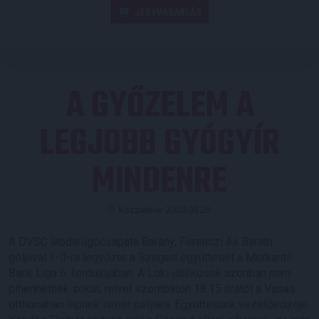
JEGYVÁSÁRLÁS
A GYŐZELEM A
LEGJOBB GYÓGYÍR
MINDENRE
Közzétéve: 2020.08.28.
A DVSC labdarúgócsapata Bárány, Ferenczi és Baráth
góljával 3-0-ra legyőzte a Szeged együttesét a Merkantil
Bank Liga 6. fordulójában. A Loki-játékosok azonban nem
pihenhetnek sokat, mivel szombaton 18.15 órától a Vasas
otthonában lépnek ismét pályára. Együttesünk vezetőedzője,