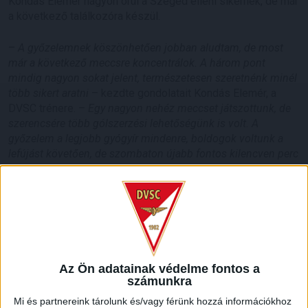
Kondás Elemér nagyon örül a Szeged elleni sikernek, de már
a következő találkozóra készül.
–
A győzelemnek köszönhetően jobban aludtam, de most
már a következő meccsre koncentrálok. A három pont
mindig nagyon sokat jelent, természetesen szeretnénk minél
több sikert aratni
– kezdte gondolatait Kondás Elemér, a
DVSC trénere. –
Egy nagyon nehéz meccset játszottunk, de
szerencsére több gólszerzési lehetőségünk is volt. A
győzelem a legjobb gyógyír mindenre, boldogok voltunk a
lefújást követően, de szombaton újabb fontos kilencven perc
vár ránk.
A DVSC a jobb gólkülönbségének köszönhetően vezeti a
tabellát, szombati ellenfelünk pedig a tizedik pozíciót
foglalja el. Kondás Elemér mindig maximális koncentrációt
Az Ön adatainak védelme fontos a
számunkra
vár a csapattól, és szerinte az eddigi eredmények még nem
mérvadóak.
Mi és partnereink tárolunk és/vagy férünk hozzá információkhoz