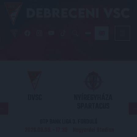
DVSC
NYÍREGYHÁZA
SPARTACUS
OTP BANK LIGA 3. FORDULÓ
2026.08.09. - 17
30
Nagyerdei Stadion
: