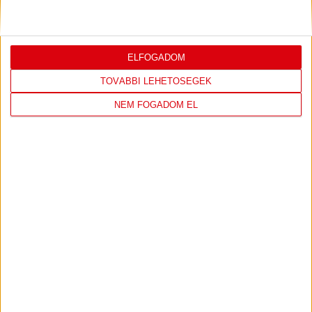
Bővebben →
ELFOGADOM
TOVÁBBI LEHETŐSÉGEK
LEGUTÓBBI EREDMÉNY
NEM FOGADOM EL
DVSC
FC
COPENHAGEN
0
-
3