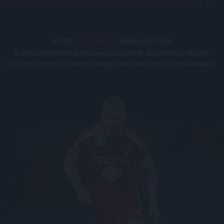
BELSŐ VISSZAÉLÉS-BEJELENTÉSI TÁJÉKOZTATÓ DVSC FUTBALL ZRT.
© 2026
DVSC Futball Zrt.
Minden jog fenntartva.
Az oldalon található írott és képi anyagok csak a forrás megjelölésével, internetes
felhasználás esetén élő hivatkozás elhelyezésével (forrás: dvsc.hu) használhatóak fel.