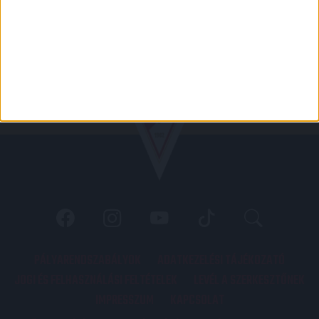
PÁLYARENDSZABÁLYOK
ADATKEZELÉSI TÁJÉKOZATÓ
JOGI ÉS FELHASZNÁLÁSI FELTÉTELEK
LEVÉL A SZERKESZTŐNEK
IMPRESSZUM
KAPCSOLAT