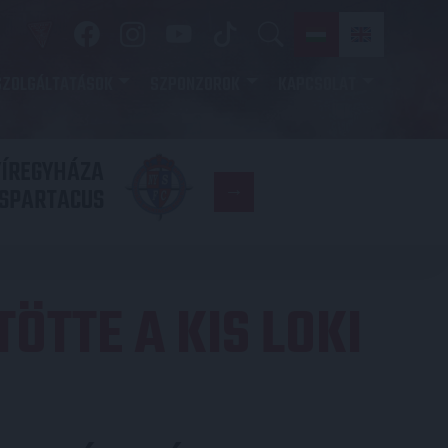
SZOLGÁLTATÁSOK
SZPONZOROK
KAPCSOLAT
YÍREGYHÁZA
FC
SPARTACUS
COPENHAGE
ÖTTE A KIS LOKI