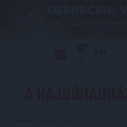
HÍREK
CSAPATOK
MÉRKŐZÉSEK
DVSC
A HAJDÚHADHÁZ 
Megyei I. osztály, 5. forduló