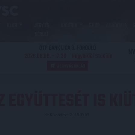
KLUB
JEGY ÉS
GALÉRIA
SHOP
AKADÉMIA
BÉRLET
OTP BANK LIGA 3. FORDULÓ
N
2026.08.09. - 17
30
Nagyerdei Stadion
:
JEGYVÁSÁRLÁS
EGYÜTTESÉT IS KIÜT
Közzétéve: 2018.09.09.