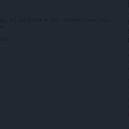
ou, 46.), Kuti (Molnár M., 57.) – Damásdi, Csősz, Tüzes
ny
haizer