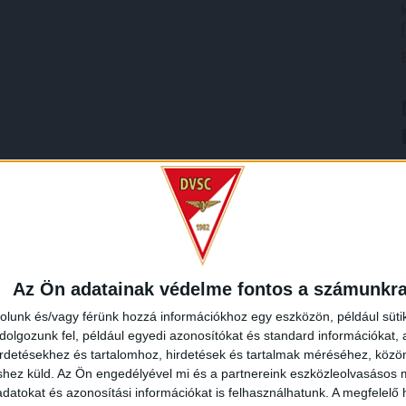
Az Ön adatainak védelme fontos a számunkr
rolunk és/vagy férünk hozzá információkhoz egy eszközön, például süti
olgozunk fel, például egyedi azonosítókat és standard információkat,
irdetésekhez és tartalomhoz, hirdetések és tartalmak méréséhez, kö
shez küld.
Az Ön engedélyével mi és a partnereink eszközleolvasásos m
datokat és azonosítási információkat is felhasználhatunk. A megfelelő h