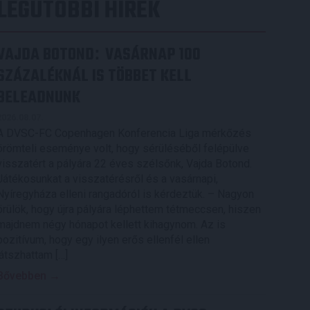
LEGUTÓBBI HÍREK
VAJDA BOTOND
VASÁRNAP 100
:
SZÁZALÉKNÁL IS TÖBBET KELL
BELEADNUNK
2026.08.07.
A DVSC-FC Copenhagen Konferencia Liga mérkőzés
örömteli eseménye volt, hogy sérüléséből felépülve
visszatért a pályára 22 éves szélsőnk, Vajda Botond.
Játékosunkat a visszatérésről és a vasárnapi,
Nyíregyháza elleni rangadóról is kérdeztük. – Nagyon
örülök, hogy újra pályára léphettem tétmeccsen, hiszen
majdnem négy hónapot kellett kihagynom. Az is
pozitívum, hogy egy ilyen erős ellenfél ellen
játszhattam […]
Bővebben →