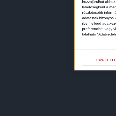
hozzájárulhat ahhoz,
lehetőségként a megf
részletesebb informác
adatainak bizonyos k
ilyen jellegű adatke
preferenciáit, vagy v
található "Adatvéde
TOVÁBBI LEH