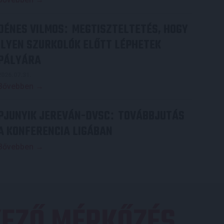
DÉNES VILMOS
MEGTISZTELTETÉS, HOGY
:
ILYEN SZURKOLÓK ELŐTT LÉPHETEK
PÁLYÁRA
2026.07.31.
Bővebben →
PJUNYIK JEREVÁN-DVSC
TOVÁBBJUTÁS
:
A KONFERENCIA LIGÁBAN
Bővebben →
EZŐ MÉRKŐZÉS