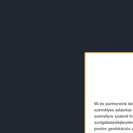
Mi és partnereink tá
személyes adatokat d
személyre szabott h
szolgáltatásfejleszté
pontos geolokációs a