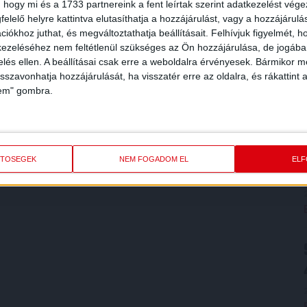
 hogy mi és a 1733 partnereink a fent leírtak szerint adatkezelést vég
elelő helyre kattintva elutasíthatja a hozzájárulást, vagy a hozzájárul
iókhoz juthat, és megváltoztathatja beállításait.
Felhívjuk figyelmét, 
ezeléséhez nem feltétlenül szükséges az Ön hozzájárulása, de jogában 
zelés ellen. A beállításai csak erre a weboldalra érvényesek. Bármikor m
isszavonhatja hozzájárulását, ha visszatér erre az oldalra, és rákattint a
lem" gombra.
ETŐSÉGEK
NEM FOGADOM EL
EL