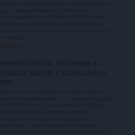
fogadta a Loki csütörtökön este az UEFA Konferencia
Liga 3. selejtezőkörének első mérkőzésén. A
kezdőcsapatban ott volt többek között Szécsi Márk,
Batik Bence és a DVSC-ben most debütáló Dénes
Vilmos is. A találkozót a hőség dacára mindkét gárda
viszonylag […]
Bővebben →
RENDKÍVÜLI HŐSÉG
TÖBB MÓDON IS
:
IGYEKSZIK SEGÍTENI A SZURKOLÓKAT A
DVSC
Nagy meccs vár csütörtökön 19 órától a Lokira és a
szurkolóira, csapatunk a dán FC Copenhagent fogadja
az UEFA Konferencia Liga selejtezőjében. Klubunk a
rendkívüli időjárási körülmények miatt több
intézkedésről is döntött a mai mérkőzésre
vonatkozóan. A stadion 6 pontján vízosztással
igyekszünk segíteni a szurkolók hidratációját, ehhez