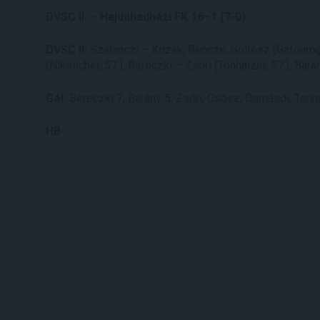
DVSC II. – Hajdúhadházi FK 16–1 (7-0)
DVSC II:
Szalánczi – Kozák, Bencze, Soltész (Gafourogl
(Nikitscher, 57.), Bereczki – Zsóri (Tonhaizer, 57.), Bárá
Gól:
Bereczki 7, Bárány 5, Zsóri, Csősz, Damásdi, Ton
HB