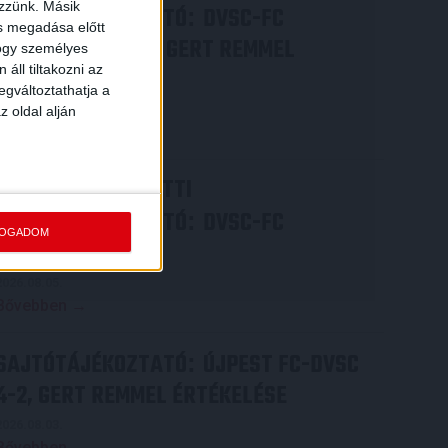
ezzünk. Másik
SAJTÓTÁJÉKOZTATÓ
DVSC-FC
:
ás megadása előtt
COPENHAGEN 0-3, GERT REMMEL
hogy személyes
áll tiltakozni az
ÉRTÉKELÉSE
egváltoztathatja a
2026.08.07.
z oldal alján
Bővebben →
VIDEÓ! MECCS ELŐTTI
SAJTÓTÁJÉKOZTATÓ
DVSC-FC
:
FOGADOM
COPENHAGEN
2026.08.05.
Bővebben →
SAJTÓTÁJÉKOZTATÓ
ÚJPEST FC-DVSC
:
4-2, GERT REMMEL ÉRTÉKELÉSE
2026.08.03.
Bővebben →