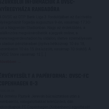
SZURKOLÓI INFORMÁCIÓK A DVSC-
NYÍREGYHÁZA RANGADÓRA
A DVSC az OTP Bank Liga 3. fordulójában az ősi rivális
Nyíregyházát fogadja augusztus 9-én, vasárnap 17.30-
kor a Nagyerdei Stadionban. Nagy az érdeklődés, a
találkozóra megvásárolhatók a jegyek online, a
www.nagyerdeistadion.hu oldalon, illetve személyesen
a stadion pénztáraiban (nyitva hétköznap 10 és 18,
szombaton 10 és 15 óra között, vasárnap 10 órától). A
DVSC Store vasárnap 12 […]
Bővebben →
ÉRVÉNYESÜLT A PAPÍRFORMA
DVSC-FC
:
COPENHAGEN 0-3
2026.08.06.
Az örmény Pjunyik Jereván búcsúztatása után a
bombaerős, válogatottakkal teletűzdelt, dán
rekordbajnok FC Copenhagen (Köbenhavn) együttesét