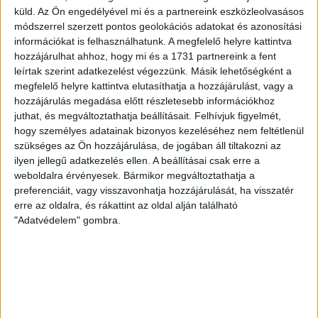
NYIT A DVSC STORE!
küld.
Az Ön engedélyével mi és a partnereink eszközleolvasásos
2026.08.05.
módszerrel szerzett pontos geolokációs adatokat és azonosítási
Ízléses, korszerű külsővel és belsővel, megújult kínálattal
információkat is felhasználhatunk. A megfelelő helyre kattintva
vár mindenkit a DVSC felújítás után csütörtökön 16 órakor
hozzájárulhat ahhoz, hogy mi és a 1731 partnereink a fent
leírtak szerint adatkezelést végezzünk. Másik lehetőségként a
újra nyitó ajándékboltja, a DVSC Store. Érdemes ellátogatni
megfelelő helyre kattintva elutasíthatja a hozzájárulást, vagy a
az üzletbe, amely pénteken 10 és 18 óra, szombaton 10 és
hozzájárulás megadása előtt részletesebb információkhoz
15 óra között, vasárnap pedig 12 órától várja a szurkolókat.
juthat, és megváltoztathatja beállításait.
Felhívjuk figyelmét,
Hajrá, Loki!
hogy személyes adatainak bizonyos kezeléséhez nem feltétlenül
Bővebben →
szükséges az Ön hozzájárulása, de jogában áll tiltakozni az
ilyen jellegű adatkezelés ellen. A beállításai csak erre a
weboldalra érvényesek. Bármikor megváltoztathatja a
DVSC-COPENHAGEN
ELINDULT
:
preferenciáit, vagy visszavonhatja hozzájárulását, ha visszatér
JEGYÉRTÉKESÍTÉS, MINDEN TUDNIVALÓ ITT!
erre az oldalra, és rákattint az oldal alján található
"Adatvédelem" gombra.
2026.08.04.
Az örmény Pjunyik Jereván elleni továbbjutás után a DVSC
folytatja útját az UEFA Konferencia Liga selejtezőjében, a
harmadik kör első mérkőzése a dán FC Copenhagen ellen
augusztus 6-án, csütörtökön 19 órától lesz a Nagyerdei
Stadionban. A belépők immár elérhetők online, a