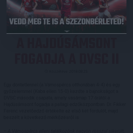
JEGYVÁSÁRLÁS
A HAJDÚSÁMSONT
FOGADJA A DVSC II
Közzétéve: 2018.08.23.
Egy döntetlennel (a Vámospércs otthonában 4-4) és egy
győzelemmel (Kaba ellen 15-0) kezdte a bajnokságot a
DVSC második csapata, amely vasárnap 17 órától a
Hajdúsámsont fogadja a pallagi edzőközpontban. Dr. Fikker
Ferenc vezetőedző értékelte az első két fordulót, majd
beszélt a következő mérkőzésről is.
–
A Vámospércs elleni találkozónk nagyon rosszul sikerült,