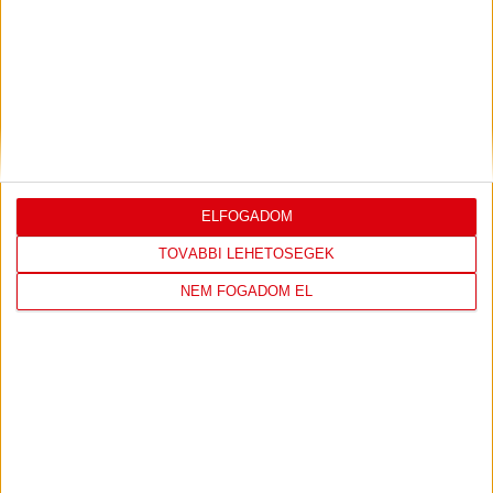
ÚJPEST FC
DVSC
4
-
2
ELFOGADOM
TOVÁBBI LEHETŐSÉGEK
NEM FOGADOM EL
2026-08-02
OTP BANK LIGA 2.
MECCS
15:30
FORDULÓ
RÉSZLETEI
TOVÁBBI EREDMÉNYEK