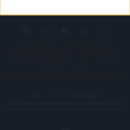
PÁLYARENDSZABÁLYOK
ADATKEZELÉSI TÁJÉKOZATÓ
JOGI ÉS FELHASZNÁLÁSI FELTÉTELEK
LEVÉL A SZERKESZTŐNEK
IMPRESSZUM
KAPCSOLAT
BELSŐ VISSZAÉLÉS-BEJELENTÉSI TÁJÉKOZTATÓ DVSC FUTBALL ZRT.
© 2026
DVSC Futball Zrt.
Minden jog fenntartva.
Az oldalon található írott és képi anyagok csak a forrás megjelölésével, internetes
felhasználás esetén élő hivatkozás elhelyezésével (forrás: dvsc.hu) használhatóak fel.