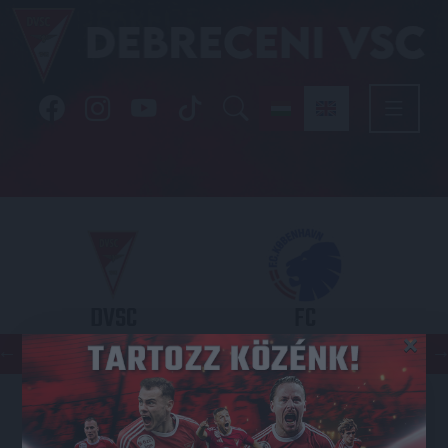
DVSC
FC
×
COPENHAGEN
KONFERENCIA LIGA 3. SELEJTEZŐFDORDULÓ
2026.08.06. - 19
00
Nagyerdei Stadion
: