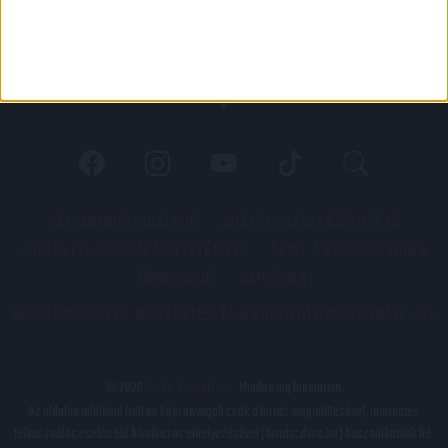
PÁLYARENDSZABÁLYOK
ADATKEZELÉSI TÁJÉKOZATÓ
JOGI ÉS FELHASZNÁLÁSI FELTÉTELEK
LEVÉL A SZERKESZTŐNEK
IMPRESSZUM
KAPCSOLAT
BELSŐ VISSZAÉLÉS-BEJELENTÉSI TÁJÉKOZTATÓ DVSC FUTBALL ZRT.
© 2026
DVSC Futball Zrt.
Minden jog fenntartva.
Az oldalon található írott és képi anyagok csak a forrás megjelölésével, internetes
felhasználás esetén élő hivatkozás elhelyezésével (forrás: dvsc.hu) használhatóak fel.