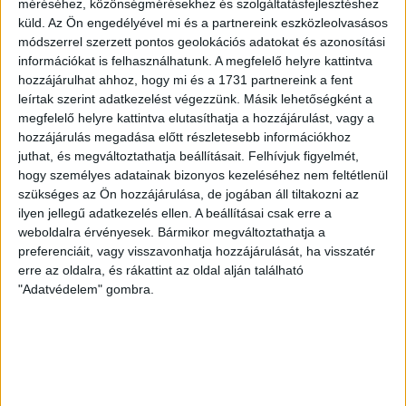
méréséhez, közönségmérésekhez és szolgáltatásfejlesztéshez
MEGÚJULT AZ AJÁNDÉKBOLT, CSÜTÖRTÖKÖN
küld.
Az Ön engedélyével mi és a partnereink eszközleolvasásos
módszerrel szerzett pontos geolokációs adatokat és azonosítási
NYIT A DVSC STORE!
információkat is felhasználhatunk. A megfelelő helyre kattintva
hozzájárulhat ahhoz, hogy mi és a 1731 partnereink a fent
2026.08.05.
leírtak szerint adatkezelést végezzünk. Másik lehetőségként a
Ízléses, korszerű külsővel és belsővel, megújult kínálattal
megfelelő helyre kattintva elutasíthatja a hozzájárulást, vagy a
vár mindenkit a DVSC felújítás után csütörtökön 16 órakor
hozzájárulás megadása előtt részletesebb információkhoz
újra nyitó ajándékboltja, a DVSC Store. Érdemes ellátogatni
juthat, és megváltoztathatja beállításait.
Felhívjuk figyelmét,
az üzletbe, amely pénteken 10 és 18 óra, szombaton 10 és
hogy személyes adatainak bizonyos kezeléséhez nem feltétlenül
15 óra között, vasárnap pedig 12 órától várja a szurkolókat.
szükséges az Ön hozzájárulása, de jogában áll tiltakozni az
Hajrá, Loki!
ilyen jellegű adatkezelés ellen. A beállításai csak erre a
Bővebben →
weboldalra érvényesek. Bármikor megváltoztathatja a
preferenciáit, vagy visszavonhatja hozzájárulását, ha visszatér
erre az oldalra, és rákattint az oldal alján található
DVSC-COPENHAGEN
ELINDULT
:
"Adatvédelem" gombra.
JEGYÉRTÉKESÍTÉS, MINDEN TUDNIVALÓ ITT!
2026.08.04.
Az örmény Pjunyik Jereván elleni továbbjutás után a DVSC
folytatja útját az UEFA Konferencia Liga selejtezőjében, a
harmadik kör első mérkőzése a dán FC Copenhagen ellen