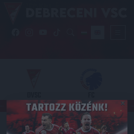
DVSC
FC
×
COPENHAGEN
KONFERENCIA LIGA 3. SELEJTEZŐFDORDULÓ
2026.08.06. - 19
00
Nagyerdei Stadion
: