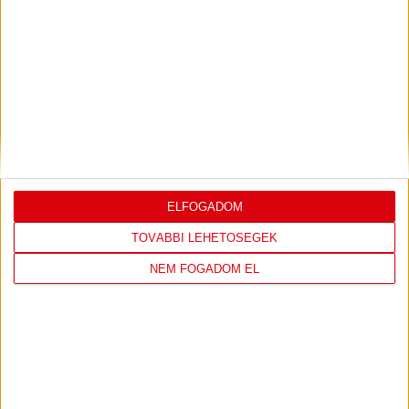
LEGUTÓBBI EREDMÉNY
ÚJPEST FC
DVSC
ELFOGADOM
4
-
2
TOVÁBBI LEHETŐSÉGEK
NEM FOGADOM EL
2026-08-02
OTP BANK LIGA 2.
MECCS
15:30
FORDULÓ
RÉSZLETEI
TOVÁBBI EREDMÉNYEK