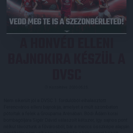
JEGYVÁSÁRLÁS
A HONVÉD ELLENI
BAJNOKIRA KÉSZÜL A
DVSC
Közzétéve: 2020.05.25.
Nem sikerült jól a DVSC 1. fordulóból elhalasztott
Ferencváros elleni bajnokija, amelyet a múlt szombaton
pótoltak a felek a Groupama Arénában. Bódi Ádám korai
bombagóljára Sigér Dávid válaszolt kétszer, így sajnos pont
nélkül távoztunk a fővárosból, bár a meccs összképe alapján