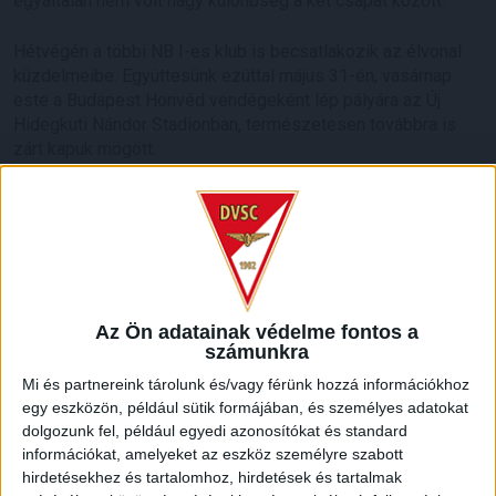
egyáltalán nem volt nagy különbség a két csapat között.
Hétvégén a többi NB I-es klub is becsatlakozik az élvonal
küzdelmeibe. Együttesünk ezúttal május 31-én, vasárnap
este a Budapest Honvéd vendégeként lép pályára az Új
Hidegkuti Nándor Stadionban, természetesen továbbra is
zárt kapuk mögött.
A kispestiek is játszottak egy tétmeccset a múlt héten,
mégpedig hozzánk hasonlóan szombaton, amikor a Magyar
Kupa elődöntőjének első mérkőzésén az MTK Budapesttel
csaptak össze. A Honvéd kispadjára kinevezett Pisont
István gól nélküli döntetlennel debütált vezetőedzőként.
Az Ön adatainak védelme fontos a
Vasárnap 18.55-től tehát rendkívül fontos találkozó előtt áll a
számunkra
Loki, amely egy Kispest elleni esetleges győzelemmel egy
Mi és partnereink tárolunk és/vagy férünk hozzá információkhoz
pontra megközelítené aktuális ellenfelét a tabellán.
egy eszközön, például sütik formájában, és személyes adatokat
dolgozunk fel, például egyedi azonosítókat és standard
LEGUTÓBBI HÍREK
információkat, amelyeket az eszköz személyre szabott
hirdetésekhez és tartalomhoz, hirdetések és tartalmak