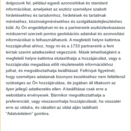
A szombaton 17 órakor kezdődő mérkőzésre elővételben
dolgozunk fel, például egyedi azonosítókat és standard
olcsóbban megvásárolhatók a jegyek
online
, valamint a
információkat, amelyeket az eszköz személyre szabott
Nagyerdei Stadionban található DVSC Ajándékboltban.
hirdetésekhez és tartalomhoz, hirdetések és tartalmak
méréséhez, közönségmérésekhez és szolgáltatásfejlesztéshez
Szeretettel várjuk szurkolóinkat az év utolsó hazai
küld.
Az Ön engedélyével mi és a partnereink eszközleolvasásos
bajnokijára!
módszerrel szerzett pontos geolokációs adatokat és azonosítási
információkat is felhasználhatunk. A megfelelő helyre kattintva
hozzájárulhat ahhoz, hogy mi és a 1733 partnereink a fent
HB
leírtak szerint adatkezelést végezzünk. Másik lehetőségként a
megfelelő helyre kattintva elutasíthatja a hozzájárulást, vagy a
LEGUTÓBBI HÍREK
hozzájárulás megadása előtt részletesebb információkhoz
juthat, és megváltoztathatja beállításait.
Felhívjuk figyelmét,
hogy személyes adatainak bizonyos kezeléséhez nem feltétlenül
70 ÉVES LETT KEREKES GYÖRGY, A VALAHA
szükséges az Ön hozzájárulása, de jogában áll tiltakozni az
ilyen jellegű adatkezelés ellen. A beállításai csak erre a
VOLT EGYIK LEGJOBB DEBRECENI CSATÁR
weboldalra érvényesek. Bármikor megváltoztathatja a
2026.08.08.
preferenciáit, vagy visszavonhatja hozzájárulását, ha visszatér
Ma ünnepli 70. születésnapját Kerekes György. A debreceni
erre az oldalra, és rákattint az oldal alján található
születésű támadó a debreceni Titászban, majd a DMTE-ben
"Adatvédelem" gombra.
kezdte, később játszott Pécsen, az Újpestben, az FTC-ben
és a Videotonban is, ám pályafutása csúcspontját