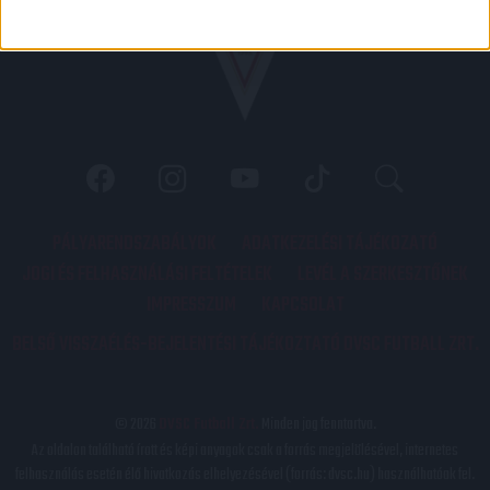
PÁLYARENDSZABÁLYOK
ADATKEZELÉSI TÁJÉKOZATÓ
JOGI ÉS FELHASZNÁLÁSI FELTÉTELEK
LEVÉL A SZERKESZTŐNEK
IMPRESSZUM
KAPCSOLAT
BELSŐ VISSZAÉLÉS-BEJELENTÉSI TÁJÉKOZTATÓ DVSC FUTBALL ZRT.
© 2026
DVSC Futball Zrt.
Minden jog fenntartva.
Az oldalon található írott és képi anyagok csak a forrás megjelölésével, internetes
felhasználás esetén élő hivatkozás elhelyezésével (forrás: dvsc.hu) használhatóak fel.