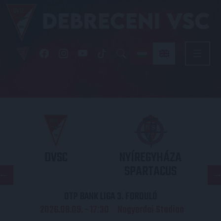
DVSC
NYÍREGYHÁZA
SPARTACUS
OTP BANK LIGA 3. FORDULÓ
2026.08.09. - 17
30
Nagyerdei Stadion
: