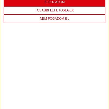
LEGUTÓBBI EREDMÉNY
ELFOGADOM
TOVÁBBI LEHETŐSÉGEK
NEM FOGADOM EL
DVSC
FC
COPENHAGEN
0
-
3
2026-08-
KONFERENCIA LIGA 3.
MECCS
06 19:00
SELEJTEZŐFDORDULÓ
RÉSZLETEI
TOVÁBBI EREDMÉNYEK