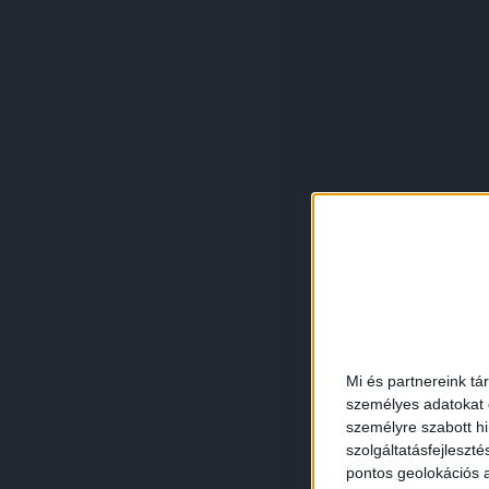
Mi és partnereink tá
személyes adatokat d
személyre szabott h
szolgáltatásfejleszté
pontos geolokációs a