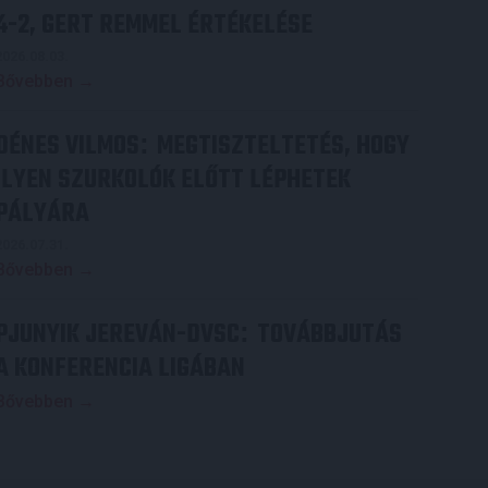
4-2, GERT REMMEL ÉRTÉKELÉSE
2026.08.03.
Bővebben →
DÉNES VILMOS
MEGTISZTELTETÉS, HOGY
:
ILYEN SZURKOLÓK ELŐTT LÉPHETEK
PÁLYÁRA
2026.07.31.
Bővebben →
PJUNYIK JEREVÁN-DVSC
TOVÁBBJUTÁS
:
A KONFERENCIA LIGÁBAN
Bővebben →