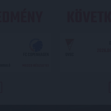
REDMÉNY
KÖVETK
O
2026.08
FC COPENHAGEN
DVSC
DORDULÓ
MECCS RÉSZLETEI