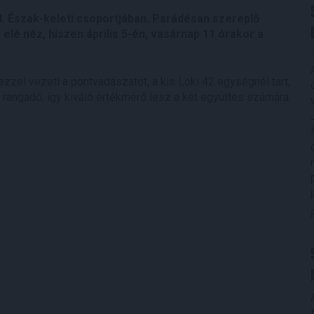
II. Észak-keleti csoportjában. Parádésan szereplő
elé néz, hiszen április 5-én, vasárnap 11 órakor a
zzel vezeti a pontvadászatot, a kis Loki 42 egységnél tart,
rangadó, így kiváló értékmérő lesz a két együttes számára.