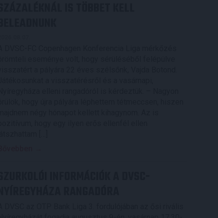
SZÁZALÉKNÁL IS TÖBBET KELL
BELEADNUNK
2026.08.07.
A DVSC-FC Copenhagen Konferencia Liga mérkőzés
örömteli eseménye volt, hogy sérüléséből felépülve
visszatért a pályára 22 éves szélsőnk, Vajda Botond.
Játékosunkat a visszatérésről és a vasárnapi,
Nyíregyháza elleni rangadóról is kérdeztük. – Nagyon
örülök, hogy újra pályára léphettem tétmeccsen, hiszen
majdnem négy hónapot kellett kihagynom. Az is
pozitívum, hogy egy ilyen erős ellenfél ellen
játszhattam […]
Bővebben →
SZURKOLÓI INFORMÁCIÓK A DVSC-
NYÍREGYHÁZA RANGADÓRA
A DVSC az OTP Bank Liga 3. fordulójában az ősi rivális
Nyíregyházát fogadja augusztus 9-én, vasárnap 17.30-