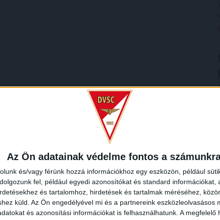
Az Ön adatainak védelme fontos a számunkr
rolunk és/vagy férünk hozzá információkhoz egy eszközön, például süti
olgozunk fel, például egyedi azonosítókat és standard információkat,
irdetésekhez és tartalomhoz, hirdetések és tartalmak méréséhez, kö
shez küld.
Az Ön engedélyével mi és a partnereink eszközleolvasásos m
datokat és azonosítási információkat is felhasználhatunk. A megfelelő h