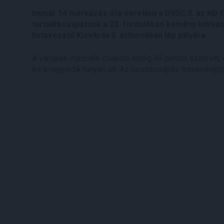
Immár 14 mérkőzés óta veretlen a DVSC II. az NB I
tartalékcsapatunk a 23. fordulóban kemény kihívás 
listavezető Kisvárda II. otthonában lép pályára.
A várdaiak második csapata eddig 49 pontot szerzett, e
és a negyedik helyen áll. Az összecsapás mindenképp 