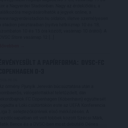
kor a Nagyerdei Stadionban. Nagy az érdeklődés, a
találkozóra megvásárolhatók a jegyek online, a
www.nagyerdeistadion.hu oldalon, illetve személyesen
a stadion pénztáraiban (nyitva hétköznap 10 és 18,
szombaton 10 és 15 óra között, vasárnap 10 órától). A
DVSC Store vasárnap 12 […]
Bővebben →
ÉRVÉNYESÜLT A PAPÍRFORMA
DVSC-FC
:
COPENHAGEN 0-3
2026.08.06.
Az örmény Pjunyik Jereván búcsúztatása után a
bombaerős, válogatottakkal teletűzdelt, dán
rekordbajnok FC Copenhagen (Köbenhavn) együttesét
fogadta a Loki csütörtökön este az UEFA Konferencia
Liga 3. selejtezőkörének első mérkőzésén. A
kezdőcsapatban ott volt többek között Szécsi Márk,
Batik Bence és a DVSC-ben most debütáló Dénes