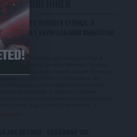
LEGUTÓBBI HÍREK
70 ÉVES LETT KEREKES GYÖRGY, A
VALAHA VOLT EGYIK LEGJOBB DEBRECENI
CSATÁR
2026.08.08.
Ma ünnepli 70. születésnapját Kerekes György. A
debreceni születésű támadó a debreceni Titászban,
majd a DMTE-ben kezdte, később játszott Pécsen, az
Újpestben, az FTC-ben és a Videotonban is, ám
pályafutása csúcspontját egyértelműen a Lokiban
töltött évek jelentették. A népszerű Gurigának
hihetetlen érzéke volt a játékhoz és a gólszerzéshez,
amit jól mutat, hogy a DMVSC-ben eltöltött […]
Bővebben →
VAJDA BOTOND
VASÁRNAP 100
: