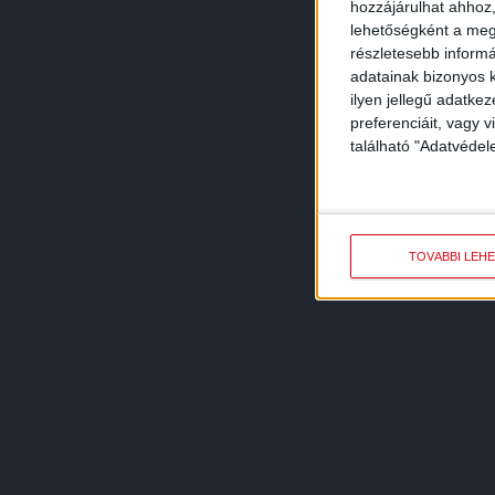
hozzájárulhat ahhoz,
lehetőségként a megf
részletesebb informác
adatainak bizonyos k
ilyen jellegű adatke
preferenciáit, vagy v
található "Adatvéde
TOVÁBBI LEH