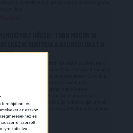
Vilmos is. A találkozót a hőség dacára mindkét gárda
viszonylag […]
Bővebben →
RENDKÍVÜLI HŐSÉG
TÖBB MÓDON IS
:
IGYEKSZIK SEGÍTENI A SZURKOLÓKAT A
DVSC
Nagy meccs vár csütörtökön 19 órától a Lokira és a
szurkolóira, csapatunk a dán FC Copenhagent fogadja
az UEFA Konferencia Liga selejtezőjében. Klubunk a
rendkívüli időjárási körülmények miatt több
intézkedésről is döntött a mai mérkőzésre
a
vonatkozóan. A stadion 6 pontján vízosztással
igyekszünk segíteni a szurkolók hidratációját, ehhez
k formájában, és
kapcsolódóan az is fontos, hogy 0,5 liter űrtartalomig
 amelyeket az eszköz
[…]
zönségmérésekhez és
ódszerrel szerzett
Bővebben →
elyre kattintva