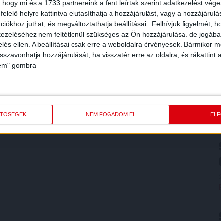
 hogy mi és a 1733 partnereink a fent leírtak szerint adatkezelést vég
elelő helyre kattintva elutasíthatja a hozzájárulást, vagy a hozzájárul
iókhoz juthat, és megváltoztathatja beállításait.
Felhívjuk figyelmét, 
ezeléséhez nem feltétlenül szükséges az Ön hozzájárulása, de jogában 
zelés ellen. A beállításai csak erre a weboldalra érvényesek. Bármikor m
isszavonhatja hozzájárulását, ha visszatér erre az oldalra, és rákattint a
lem" gombra.
ETŐSÉGEK
NEM FOGADOM EL
EL