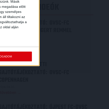
ezzünk. Másik
LEGÚJABB VIDEÓK
ás megadása előtt
hogy személyes
áll tiltakozni az
SAJTÓTÁJÉKOZTATÓ
DVSC-FC
:
egváltoztathatja a
z oldal alján
COPENHAGEN 0-3, GERT REMMEL
ÉRTÉKELÉSE
2026.08.07.
Bővebben →
FOGADOM
VIDEÓ! MECCS ELŐTTI
SAJTÓTÁJÉKOZTATÓ
DVSC-FC
:
COPENHAGEN
2026.08.05.
Bővebben →
SAJTÓTÁJÉKOZTATÓ
ÚJPEST FC-DVSC
: