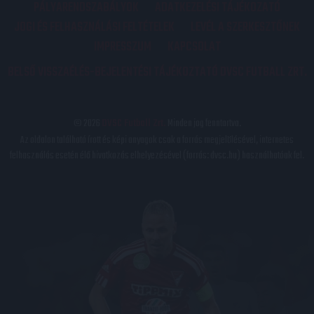
PÁLYARENDSZABÁLYOK
ADATKEZELÉSI TÁJÉKOZATÓ
JOGI ÉS FELHASZNÁLÁSI FELTÉTELEK
LEVÉL A SZERKESZTŐNEK
IMPRESSZUM
KAPCSOLAT
BELSŐ VISSZAÉLÉS-BEJELENTÉSI TÁJÉKOZTATÓ DVSC FUTBALL ZRT.
© 2026
DVSC Futball Zrt.
Minden jog fenntartva.
Az oldalon található írott és képi anyagok csak a forrás megjelölésével, internetes
felhasználás esetén élő hivatkozás elhelyezésével (forrás: dvsc.hu) használhatóak fel.