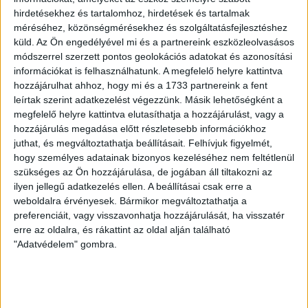
hirdetésekhez és tartalomhoz, hirdetések és tartalmak
LEGUTÓBBI HÍREK
méréséhez, közönségmérésekhez és szolgáltatásfejlesztéshez
küld.
Az Ön engedélyével mi és a partnereink eszközleolvasásos
módszerrel szerzett pontos geolokációs adatokat és azonosítási
információkat is felhasználhatunk. A megfelelő helyre kattintva
VAJDA BOTOND
VASÁRNAP 100
:
hozzájárulhat ahhoz, hogy mi és a 1733 partnereink a fent
SZÁZALÉKNÁL IS TÖBBET KELL BELEADNUNK
leírtak szerint adatkezelést végezzünk. Másik lehetőségként a
megfelelő helyre kattintva elutasíthatja a hozzájárulást, vagy a
2026.08.07.
hozzájárulás megadása előtt részletesebb információkhoz
A DVSC-FC Copenhagen Konferencia Liga mérkőzés
juthat, és megváltoztathatja beállításait.
Felhívjuk figyelmét,
örömteli eseménye volt, hogy sérüléséből felépülve
hogy személyes adatainak bizonyos kezeléséhez nem feltétlenül
visszatért a pályára 22 éves szélsőnk, Vajda Botond.
szükséges az Ön hozzájárulása, de jogában áll tiltakozni az
Játékosunkat a visszatérésről és a vasárnapi, Nyíregyháza
ilyen jellegű adatkezelés ellen. A beállításai csak erre a
elleni rangadóról is kérdeztük. – Nagyon örülök, hogy újra
weboldalra érvényesek. Bármikor megváltoztathatja a
pályára léphettem tétmeccsen, hiszen majdnem négy
preferenciáit, vagy visszavonhatja hozzájárulását, ha visszatér
hónapot kellett kihagynom. Az is pozitívum, hogy egy ilyen
erre az oldalra, és rákattint az oldal alján található
erős ellenfél ellen játszhattam […]
"Adatvédelem" gombra.
Bővebben →
SZURKOLÓI INFORMÁCIÓK A DVSC-