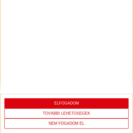
PJUNYIK JEREVÁN-DVSC
TOVÁBBJUTÁS A
:
KONFERENCIA LIGÁBAN
Bővebben →
LEGUTÓBBI EREDMÉNY
ELFOGADOM
TOVÁBBI LEHETŐSÉGEK
DVSC
FC
NEM FOGADOM EL