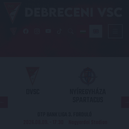
DVSC
NYÍREGYHÁZA
SPARTACUS
OTP BANK LIGA 3. FORDULÓ
2026.08.09. - 17
30
Nagyerdei Stadion
: