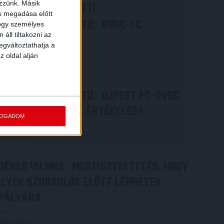
ezzünk. Másik
VIDEÓ! MECCS ELŐTTI
ás megadása előtt
SAJTÓTÁJÉKOZTATÓ
DVSC-FC
:
hogy személyes
áll tiltakozni az
COPENHAGEN
egváltoztathatja a
2026.08.05.
z oldal alján
Bővebben →
SAJTÓTÁJÉKOZTATÓ
ÚJPEST FC-DVSC
:
4-2, GERT REMMEL ÉRTÉKELÉSE
FOGADOM
2026.08.03.
Bővebben →
DÉNES VILMOS
MEGTISZTELTETÉS, HOGY
:
ILYEN SZURKOLÓK ELŐTT LÉPHETEK
PÁLYÁRA
2026.07.31.
Bővebben →