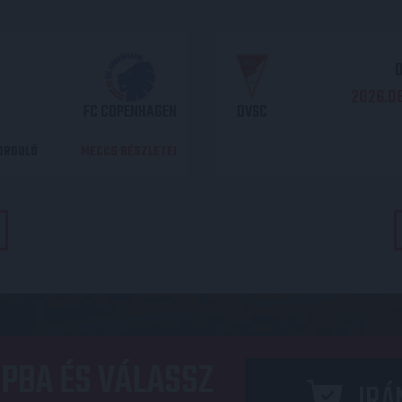
O
2026.08
FC COPENHAGEN
DVSC
DORDULÓ
MECCS RÉSZLETEI
PBA ÉS VÁLASSZ
IRÁ