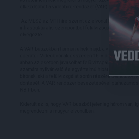
elkezdődhet a videobíró-rendszer (VAR) alkalmazása
Az MLSZ az MTI híre szerint az élvonal következő idén
infrastrukturális szempontból felülvizsgálta, és a sz
elvégezte.
A VAR-buszokban hárman ülnek majd, a videobíró, a vi
operátor. Videobírónak összesen 16, videobíró-asszisz
abban az esetben javasolhat felülvizsgálatot a mérkő
számára nyilvánvaló és egyértelmű hibát mutatnak. Ezt
bírónak, aki a felülvizsgálat során részére bemutatott 
döntését. A VAR-rendszer bevezetésével párhuzamosa
NB I-ben.
Kiderült az is, hogy VAR-buszból jelenleg három van, 
megrendezni a magyar élvonalban.