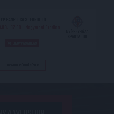
TP BANK LIGA 3. FORDULÓ
.09. - 17
30
Nagyerdei Stadion
:
NYÍREGYHÁZA
SPARTACUS
JEGYVÁSÁRLÁS
TOVÁBBI MÉRKŐZÉSEK
NY A WEBSHOP