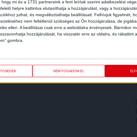
 hogy mi és a 1731 partnereink a fent leírtak szerint adatkezelést vég
elelő helyre kattintva elutasíthatja a hozzájárulást, vagy a hozzájárul
iókhoz juthat, és megváltoztathatja beállításait.
Felhívjuk figyelmét, 
ezeléséhez nem feltétlenül szükséges az Ön hozzájárulása, de jogában 
zelés ellen. A beállításai csak erre a weboldalra érvényesek. Bármikor m
isszavonhatja hozzájárulását, ha visszatér erre az oldalra, és rákattint a
lem" gombra.
ETŐSÉGEK
NEM FOGADOM EL
EL