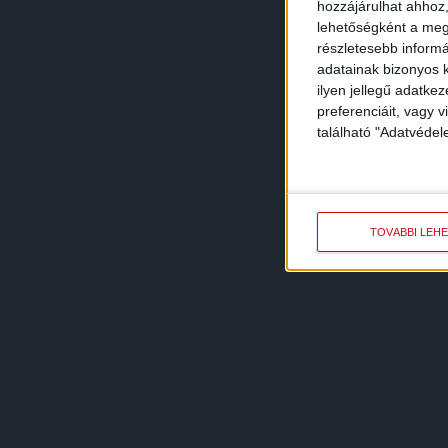
hozzájárulhat ahhoz,
lehetőségként a megf
részletesebb informác
adatainak bizonyos k
ilyen jellegű adatke
preferenciáit, vagy v
található "Adatvéde
TOVÁBBI LEH