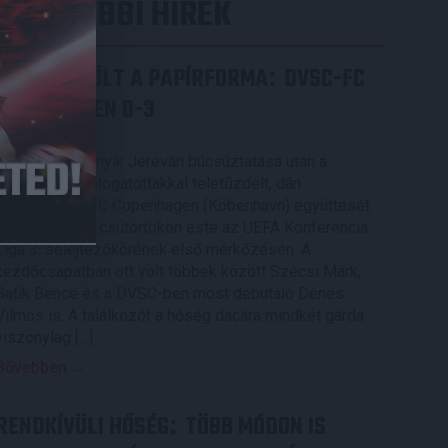
LEGUTÓBBI HÍREK
ÉRVÉNYESÜLT A PAPÍRFORMA
DVSC-FC
:
COPENHAGEN 0-3
2026.08.06.
Az örmény Pjunyik Jereván búcsúztatása után a
bombaerős, válogatottakkal teletűzdelt, dán
rekordbajnok FC Copenhagen (Köbenhavn) együttesét
fogadta a Loki csütörtökön este az UEFA Konferencia
Liga 3. selejtezőkörének első mérkőzésén. A
kezdőcsapatban ott volt többek között Szécsi Márk,
Batik Bence és a DVSC-ben most debütáló Dénes
Vilmos is. A találkozót a hőség dacára mindkét gárda
viszonylag […]
Bővebben →
RENDKÍVÜLI HŐSÉG
TÖBB MÓDON IS
: