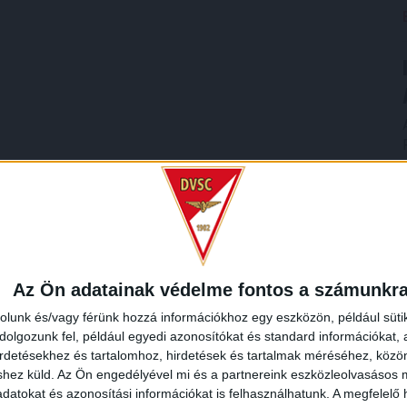
Az Ön adatainak védelme fontos a számunkr
rolunk és/vagy férünk hozzá információkhoz egy eszközön, például süti
olgozunk fel, például egyedi azonosítókat és standard információkat,
irdetésekhez és tartalomhoz, hirdetések és tartalmak méréséhez, kö
shez küld.
Az Ön engedélyével mi és a partnereink eszközleolvasásos m
datokat és azonosítási információkat is felhasználhatunk. A megfelelő h