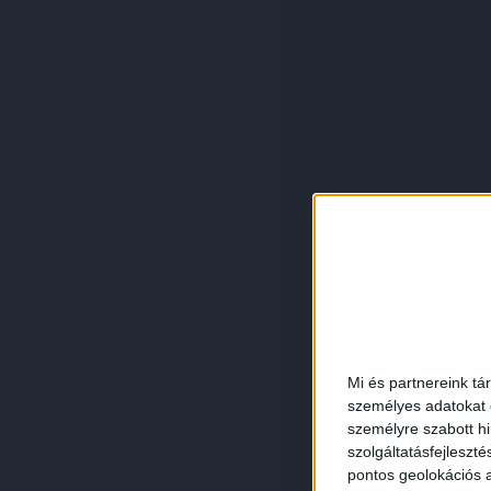
Mi és partnereink tá
személyes adatokat d
személyre szabott h
szolgáltatásfejleszté
pontos geolokációs a