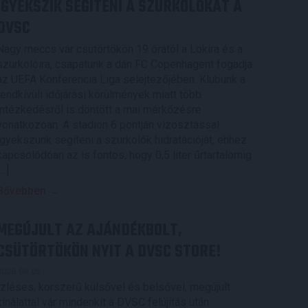
IGYEKSZIK SEGÍTENI A SZURKOLÓKAT A
DVSC
Nagy meccs vár csütörtökön 19 órától a Lokira és a
szurkolóira, csapatunk a dán FC Copenhagent fogadja
az UEFA Konferencia Liga selejtezőjében. Klubunk a
rendkívüli időjárási körülmények miatt több
intézkedésről is döntött a mai mérkőzésre
vonatkozóan. A stadion 6 pontján vízosztással
igyekszünk segíteni a szurkolók hidratációját, ehhez
kapcsolódóan az is fontos, hogy 0,5 liter űrtartalomig
[…]
Bővebben →
MEGÚJULT AZ AJÁNDÉKBOLT,
CSÜTÖRTÖKÖN NYIT A DVSC STORE!
2026.08.05.
Ízléses, korszerű külsővel és belsővel, megújult
kínálattal vár mindenkit a DVSC felújítás után