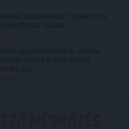
PJUNYIK JEREVÁN-DVSC
TOVÁBBJUTÁS
:
A KONFERENCIA LIGÁBAN
Bővebben →
VIDEÓ! SAJTÓTÁJÉKOZTATÓ
PJUNYIK
:
JEREVÁN-DVSC 0-0, GERT REMMEL
ÉRTÉKELÉSE
Bővebben →
EZŐ MÉRKŐZÉS