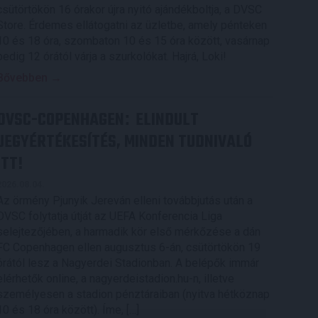
csütörtökön 16 órakor újra nyitó ajándékboltja, a DVSC
Store. Érdemes ellátogatni az üzletbe, amely pénteken
10 és 18 óra, szombaton 10 és 15 óra között, vasárnap
pedig 12 órától várja a szurkolókat. Hajrá, Loki!
Bővebben →
DVSC-COPENHAGEN
ELINDULT
:
JEGYÉRTÉKESÍTÉS, MINDEN TUDNIVALÓ
ITT!
2026.08.04.
Az örmény Pjunyik Jereván elleni továbbjutás után a
DVSC folytatja útját az UEFA Konferencia Liga
selejtezőjében, a harmadik kör első mérkőzése a dán
FC Copenhagen ellen augusztus 6-án, csütörtökön 19
órától lesz a Nagyerdei Stadionban. A belépők immár
elérhetők online, a nagyerdeistadion.hu-n, illetve
személyesen a stadion pénztáraiban (nyitva hétköznap
10 és 18 óra között). Íme, […]