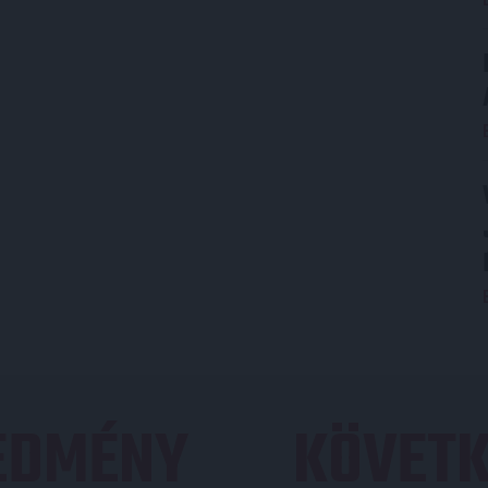
REDMÉNY
KÖVETK