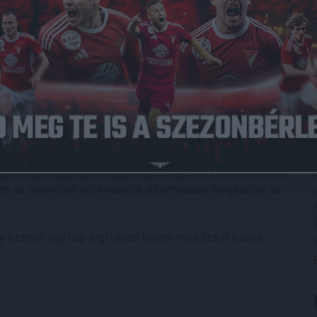
. Természetesen a DVSC mérkőzésein is.
yére indulási jogot szerzett sportszervezetek stadionjait
ükséges fejlesztéseket májusig minden létesítményben
deobíró-asszisztens, valamint a visszajátszás-kezelő
tensnek 15 főt képeztek ki. Kiemelte, a videobíró kizárólag
zés játékvezetőjének, ha a rendelkezésére álló kameraképek
 a játékvezetői kommunikációs rendszeren keresztül jelzi a
képanyag alapján jóváhagyja, vagy megváltoztatja az eredeti
n az alapvonali játékvezetők alkalmazása megszűnik az
így ezentúl egy nap legfeljebb három mérkőzést tudnak