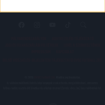
PÁLYARENDSZABÁLYOK
ADATKEZELÉSI TÁJÉKOZATÓ
JOGI ÉS FELHASZNÁLÁSI FELTÉTELEK
LEVÉL A SZERKESZTŐNEK
IMPRESSZUM
KAPCSOLAT
BELSŐ VISSZAÉLÉS-BEJELENTÉSI TÁJÉKOZTATÓ DVSC FUTBALL ZRT.
© 2026
DVSC Futball Zrt.
Minden jog fenntartva.
Az oldalon található írott és képi anyagok csak a forrás megjelölésével, internetes
felhasználás esetén élő hivatkozás elhelyezésével (forrás: dvsc.hu) használhatóak fel.