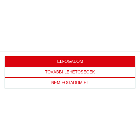
DVSC
FC
COPENHAGEN
0
-
3
ELFOGADOM
TOVÁBBI LEHETŐSÉGEK
NEM FOGADOM EL
2026-08-
KONFERENCIA LIGA 3.
MECCS
06 19:00
SELEJTEZŐFDORDULÓ
RÉSZLETEI
TOVÁBBI EREDMÉNYEK