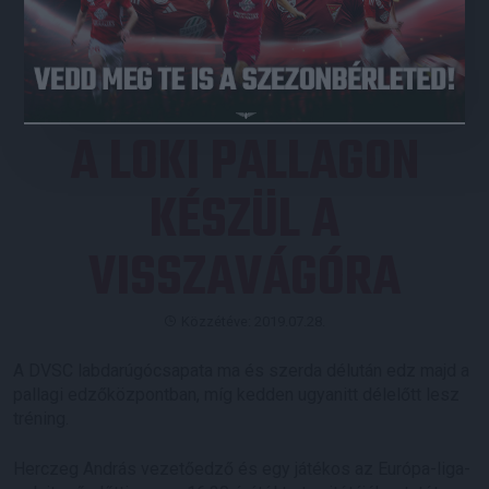
JEGYVÁSÁRLÁS
A LOKI PALLAGON
KÉSZÜL A
VISSZAVÁGÓRA
Közzétéve: 2019.07.28.
A DVSC labdarúgócsapata ma és szerda délután edz majd a
pallagi edzőközpontban, míg kedden ugyanitt délelőtt lesz
tréning.
Herczeg András vezetőedző és egy játékos az Európa-liga-