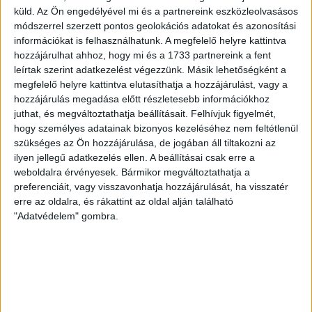
(Gyenti, […]
küld.
Az Ön engedélyével mi és a partnereink eszközleolvasásos
módszerrel szerzett pontos geolokációs adatokat és azonosítási
Bővebben →
információkat is felhasználhatunk. A megfelelő helyre kattintva
hozzájárulhat ahhoz, hogy mi és a 1733 partnereink a fent
70 ÉVES LETT KEREKES GYÖRGY, A VALAHA
leírtak szerint adatkezelést végezzünk. Másik lehetőségként a
megfelelő helyre kattintva elutasíthatja a hozzájárulást, vagy a
VOLT EGYIK LEGJOBB DEBRECENI CSATÁR
hozzájárulás megadása előtt részletesebb információkhoz
juthat, és megváltoztathatja beállításait.
Felhívjuk figyelmét,
Ma ünnepli 70. születésnapját Kerekes György. A debreceni
hogy személyes adatainak bizonyos kezeléséhez nem feltétlenül
születésű támadó a debreceni Titászban, majd a DMTE-ben
szükséges az Ön hozzájárulása, de jogában áll tiltakozni az
kezdte, később játszott Pécsen, az Újpestben, az FTC-ben
ilyen jellegű adatkezelés ellen. A beállításai csak erre a
és a Videotonban is, ám pályafutása csúcspontját
weboldalra érvényesek. Bármikor megváltoztathatja a
egyértelműen a Lokiban töltött évek jelentették. A népszerű
preferenciáit, vagy visszavonhatja hozzájárulását, ha visszatér
Gurigának hihetetlen érzéke volt a játékhoz és a
erre az oldalra, és rákattint az oldal alján található
gólszerzéshez, amit jól mutat, hogy a DMVSC-ben eltöltött
"Adatvédelem" gombra.
[…]
Bővebben →
VAJDA BOTOND
VASÁRNAP 100
:
SZÁZALÉKNÁL IS TÖBBET KELL BELEADNUNK