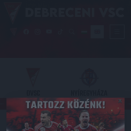
DVSC
NYÍREGYHÁZA
×
SPARTACUS
OTP BANK LIGA 3. FORDULÓ
2026.08.09. - 17
30
Nagyerdei Stadion
: