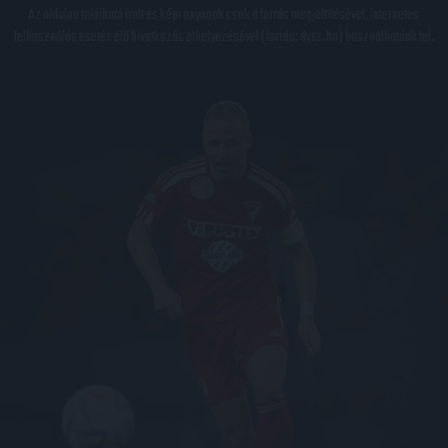
Az oldalon található írott és képi anyagok csak a forrás megjelölésével, internetes
felhasználás esetén élő hivatkozás elhelyezésével (forrás: dvsc.hu) használhatóak fel.