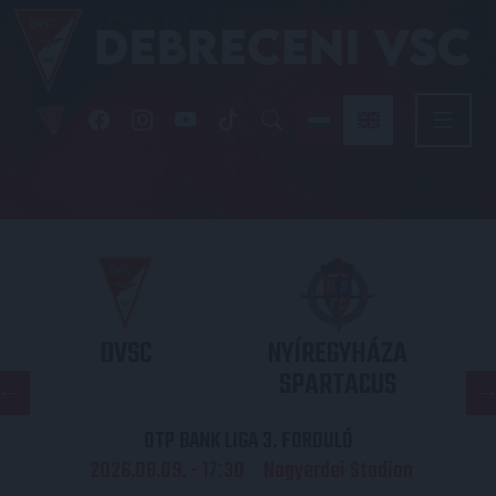
DVSC
NYÍREGYHÁZA
SPARTACUS
OTP BANK LIGA 3. FORDULÓ
2026.08.09. - 17
30
Nagyerdei Stadion
: