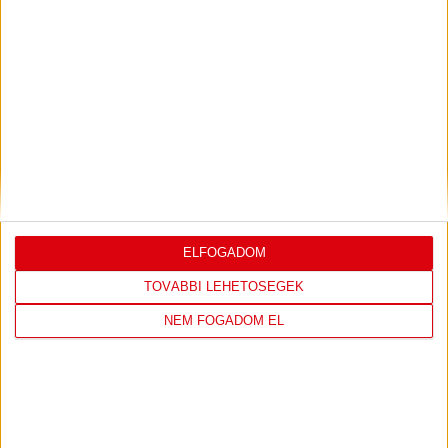
LEGUTÓBBI EREDMÉNY
DVSC
FC
COPENHAGEN
ELFOGADOM
TOVÁBBI LEHETŐSÉGEK
0
-
3
NEM FOGADOM EL
2026-08-
KONFERENCIA LIGA 3.
MECCS
06 19:00
SELEJTEZŐFDORDULÓ
RÉSZLETEI