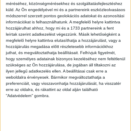
méréséhez, közönségmérésekhez és szolgáltatásfejlesztéshez
fogadta az NB III. Észak-keleti csoport 3. fordulójában, s
küld.
Az Ön engedélyével mi és a partnereink eszközleolvasásos
ezúttal nem tudott pontot szerezni. NB III. Észak-keleti
módszerrel szerzett pontos geolokációs adatokat és azonosítási
csoport, 3. forduló. DVSC II.-Füzesabony 1-2 (1-1). Pallag,
információkat is felhasználhatunk. A megfelelő helyre kattintva
200 néző, vezette: Oswald D. DVSC II.: Tuska – Myrtaj (Kiss
hozzájárulhat ahhoz, hogy mi és a 1733 partnereink a fent
M., 46.), Farkas T., Macsó (Lovas, 75.), Vincze T., Hermann
leírtak szerint adatkezelést végezzünk. Másik lehetőségként a
(Gyenti, […]
megfelelő helyre kattintva elutasíthatja a hozzájárulást, vagy a
Bővebben →
hozzájárulás megadása előtt részletesebb információkhoz
juthat, és megváltoztathatja beállításait.
Felhívjuk figyelmét,
hogy személyes adatainak bizonyos kezeléséhez nem feltétlenül
70 ÉVES LETT KEREKES GYÖRGY, A VALAHA
szükséges az Ön hozzájárulása, de jogában áll tiltakozni az
VOLT EGYIK LEGJOBB DEBRECENI CSATÁR
ilyen jellegű adatkezelés ellen. A beállításai csak erre a
weboldalra érvényesek. Bármikor megváltoztathatja a
Ma ünnepli 70. születésnapját Kerekes György. A debreceni
preferenciáit, vagy visszavonhatja hozzájárulását, ha visszatér
születésű támadó a debreceni Titászban, majd a DMTE-ben
erre az oldalra, és rákattint az oldal alján található
kezdte, később játszott Pécsen, az Újpestben, az FTC-ben
"Adatvédelem" gombra.
és a Videotonban is, ám pályafutása csúcspontját
egyértelműen a Lokiban töltött évek jelentették. A népszerű
Gurigának hihetetlen érzéke volt a játékhoz és a
gólszerzéshez, amit jól mutat, hogy a DMVSC-ben eltöltött
[…]