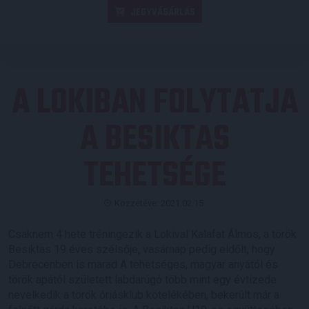
JEGYVÁSÁRLÁS
A LOKIBAN FOLYTATJA
A BESIKTAS
TEHETSÉGE
Közzétéve: 2021.02.15.
Csaknem 4 hete tréningezik a Lokival Kalafat Álmos, a török
Besiktas 19 éves szélsője, vasárnap pedig eldőlt, hogy
Debrecenben is marad A tehetséges, magyar anyától és
török apától született labdarúgó több mint egy évtizede
nevelkedik a török óriásklub kötelékében, bekerült már a