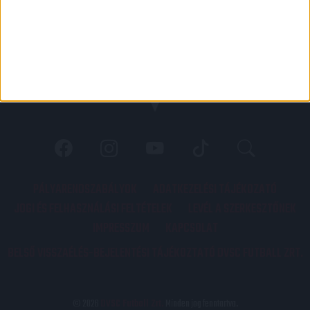
PÁLYARENDSZABÁLYOK
ADATKEZELÉSI TÁJÉKOZATÓ
JOGI ÉS FELHASZNÁLÁSI FELTÉTELEK
LEVÉL A SZERKESZTŐNEK
IMPRESSZUM
KAPCSOLAT
BELSŐ VISSZAÉLÉS-BEJELENTÉSI TÁJÉKOZTATÓ DVSC FUTBALL ZRT.
© 2026
DVSC Futball Zrt.
Minden jog fenntartva.