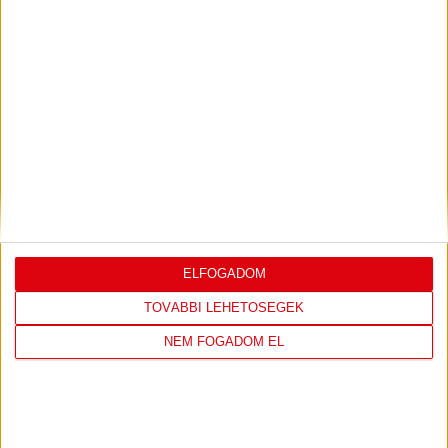
LEGUTÓBBI EREDMÉNY
DVSC
FC
ELFOGADOM
COPENHAGEN
TOVÁBBI LEHETŐSÉGEK
19
:
00
NEM FOGADOM EL
2026-08-
KONFERENCIA LIGA 3.
MECCS