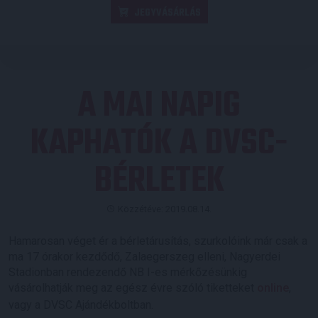
JEGYVÁSÁRLÁS
A MAI NAPIG
KAPHATÓK A DVSC-
BÉRLETEK
Közzétéve: 2019.08.14.
Hamarosan véget ér a bérletárusítás, szurkolóink már csak a
ma 17 órakor kezdődő, Zalaegerszeg elleni, Nagyerdei
Stadionban rendezendő NB I-es mérkőzésünkig
vásárolhatják meg az egész évre szóló tiketteket
online
,
vagy a DVSC Ajándékboltban.