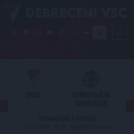
DVSC
NYÍREGYHÁZA
SPARTACUS
OTP BANK LIGA 3. FORDULÓ
2026.08.09. - 17
30
Nagyerdei Stadion
: