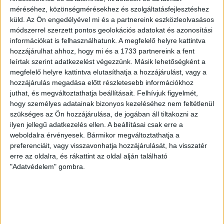
SZÁZALÉKNÁL IS TÖBBET KELL BELEADNUNK
méréséhez, közönségmérésekhez és szolgáltatásfejlesztéshez
2026.08.07.
küld.
Az Ön engedélyével mi és a partnereink eszközleolvasásos
A DVSC-FC Copenhagen Konferencia Liga mérkőzés
módszerrel szerzett pontos geolokációs adatokat és azonosítási
örömteli eseménye volt, hogy sérüléséből felépülve
információkat is felhasználhatunk. A megfelelő helyre kattintva
visszatért a pályára 22 éves szélsőnk, Vajda Botond.
hozzájárulhat ahhoz, hogy mi és a 1733 partnereink a fent
Játékosunkat a visszatérésről és a vasárnapi, Nyíregyháza
leírtak szerint adatkezelést végezzünk. Másik lehetőségként a
elleni rangadóról is kérdeztük. – Nagyon örülök, hogy újra
megfelelő helyre kattintva elutasíthatja a hozzájárulást, vagy a
pályára léphettem tétmeccsen, hiszen majdnem négy
hozzájárulás megadása előtt részletesebb információkhoz
juthat, és megváltoztathatja beállításait.
Felhívjuk figyelmét,
hónapot kellett kihagynom. Az is pozitívum, hogy egy ilyen
hogy személyes adatainak bizonyos kezeléséhez nem feltétlenül
erős ellenfél ellen játszhattam […]
szükséges az Ön hozzájárulása, de jogában áll tiltakozni az
Bővebben →
ilyen jellegű adatkezelés ellen. A beállításai csak erre a
weboldalra érvényesek. Bármikor megváltoztathatja a
SZURKOLÓI INFORMÁCIÓK A DVSC-
preferenciáit, vagy visszavonhatja hozzájárulását, ha visszatér
erre az oldalra, és rákattint az oldal alján található
NYÍREGYHÁZA RANGADÓRA
"Adatvédelem" gombra.
A DVSC az OTP Bank Liga 3. fordulójában az ősi rivális
Nyíregyházát fogadja augusztus 9-én, vasárnap 17.30-kor a
Nagyerdei Stadionban. Nagy az érdeklődés, a találkozóra
megvásárolhatók a jegyek online, a
www.nagyerdeistadion.hu oldalon, illetve személyesen a