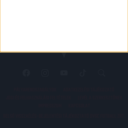
PÁLYARENDSZABÁLYOK
ADATKEZELÉSI TÁJÉKOZATÓ
JOGI ÉS FELHASZNÁLÁSI FELTÉTELEK
LEVÉL A SZERKESZTŐNEK
IMPRESSZUM
KAPCSOLAT
BELSŐ VISSZAÉLÉS-BEJELENTÉSI TÁJÉKOZTATÓ DVSC FUTBALL ZRT.