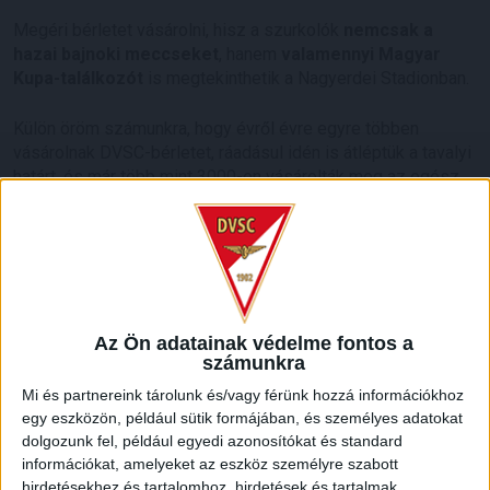
Megéri bérletet vásárolni, hisz a szurkolók
nemcsak a
hazai bajnoki meccseket
, hanem
valamennyi Magyar
Kupa-találkozót
is megtekinthetik a Nagyerdei Stadionban.
Külön öröm számunkra, hogy évről évre egyre többen
vásárolnak DVSC-bérletet, ráadásul idén is átléptük a tavalyi
határt, és már több mint 3000-en vásárolták meg az egész
szezonra érvényes belépőket.
Minden fontos részlet megtalálható a bérletárusításról
itt!
HB
Az Ön adatainak védelme fontos a
számunkra
LEGUTÓBBI HÍREK
Mi és partnereink tárolunk és/vagy férünk hozzá információkhoz
egy eszközön, például sütik formájában, és személyes adatokat
dolgozunk fel, például egyedi azonosítókat és standard
VAJDA BOTOND
VASÁRNAP 100
:
információkat, amelyeket az eszköz személyre szabott
hirdetésekhez és tartalomhoz, hirdetések és tartalmak