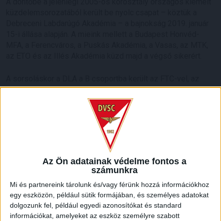
A döntőbe a jelenlegi 2005-ös korosztály országos kiemelt
küzdelemsorozatából került be nyolc csapat – köztük a
Debreceni Labdarúgó Akadémia – a bajnokság 2019. január
15-i állása alapján. A mieink mellett a Budapest Honvéd-
MFA, a Ferencváros, a Puskás Akadémia, a Vasas, az MTK,
az ETO és az Illés Akadémia küzd majd a végső sikerért.
A sorsoláskor a DLA a B csoportba került az FTC-vel, az
MTK-val és a szombathelyiekkel. A játékidő 2×20 perc és
minden csapat egyszer játszik a csoport többi tagjával.
A két csoport első helyezettje játssza a finálét, amelynek
győztese kvalifikálja magát a Premier Kupa Berlinben
rendezendő európai döntőjére, ennek utazással, szállással,
ellátással kapcsolatos költségeit a Nike Magyarország
Az Ön adatainak védelme fontos a
fedezi.
számunkra
Mi és partnereink tárolunk és/vagy férünk hozzá információkhoz
LEGUTÓBBI HÍREK
egy eszközön, például sütik formájában, és személyes adatokat
dolgozunk fel, például egyedi azonosítókat és standard
információkat, amelyeket az eszköz személyre szabott