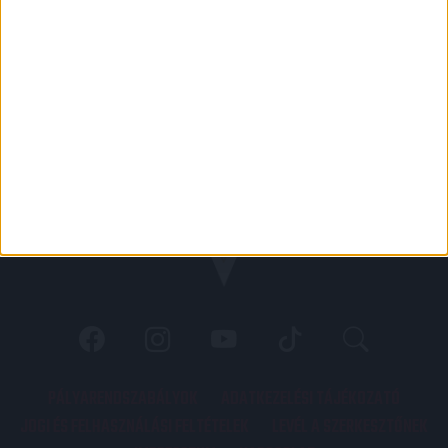
PÁLYARENDSZABÁLYOK
ADATKEZELÉSI TÁJÉKOZATÓ
JOGI ÉS FELHASZNÁLÁSI FELTÉTELEK
LEVÉL A SZERKESZTŐNEK