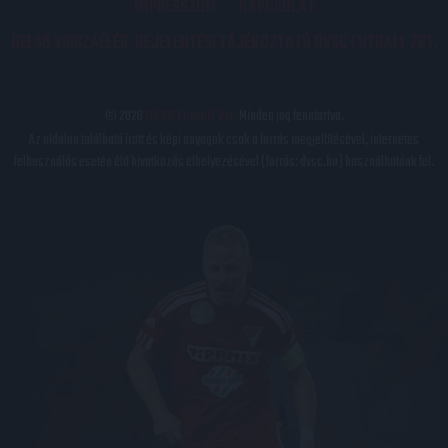
IMPRESSZUM
KAPCSOLAT
BELSŐ VISSZAÉLÉS-BEJELENTÉSI TÁJÉKOZTATÓ DVSC FUTBALL ZRT.
© 2026
DVSC Futball Zrt.
Minden jog fenntartva.
Az oldalon található írott és képi anyagok csak a forrás megjelölésével, internetes
felhasználás esetén élő hivatkozás elhelyezésével (forrás: dvsc.hu) használhatóak fel.