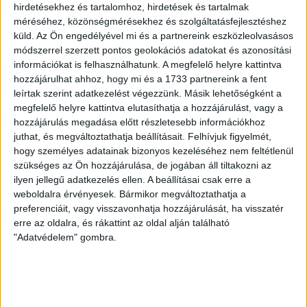
70 ÉVES LETT KEREKES GYÖRGY, A VALAHA
hirdetésekhez és tartalomhoz, hirdetések és tartalmak
méréséhez, közönségmérésekhez és szolgáltatásfejlesztéshez
VOLT EGYIK LEGJOBB DEBRECENI CSATÁR
küld.
Az Ön engedélyével mi és a partnereink eszközleolvasásos
2026.08.08.
módszerrel szerzett pontos geolokációs adatokat és azonosítási
Ma ünnepli 70. születésnapját Kerekes György. A debreceni
információkat is felhasználhatunk. A megfelelő helyre kattintva
születésű támadó a debreceni Titászban, majd a DMTE-ben
hozzájárulhat ahhoz, hogy mi és a 1733 partnereink a fent
leírtak szerint adatkezelést végezzünk. Másik lehetőségként a
kezdte, később játszott Pécsen, az Újpestben, az FTC-ben
megfelelő helyre kattintva elutasíthatja a hozzájárulást, vagy a
és a Videotonban is, ám pályafutása csúcspontját
hozzájárulás megadása előtt részletesebb információkhoz
egyértelműen a Lokiban töltött évek jelentették. A népszerű
juthat, és megváltoztathatja beállításait.
Felhívjuk figyelmét,
Gurigának hihetetlen érzéke volt a játékhoz és a
hogy személyes adatainak bizonyos kezeléséhez nem feltétlenül
gólszerzéshez, amit jól mutat, hogy a DMVSC-ben eltöltött
szükséges az Ön hozzájárulása, de jogában áll tiltakozni az
[…]
ilyen jellegű adatkezelés ellen. A beállításai csak erre a
Bővebben →
weboldalra érvényesek. Bármikor megváltoztathatja a
preferenciáit, vagy visszavonhatja hozzájárulását, ha visszatér
erre az oldalra, és rákattint az oldal alján található
VAJDA BOTOND
VASÁRNAP 100
:
"Adatvédelem" gombra.
SZÁZALÉKNÁL IS TÖBBET KELL BELEADNUNK
2026.08.07.
A DVSC-FC Copenhagen Konferencia Liga mérkőzés
örömteli eseménye volt, hogy sérüléséből felépülve