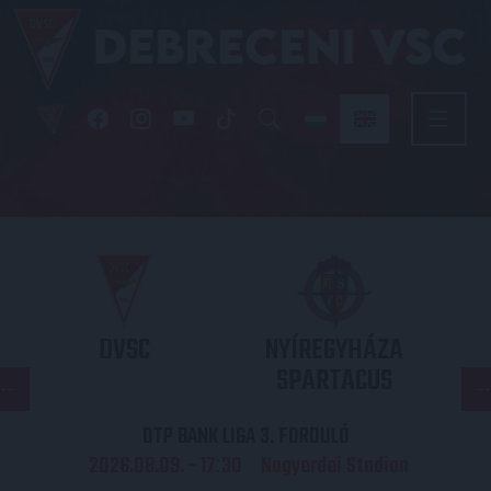
DVSC
NYÍREGYHÁZA
SPARTACUS
OTP BANK LIGA 3. FORDULÓ
2026.08.09. - 17
30
Nagyerdei Stadion
: