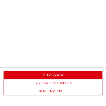
KONFERENCIA LIGÁBAN
Bővebben →
LEGUTÓBBI EREDMÉNY
ELFOGADOM
DVSC
FC
TOVÁBBI LEHETŐSÉGEK
COPENHAGEN
NEM FOGADOM EL