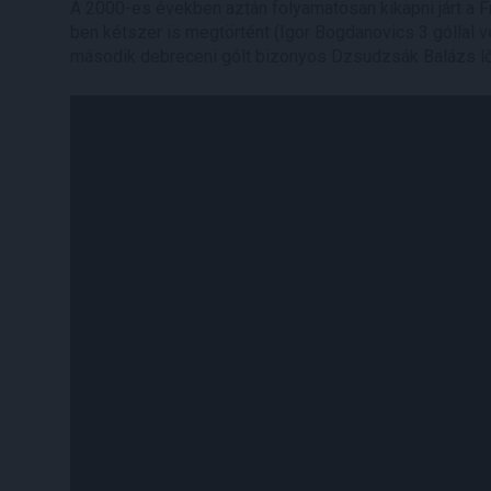
A 2000-es években aztán folyamatosan kikapni járt a Fr
ben kétszer is megtörtént (Igor Bogdanovics 3 góllal v
második debreceni gólt bizonyos Dzsudzsák Balázs l