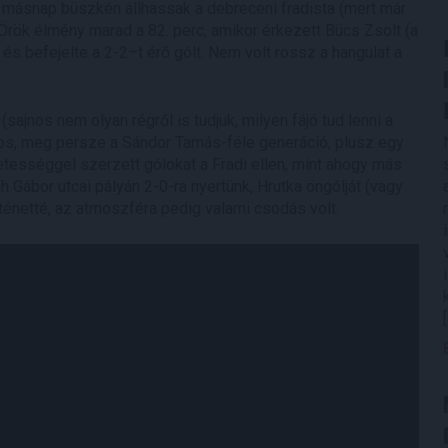
y másnap büszkén állhassak a debreceni fradista (mert már
. Örök élmény marad a 82. perc, amikor érkezett Bücs Zsolt (a
 és befejelte a 2-2–t érő gólt. Nem volt rossz a hangulat a
ajnos nem olyan régről is tudjuk, milyen fájó tud lenni a
ajos, meg persze a Sándor Tamás-féle generáció, plusz egy
etességgel szerzett gólokat a Fradi ellen, mint ahogy más
h Gábor utcai pályán 2-0-ra nyertünk, Hrutka öngólját (vagy
rténetté, az atmoszféra pedig valami csodás volt.