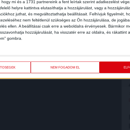
 hogy mi és a 1731 partnereink a fent leírtak szerint adatkezelést vég
elelő helyre kattintva elutasíthatja a hozzájárulást, vagy a hozzájárul
iókhoz juthat, és megváltoztathatja beállításait.
Felhívjuk figyelmét, 
ezeléséhez nem feltétlenül szükséges az Ön hozzájárulása, de jogában 
zelés ellen. A beállításai csak erre a weboldalra érvényesek. Bármikor m
isszavonhatja hozzájárulását, ha visszatér erre az oldalra, és rákattint a
Loki soha többet nem fog győzni az FTC ellen (2000-ben
lem" gombra.
 és egy egészen remek DVSC, többek között Éger Lászlóval,
ld Habival, Halmosi Péterrel és nem utolsósorban az Ilea-
néseket mindjárt megnézzük, addig is érdemes megegyezni,
dta nekünk a meccs utáni sajtótájékoztatón, hogy szerinte
ETŐSÉGEK
NEM FOGADOM EL
EL