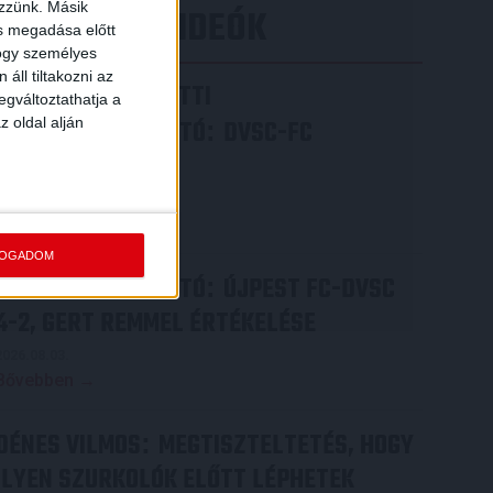
ezzünk. Másik
LEGÚJABB VIDEÓK
ás megadása előtt
hogy személyes
áll tiltakozni az
VIDEÓ! MECCS ELŐTTI
egváltoztathatja a
z oldal alján
SAJTÓTÁJÉKOZTATÓ
DVSC-FC
:
COPENHAGEN
2026.08.05.
Bővebben →
FOGADOM
SAJTÓTÁJÉKOZTATÓ
ÚJPEST FC-DVSC
:
4-2, GERT REMMEL ÉRTÉKELÉSE
2026.08.03.
Bővebben →
DÉNES VILMOS
MEGTISZTELTETÉS, HOGY
:
ILYEN SZURKOLÓK ELŐTT LÉPHETEK