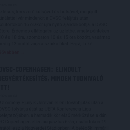
2026.08.05.
Ízléses, korszerű külsővel és belsővel, megújult
kínálattal vár mindenkit a DVSC felújítás után
csütörtökön 16 órakor újra nyitó ajándékboltja, a DVSC
Store. Érdemes ellátogatni az üzletbe, amely pénteken
10 és 18 óra, szombaton 10 és 15 óra között, vasárnap
pedig 12 órától várja a szurkolókat. Hajrá, Loki!
Bővebben →
DVSC-COPENHAGEN
ELINDULT
:
JEGYÉRTÉKESÍTÉS, MINDEN TUDNIVALÓ
ITT!
2026.08.04.
Az örmény Pjunyik Jereván elleni továbbjutás után a
DVSC folytatja útját az UEFA Konferencia Liga
selejtezőjében, a harmadik kör első mérkőzése a dán
FC Copenhagen ellen augusztus 6-án, csütörtökön 19
órától lesz a Nagyerdei Stadionban. A belépők immár