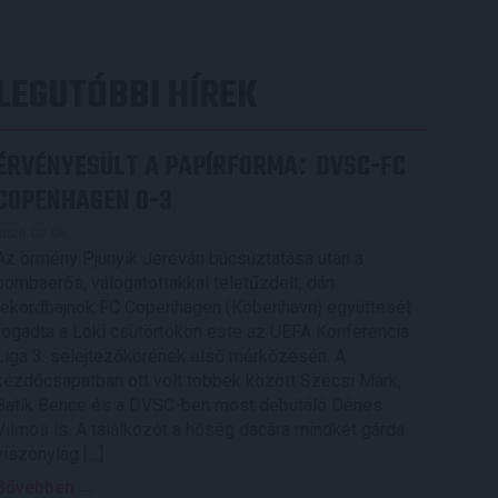
LEGUTÓBBI HÍREK
ÉRVÉNYESÜLT A PAPÍRFORMA
DVSC-FC
:
COPENHAGEN 0-3
2026.08.06.
Az örmény Pjunyik Jereván búcsúztatása után a
bombaerős, válogatottakkal teletűzdelt, dán
rekordbajnok FC Copenhagen (Köbenhavn) együttesét
fogadta a Loki csütörtökön este az UEFA Konferencia
Liga 3. selejtezőkörének első mérkőzésén. A
kezdőcsapatban ott volt többek között Szécsi Márk,
Batik Bence és a DVSC-ben most debütáló Dénes
Vilmos is. A találkozót a hőség dacára mindkét gárda
viszonylag […]
Bővebben →