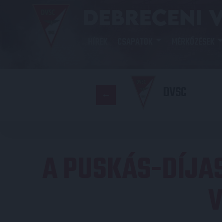
HÍREK
CSAPATOK
MÉRKŐZÉSEK
DVSC
A PUSKÁS-DÍJAS,
V