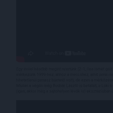
Egy évvel később megint nyertünk (2-1, Ilea ismét gólt l
elérkezünk 1999-hez, ahhoz a meccshez, amit senki nem f
hihetetlenül pimasz büntető volt), de ezen a mérkőzése
Miután a végén még Bodnár László is betalált, a Loki 6
(igen, akkor még a sajtóhelyen lévők is) eksztázisban 