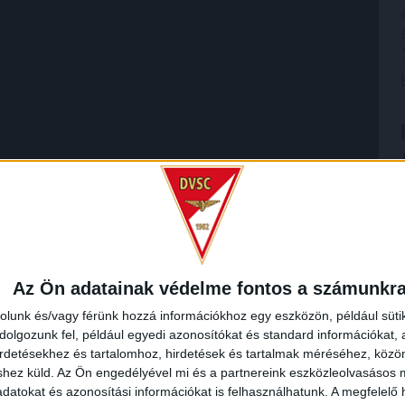
Az Ön adatainak védelme fontos a számunkr
rolunk és/vagy férünk hozzá információkhoz egy eszközön, például süti
olgozunk fel, például egyedi azonosítókat és standard információkat,
irdetésekhez és tartalomhoz, hirdetések és tartalmak méréséhez, kö
shez küld.
Az Ön engedélyével mi és a partnereink eszközleolvasásos m
datokat és azonosítási információkat is felhasználhatunk. A megfelelő h