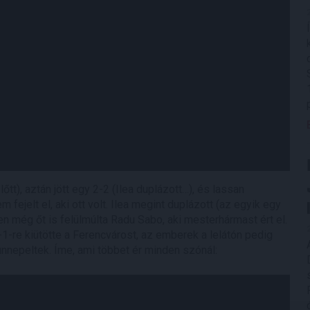
őtt), aztán jött egy 2-2 (Ilea duplázott…), és lassan
ejelt el, aki ott volt. Ilea megint duplázott (az egyik egy
n még őt is felülmúlta Radu Sabo, aki mesterhármast ért el.
-1-re kiütötte a Ferencvárost, az emberek a lelátón pedig
ünnepeltek. Íme, ami többet ér minden szónál: