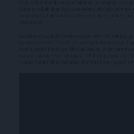
hogy szinte imádkoztam a hajrában, ne kapjunk ki, hog
akkor is voltak ilyen fura szerzetek) iskolatársaim elé
fiatalabbak a Loki korábbi pályaedzőjeként ismerhetik),
stadionban….
Az elkövetkezendő években aztán nem volt mindig így (s
kiesés), a DVSC liftezett, de aztán jött Garamvölgyi L
román csatár, bizonyos Nicolae Ilea, aki olyan termész
bekap reggelire egy főtt tojást. 1994-ben, immár az Olá
inkább Dombi Tibor találatát) Ilea tette kerek egész tö