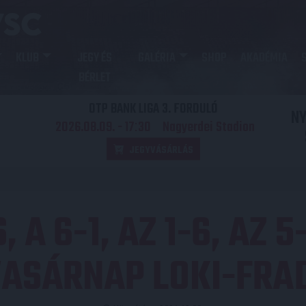
KLUB
JEGY ÉS
GALÉRIA
SHOP
AKADÉMIA
BÉRLET
OTP BANK LIGA 3. FORDULÓ
N
2026.08.09. - 17
30
Nagyerdei Stadion
:
JEGYVÁSÁRLÁS
 A 6-1, AZ 1-6, AZ 5
ASÁRNAP LOKI-FRA