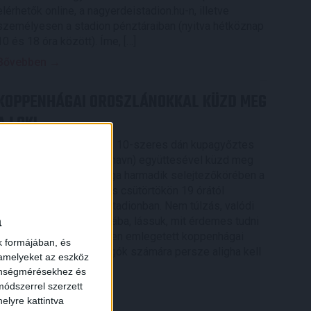
elérhetők online, a nagyerdeistadion.hu-n, illetve
személyesen a stadion pénztáraiban (nyitva hétköznap
10 és 18 óra között). Íme, […]
Bővebben →
KOPPENHÁGAI OROSZLÁNOKKAL KÜZD MEG
A LOKI
A 16-szoros dán bajnok, 10-szeres dán kupagyőztes
FC Copenhagen (Köbenhavn) együttesével küzd meg
az UEFA Konferencia Liga harmadik selejtezőkörében a
×
DVSC, az első mérkőzés csütörtökön 19 órától
kezdődik a Nagyerdei Stadionban. Nem túlzás, valódi
a
nagyvad akadt a Loki útjába, lássuk, mit érdemes tudni
az Oroszlánok becenéven emlegetett koppenhágai
k formájában, és
csapatról. A futballrajongók számára persze aligha kell
 amelyeket az eszköz
[…]
zönségmérésekhez és
ódszerrel szerzett
Bővebben →
elyre kattintva