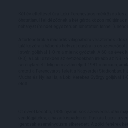
Két év elteltével újra Loki-Ferencváros mérkőzés lesz
óhatatlanul felidéződnek a két gárda közös múltjának 
néhányat (mindet egyszerűen lehetetlen lenne…), ného
A történetírók a második világháború vészterhes idősza
találkozóra a háborús helyzet dacára is összeverődött 
István góljával 1-0-ra a mieink győztek. A 60-as évek 
0-3), a Loki ezekben az évtizedekben inkább az NB I-es
serénykedett. Mígnem aztán eljött 1981 márciusa, am
aratott a Ferencváros felett a Nagyerdei Stadionban: hi
Mucha és Nyilasi is, a Loki Kerekes György góljával 1-0
előtt.
Öt évvel később, 1986 nyarán sok szenvedés után majd
vendégjátékra, a hazai kispadon dr. Puskás Lajos, a v
igencsak eseménydúsra sikeredett. A zöld-fehérek ké