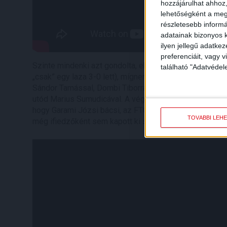
hozzájárulhat ahhoz,
lehetőségként a megf
részletesebb informác
adatainak bizonyos k
ilyen jellegű adatke
preferenciáit, vagy v
Szinte mindenki azt gondolta, ekkora különbséggel a 
található "Adatvéde
„csak” egy laza 3-0 lett), mígnem jött 2003 októbere,
Sándor Tamással, Dombi Tiborral, Madar Csabával, Rona
utód Marius Sumudicával. A végeredmény 5-0! A törté
hogy Garami Józsi bácsi, az FTC akkori edzője azt mon
TOVÁBBI LEH
még ifiedzőként sem kapott ki soha 5-0-ra…