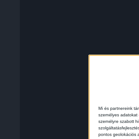
Mi és partnereink tá
személyes adatokat d
személyre szabott h
szolgáltatásfejleszté
pontos geolokációs a