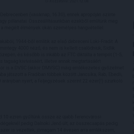
Közzétéve: 2021.12.08.
 Debrecenben (vasárnap, 16.30), ennek apropóján szinte
nagy pillanatai. Összeállításunkban ezekből említünk meg
l a megélt élmények okán személyes hangvétellel.
kából, 1944-ből említik az első debreceni Loki-Fradit. A
mintegy 4000 néző, és nem is kellett csalódniuk, Sidlik
közepén, és később is inkább az FTC diktálta a tempót (1-5,
 tagság kivívásáért, illetve annak megtartásáért
ikor is a DVSC (akkor DMVSC) máig emlékezetes győzelmet
ába játszott a Fradiban többek között Jancsika, Rab, Ebedli,
 arányban nyert, a feljegyzések szerint 22 ezer(!) szurkoló
 10 ezren gyűltünk össze az újabb ferencvárosi
endégeknél pedig Dalnoki Jenő ült, az összecsapás pedig
tszer is vezettek, jómagam 14 évesen arra emlékszem,