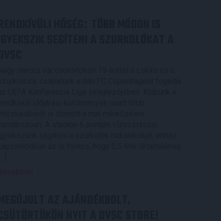
RENDKÍVÜLI HŐSÉG
TÖBB MÓDON IS
:
IGYEKSZIK SEGÍTENI A SZURKOLÓKAT A
DVSC
Nagy meccs vár csütörtökön 19 órától a Lokira és a
szurkolóira, csapatunk a dán FC Copenhagent fogadja
az UEFA Konferencia Liga selejtezőjében. Klubunk a
rendkívüli időjárási körülmények miatt több
intézkedésről is döntött a mai mérkőzésre
vonatkozóan. A stadion 6 pontján vízosztással
igyekszünk segíteni a szurkolók hidratációját, ehhez
kapcsolódóan az is fontos, hogy 0,5 liter űrtartalomig
[…]
Bővebben →
MEGÚJULT AZ AJÁNDÉKBOLT,
CSÜTÖRTÖKÖN NYIT A DVSC STORE!