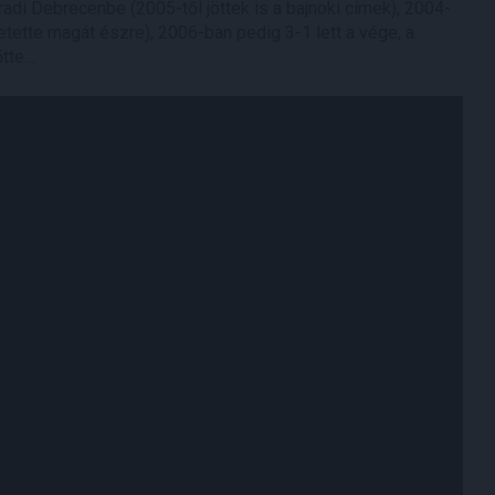
adi Debrecenbe (2005-től jöttek is a bajnoki címek), 2004-
etette magát észre), 2006-ban pedig 3-1 lett a vége, a
őtte…