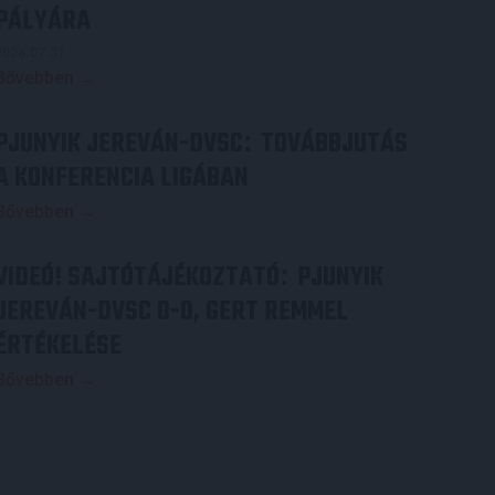
PÁLYÁRA
2026.07.31.
Bővebben →
PJUNYIK JEREVÁN-DVSC
TOVÁBBJUTÁS
:
A KONFERENCIA LIGÁBAN
Bővebben →
VIDEÓ! SAJTÓTÁJÉKOZTATÓ
PJUNYIK
:
JEREVÁN-DVSC 0-0, GERT REMMEL
ÉRTÉKELÉSE
Bővebben →