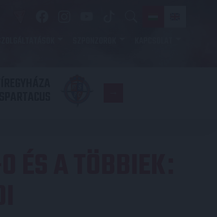
SZOLGÁLTATÁSOK
SZPONZOROK
KAPCSOLAT
YÍREGYHÁZA
FC
SPARTACUS
COPENHAGE
-0 ÉS A TÖBBIEK
:
DI