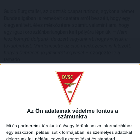
Guido Burgstaller, az osztrák csapat rutinos, egykor a német
Bundesligában is remekelt csatára arról beszélt, hogy egy
kiegyenlített, éles mérkőzésre számít, valamint arra, hogy
egy igazi oroszlánbarlangban kell pályára lépniük. –
Nem
lesz könnyű dolgunk, de azért vagyunk itt, hogy kivívjuk a
továbbjutást. Mindenesetre az első mérkőzésen is látszott,
hogy a Debrecen jó játékerőt képvisel –
szögezte le a
támadó.
A DVSC-Rapid Wien UEFA Konferencia Liga összecsapás
csütörtökön 21 órakor kezdődik, a játékvezető az
északmacedón Sztavrev lesz.
Az Ön adatainak védelme fontos a
számunkra
Mi és partnereink tárolunk és/vagy férünk hozzá információkhoz
egy eszközön, például sütik formájában, és személyes adatokat
dolgozunk fel, például egyedi azonosítókat és standard