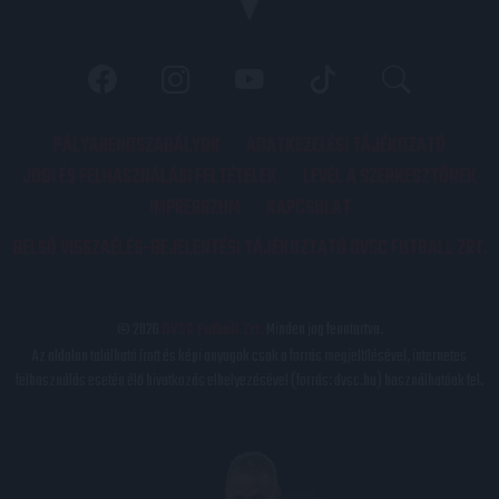
PÁLYARENDSZABÁLYOK
ADATKEZELÉSI TÁJÉKOZATÓ
JOGI ÉS FELHASZNÁLÁSI FELTÉTELEK
LEVÉL A SZERKESZTŐNEK
IMPRESSZUM
KAPCSOLAT
BELSŐ VISSZAÉLÉS-BEJELENTÉSI TÁJÉKOZTATÓ DVSC FUTBALL ZRT.
© 2026
DVSC Futball Zrt.
Minden jog fenntartva.
Az oldalon található írott és képi anyagok csak a forrás megjelölésével, internetes
felhasználás esetén élő hivatkozás elhelyezésével (forrás: dvsc.hu) használhatóak fel.