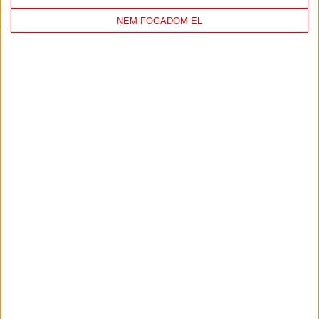
NEM FOGADOM EL
DVSC
NYÍREGYHÁZA
SPARTACUS
1
-
0
2026-08-09
OTP BANK LIGA 3.
MECCS
17:30
FORDULÓ
RÉSZLETEI
TOVÁBBI EREDMÉNYEK