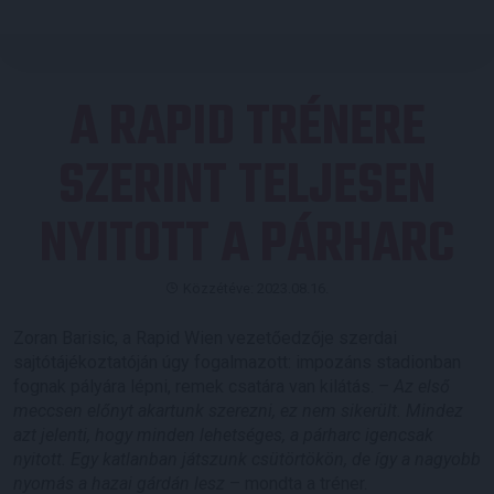
A RAPID TRÉNERE
SZERINT TELJESEN
NYITOTT A PÁRHARC
Közzétéve: 2023.08.16.
Zoran Barisic, a Rapid Wien vezetőedzője szerdai
sajtótájékoztatóján úgy fogalmazott: impozáns stadionban
fognak pályára lépni, remek csatára van kilátás.
– Az első
meccsen előnyt akartunk szerezni, ez nem sikerült. Mindez
azt jelenti, hogy minden lehetséges, a párharc igencsak
nyitott. Egy katlanban játszunk csütörtökön, de így a nagyobb
nyomás a hazai gárdán lesz
– mondta a tréner.