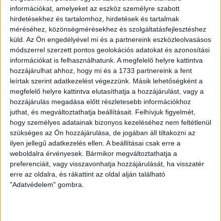
információkat, amelyeket az eszköz személyre szabott
hirdetésekhez és tartalomhoz, hirdetések és tartalmak
méréséhez, közönségmérésekhez és szolgáltatásfejlesztéshez
küld.
Az Ön engedélyével mi és a partnereink eszközleolvasásos
módszerrel szerzett pontos geolokációs adatokat és azonosítási
információkat is felhasználhatunk. A megfelelő helyre kattintva
hozzájárulhat ahhoz, hogy mi és a 1733 partnereink a fent
leírtak szerint adatkezelést végezzünk. Másik lehetőségként a
LEGUTÓBBI HÍREK
megfelelő helyre kattintva elutasíthatja a hozzájárulást, vagy a
hozzájárulás megadása előtt részletesebb információkhoz
juthat, és megváltoztathatja beállításait.
Felhívjuk figyelmét,
GYŐZELEM A RANGADÓN
DVSC-
:
hogy személyes adatainak bizonyos kezeléséhez nem feltétlenül
szükséges az Ön hozzájárulása, de jogában áll tiltakozni az
NYÍREGYHÁZA 1-0
ilyen jellegű adatkezelés ellen. A beállításai csak erre a
2026.08.09.
weboldalra érvényesek. Bármikor megváltoztathatja a
Hamisítatlan rangadóhangulatban lépett pályára a DVSC az
preferenciáit, vagy visszavonhatja hozzájárulását, ha visszatér
OTP Bank Liga 3. fordulójában, hiszen vasárnap délután az
erre az oldalra, és rákattint az oldal alján található
ősi rivális Nyíregyházát fogadta. A kezdőcsapatban helyet
"Adatvédelem" gombra.
kapott az ifjú, saját nevelésű Sain Balázs is, a
támadószekcióban Szendrei Ákost Dzsudzsák Balázs,
illetve a két szélről Dénes Vilmos és Cibla Flórián