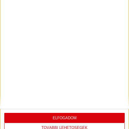
VIDEÓ! MECCS ELŐTTI SAJTÓTÁJÉKOZTATÓ
:
DVSC-FC COPENHAGEN
2026.08.05.
Bővebben →
SAJTÓTÁJÉKOZTATÓ
ÚJPEST FC-DVSC 4-2,
:
GERT REMMEL ÉRTÉKELÉSE
2026.08.03.
Bővebben →
LEGUTÓBBI EREDMÉNY
ELFOGADOM
TOVÁBBI LEHETŐSÉGEK