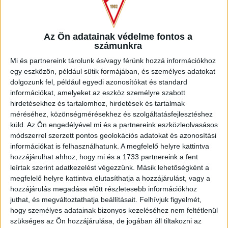
fontos a fiatal tehetségek jelenléte, és ez az
együttműködés ebben is hozzáadhat a debreceni futballhoz.
Tőzsér Dániel, a DVSC sportigazgatója kiemelte a
folyamatos megújulás jelentőségét, míg Herczeg András, a
Az Ön adatainak védelme fontos a
számunkra
DLA szakmai vezetője utalt arra, hogy Kokovai Csongor
révén már most is van válogatott játékos a DLA kötelékében
Mi és partnereink tárolunk és/vagy férünk hozzá információkhoz
a térségből.
egy eszközön, például sütik formájában, és személyes adatokat
dolgozunk fel, például egyedi azonosítókat és standard
információkat, amelyeket az eszköz személyre szabott
hirdetésekhez és tartalomhoz, hirdetések és tartalmak
méréséhez, közönségmérésekhez és szolgáltatásfejlesztéshez
Székelyhíd az Érmellék egyik földrajzi és gazdasági
küld.
Az Ön engedélyével mi és a partnereink eszközleolvasásos
központjának tekinthető, jól megközelíthető, hiszen amellett,
módszerrel szerzett pontos geolokációs adatokat és azonosítási
hogy határátkelőhellyel rendelkező település, két vasútvonal
információkat is felhasználhatunk. A megfelelő helyre kattintva
is átszeli, emellett az E671–es európai, illetve több más út
hozzájárulhat ahhoz, hogy mi és a 1733 partnereink a fent
is érinti.
leírtak szerint adatkezelést végezzünk. Másik lehetőségként a
megfelelő helyre kattintva elutasíthatja a hozzájárulást, vagy a
A mikrorégió 20.000 magyar ajkú lakossal rendelkezik,
hozzájárulás megadása előtt részletesebb információkhoz
Székelyhídon, illetve a hozzá tartozó 5 településen
juthat, és megváltoztathatja beállításait.
Felhívjuk figyelmét,
(Csokaly, Hegyközszentmiklós, Nagykágya, Érolaszi és
hogy személyes adatainak bizonyos kezeléséhez nem feltétlenül
Érköbölkút) három tanintézményben összesen 2044
szükséges az Ön hozzájárulása, de jogában áll tiltakozni az