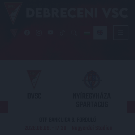
DVSC
NYÍREGYHÁZA
SPARTACUS
OTP BANK LIGA 3. FORDULÓ
2026.08.09. - 17
30
Nagyerdei Stadion
: