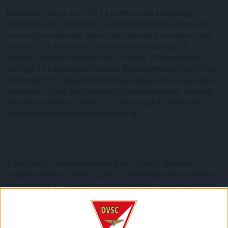
Debrecen városa, a DVSC és a Debreceni Labdarúgó
Akadémia nem tétlenkedik, a szakemberek folyamatosan
azon dolgoznak, hogy minél több tehetség kerüljön a Loki,
illetve a DLA látókörébe. Ennek megfelelően egy új
együttműködési megállapodás születik a Nagyváradtól
mintegy 40 kilométerre található
Székelyhíddal,
hogy minél
több határon túl született tehetség kaphasson lehetőséget a
debreceni futball utánpótlásképző rendszerében, valamint
lehetőség nyíljon a határon túli tehetségek felkutatására,
ottani képzésére és támogatására is.
A csütörtöki sajtótájékoztatón Papp László, Debrecen
polgármestere és Béres Csaba, Székelyhíd első embere is
megerősítette: 5 évnyi egyeztetés, közös gondolkodás és
előkészítő munka előzte meg ezt a megállapodást, amely a
DVSC keleti nyitását segíti elő. Papp László hozzátette: a
Loki felnőtt csapatának szereplését látva egyértelmű, hogy