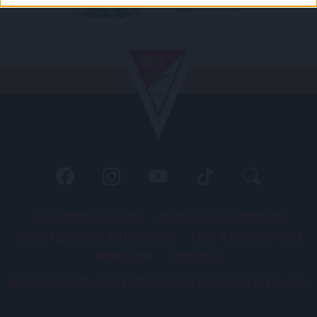
PÁLYARENDSZABÁLYOK
ADATKEZELÉSI TÁJÉKOZATÓ
JOGI ÉS FELHASZNÁLÁSI FELTÉTELEK
LEVÉL A SZERKESZTŐNEK
IMPRESSZUM
KAPCSOLAT
BELSŐ VISSZAÉLÉS-BEJELENTÉSI TÁJÉKOZTATÓ DVSC FUTBALL ZRT.