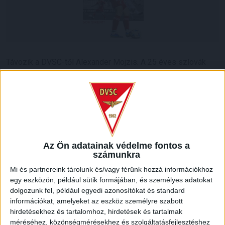
Távozik a DVSC-től Alexander Mojzis. A 25 éves szlovák
védő 2023 júliusában a Ruzomberok (Rózsahegy) csapatától
kölcsönbe érkezett a Lokihoz, azóta 7 bajnoki mérkőzésen
lépett pályára debreceni színekben.
Alexander Mojzis további pályafutásához sok sikert
kívánunk!
Az Ön adatainak védelme fontos a
LEGUTÓBBI HÍREK
számunkra
Mi és partnereink tárolunk és/vagy férünk hozzá információkhoz
egy eszközön, például sütik formájában, és személyes adatokat
RENDKÍVÜLI HŐSÉG
TÖBB MÓDON IS
:
dolgozunk fel, például egyedi azonosítókat és standard
információkat, amelyeket az eszköz személyre szabott
IGYEKSZIK SEGÍTENI A SZURKOLÓKAT A DVSC
hirdetésekhez és tartalomhoz, hirdetések és tartalmak
2026.08.06.
méréséhez, közönségmérésekhez és szolgáltatásfejlesztéshez