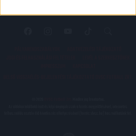
PÁLYARENDSZABÁLYOK
ADATKEZELÉSI TÁJÉKOZATÓ
JOGI ÉS FELHASZNÁLÁSI FELTÉTELEK
LEVÉL A SZERKESZTŐNEK
IMPRESSZUM
KAPCSOLAT
BELSŐ VISSZAÉLÉS-BEJELENTÉSI TÁJÉKOZTATÓ DVSC FUTBALL ZRT.
© 2026
DVSC Futball Zrt.
Minden jog fenntartva.
Az oldalon található írott és képi anyagok csak a forrás megjelölésével, internetes
felhasználás esetén élő hivatkozás elhelyezésével (forrás: dvsc.hu) használhatóak fel.