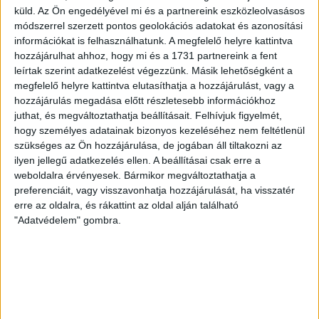
Nagy meccs vár csütörtökön 19 órától a Lokira és a
küld.
Az Ön engedélyével mi és a partnereink eszközleolvasásos
szurkolóira, csapatunk a dán FC Copenhagent fogadja az
módszerrel szerzett pontos geolokációs adatokat és azonosítási
információkat is felhasználhatunk. A megfelelő helyre kattintva
UEFA Konferencia Liga selejtezőjében. Klubunk a rendkívüli
hozzájárulhat ahhoz, hogy mi és a 1731 partnereink a fent
időjárási körülmények miatt több intézkedésről is döntött a
leírtak szerint adatkezelést végezzünk. Másik lehetőségként a
mai mérkőzésre vonatkozóan. A stadion 6 pontján
megfelelő helyre kattintva elutasíthatja a hozzájárulást, vagy a
vízosztással igyekszünk segíteni a szurkolók hidratációját,
hozzájárulás megadása előtt részletesebb információkhoz
ehhez kapcsolódóan az is fontos, hogy 0,5 liter űrtartalomig
juthat, és megváltoztathatja beállításait.
Felhívjuk figyelmét,
[…]
hogy személyes adatainak bizonyos kezeléséhez nem feltétlenül
Bővebben →
szükséges az Ön hozzájárulása, de jogában áll tiltakozni az
ilyen jellegű adatkezelés ellen. A beállításai csak erre a
weboldalra érvényesek. Bármikor megváltoztathatja a
MEGÚJULT AZ AJÁNDÉKBOLT, CSÜTÖRTÖKÖN
preferenciáit, vagy visszavonhatja hozzájárulását, ha visszatér
NYIT A DVSC STORE!
erre az oldalra, és rákattint az oldal alján található
"Adatvédelem" gombra.
2026.08.05.
Ízléses, korszerű külsővel és belsővel, megújult kínálattal
vár mindenkit a DVSC felújítás után csütörtökön 16 órakor
újra nyitó ajándékboltja, a DVSC Store. Érdemes ellátogatni
az üzletbe, amely pénteken 10 és 18 óra, szombaton 10 és
15 óra között, vasárnap pedig 12 órától várja a szurkolókat.