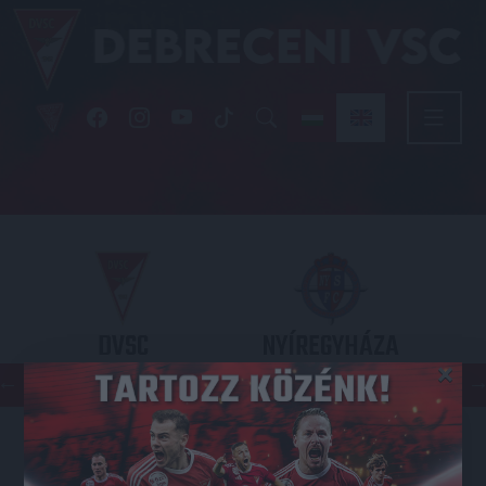
DVSC
NYÍREGYHÁZA
×
SPARTACUS
OTP BANK LIGA 3. FORDULÓ
2026.08.09. - 17
30
Nagyerdei Stadion
: