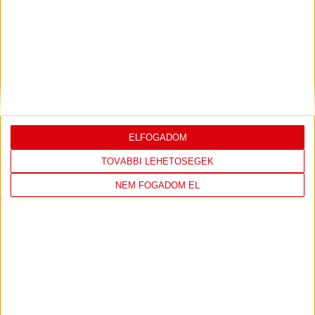
DVSC
FC
COPENHAGEN
19
:
00
ELFOGADOM
TOVÁBBI LEHETŐSÉGEK
NEM FOGADOM EL
2026-08-
KONFERENCIA LIGA 3.
MECCS
06 19:00
SELEJTEZŐFDORDULÓ
RÉSZLETEI
TOVÁBBI EREDMÉNYEK