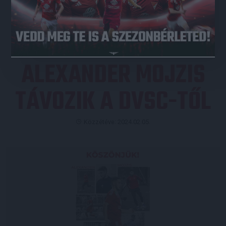
JEGYVÁSÁRLÁS
ALEXANDER MOJZIS
TÁVOZIK A DVSC-TŐL
Közzétéve: 2024.02.05.