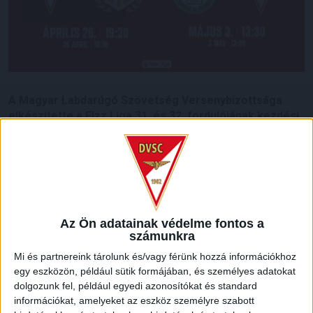
A Magyar Labdarúgó Szövetség Versenybizottsága
elkészítette a Fizz Liga 31. és 32. fordulójának kezdési
időpontjait.
A bajnokság hajrája kezdődik, csapatunk pedig több rangadót
is játszik az elkövetkezendő hetekben. Április 26-án,
vasárnap 19.30 órától a jelenleg listavezető ETO-t fogadjuk a
Nagyerdei Stadionban, majd május 3-án, vasárnap 13.30-kor
Az Ön adatainak védelme fontos a
Pakson lépünk pályára.
számunkra
Hajrá, Loki!
Mi és partnereink tárolunk és/vagy férünk hozzá információkhoz
egy eszközön, például sütik formájában, és személyes adatokat
LEGUTÓBBI HÍREK
dolgozunk fel, például egyedi azonosítókat és standard
információkat, amelyeket az eszköz személyre szabott