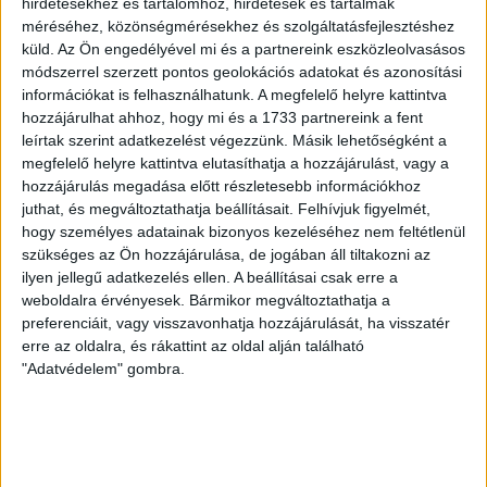
hirdetésekhez és tartalomhoz, hirdetések és tartalmak
méréséhez, közönségmérésekhez és szolgáltatásfejlesztéshez
GYŐZELEM A RANGADÓN
DVSC-
:
küld.
Az Ön engedélyével mi és a partnereink eszközleolvasásos
NYÍREGYHÁZA 1-0
módszerrel szerzett pontos geolokációs adatokat és azonosítási
információkat is felhasználhatunk. A megfelelő helyre kattintva
2026.08.09.
hozzájárulhat ahhoz, hogy mi és a 1733 partnereink a fent
Hamisítatlan rangadóhangulatban lépett pályára a DVSC az
leírtak szerint adatkezelést végezzünk. Másik lehetőségként a
OTP Bank Liga 3. fordulójában, hiszen vasárnap délután az
megfelelő helyre kattintva elutasíthatja a hozzájárulást, vagy a
ősi rivális Nyíregyházát fogadta. A kezdőcsapatban helyet
hozzájárulás megadása előtt részletesebb információkhoz
kapott az ifjú, saját nevelésű Sain Balázs is, a
juthat, és megváltoztathatja beállításait.
Felhívjuk figyelmét,
támadószekcióban Szendrei Ákost Dzsudzsák Balázs,
hogy személyes adatainak bizonyos kezeléséhez nem feltétlenül
illetve a két szélről Dénes Vilmos és Cibla Flórián
szükséges az Ön hozzájárulása, de jogában áll tiltakozni az
ilyen jellegű adatkezelés ellen. A beállításai csak erre a
támogatta. A mérkőzés jó iramban kezdődött, mindkét gárda
weboldalra érvényesek. Bármikor megváltoztathatja a
jelentkezett […]
preferenciáit, vagy visszavonhatja hozzájárulását, ha visszatér
Bővebben →
erre az oldalra, és rákattint az oldal alján található
"Adatvédelem" gombra.
KIKAPOTT A KIS LOKI
2026.08.08.
A DVSC II. szombaton Pallagon a Füzesabony gárdáját
fogadta az NB III. Észak-keleti csoport 3. fordulójában, s