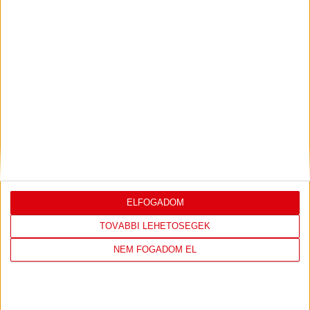
Bővebben →
LEGUTÓBBI EREDMÉNY
ELFOGADOM
DVSC
NYÍREGYHÁZA
TOVÁBBI LEHETŐSÉGEK
SPARTACUS
NEM FOGADOM EL
1
-
0