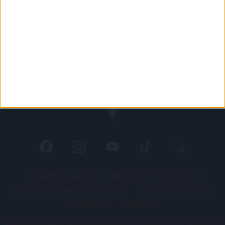
PÁLYARENDSZABÁLYOK
ADATKEZELÉSI TÁJÉKOZATÓ
JOGI ÉS FELHASZNÁLÁSI FELTÉTELEK
LEVÉL A SZERKESZTŐNEK
IMPRESSZUM
KAPCSOLAT
BELSŐ VISSZAÉLÉS-BEJELENTÉSI TÁJÉKOZTATÓ DVSC FUTBALL ZRT.