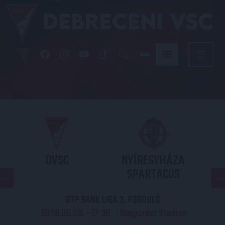
DVSC
NYÍREGYHÁZA
SPARTACUS
OTP BANK LIGA 3. FORDULÓ
2026.08.09. - 17
30
Nagyerdei Stadion
: