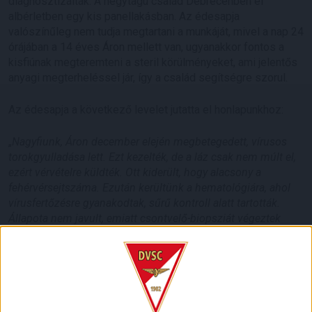
diagnosztizálták. A négytagú család Debrecenben él
albérletben egy kis panellakásban. Az édesapja
valószínűleg nem tudja megtartani a munkáját, mivel a nap 24
órájában a 14 éves Áron mellett van, ugyanakkor fontos a
kisfiúnak megteremteni a steril körülményeket, ami jelentős
anyagi megterheléssel jár, így a család segítségre szorul.
Az édesapja a következő levelet jutatta el honlapunkhoz:
„
Nagyfiunk, Áron december elején megbetegedett, vírusos
torokgyulladása lett. Ezt kezelték, de a láz csak nem múlt el,
ezért vérvételre küldték. Ott kiderült, hogy alacsony a
fehérvérsejtszáma. Ezután kerültünk a hematológiára, ahol
vírusfertőzésre gyanakodtak, sűrű kontroll alatt tartották.
Állapota nem javult, emiatt csontvelő-biopsziát végeztek
december 21-én, ekkor az orvos már sejtette, hogy súlyosabb
a probléma. December 27-én megismételték a mintavételt, és
sajnos egyértelművé vált, hogy Áron leukémiás, a betegség
ALL fajtája alakult ki nála. Aznap el is kezdték kezelni, és
azóta is kemoterápián van.