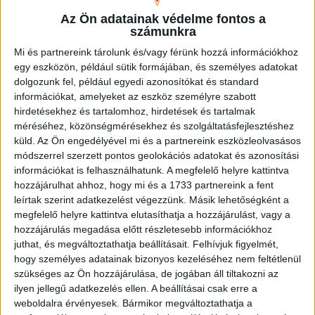
Segítségüket köszönjük a mindennapi kiadások
Az Ön adatainak védelme fontos a
fedezésében, illetve a lakásban egy steril szoba
számunkra
kialakításában.
Mi és partnereink tárolunk és/vagy férünk hozzá információkhoz
egy eszközön, például sütik formájában, és személyes adatokat
Köszönettel
dolgozunk fel, például egyedi azonosítókat és standard
Áron és családja!”
információkat, amelyeket az eszköz személyre szabott
hirdetésekhez és tartalomhoz, hirdetések és tartalmak
A DVSC-vel évek szoros kapcsolatot ápoló, a csapat által
méréséhez, közönségmérésekhez és szolgáltatásfejlesztéshez
küld.
Az Ön engedélyével mi és a partnereink eszközleolvasásos
rendszeresen támogatott
Remény a Leukémiás
módszerrel szerzett pontos geolokációs adatokat és azonosítási
Gyermekekért Közhasznú Alapítvány
on keresztül lehet
információkat is felhasználhatunk. A megfelelő helyre kattintva
segíteni Áron családjának.
hozzájárulhat ahhoz, hogy mi és a 1733 partnereink a fent
leírtak szerint adatkezelést végezzünk. Másik lehetőségként a
Számlaszám
: 11993001-02325172-10000001
megfelelő helyre kattintva elutasíthatja a hozzájárulást, vagy a
hozzájárulás megadása előtt részletesebb információkhoz
Nagyon fontos
, hogy a közleményben fel kell tüntetni:
juthat, és megváltoztathatja beállításait.
Felhívjuk figyelmét,
Áron
. Az így –
Áron megjegyzéssel beérkező
– adományokat
hogy személyes adatainak bizonyos kezeléséhez nem feltétlenül
az alapítvány
100 százalékban
továbbítja a család részére
szükséges az Ön hozzájárulása, de jogában áll tiltakozni az
a kisfiú minél jobb ellátása érdekében.
ilyen jellegű adatkezelés ellen. A beállításai csak erre a
weboldalra érvényesek. Bármikor megváltoztathatja a