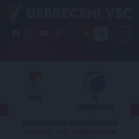
DVSC
FC
COPENHAGEN
KONFERENCIA LIGA 3. SELEJTEZŐFDORDULÓ
2026.08.06. - 19
00
Nagyerdei Stadion
: