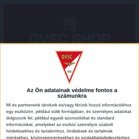
Az Ön adatainak védelme fontos a
számunkra
LEGUTÓBBI HÍREK
Mi és partnereink tárolunk és/vagy férünk hozzá információkhoz
egy eszközön, például sütik formájában, és személyes adatokat
dolgozunk fel, például egyedi azonosítókat és standard
információkat, amelyeket az eszköz személyre szabott
RENDKÍVÜLI HŐSÉG
TÖBB MÓDON IS
:
hirdetésekhez és tartalomhoz, hirdetések és tartalmak
IGYEKSZIK SEGÍTENI A SZURKOLÓKAT A DVSC
méréséhez, közönségmérésekhez és szolgáltatásfejlesztéshez