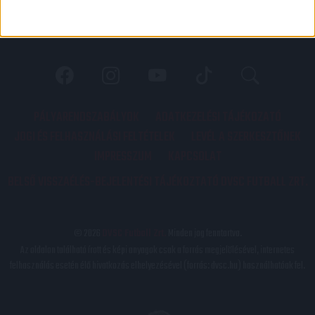
PÁLYARENDSZABÁLYOK
ADATKEZELÉSI TÁJÉKOZATÓ
JOGI ÉS FELHASZNÁLÁSI FELTÉTELEK
LEVÉL A SZERKESZTŐNEK
IMPRESSZUM
KAPCSOLAT
BELSŐ VISSZAÉLÉS-BEJELENTÉSI TÁJÉKOZTATÓ DVSC FUTBALL ZRT.
© 2026
DVSC Futball Zrt.
Minden jog fenntartva.
Az oldalon található írott és képi anyagok csak a forrás megjelölésével, internetes
felhasználás esetén élő hivatkozás elhelyezésével (forrás: dvsc.hu) használhatóak fel.