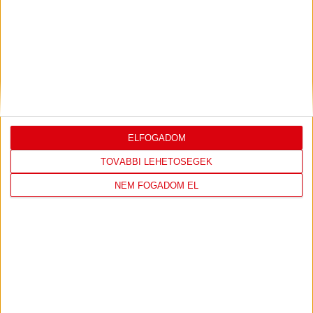
ÚJPEST FC
DVSC
4
-
2
ELFOGADOM
TOVÁBBI LEHETŐSÉGEK
NEM FOGADOM EL
2026-08-02
OTP BANK LIGA 2.
MECCS
15:30
FORDULÓ
RÉSZLETEI
TOVÁBBI EREDMÉNYEK