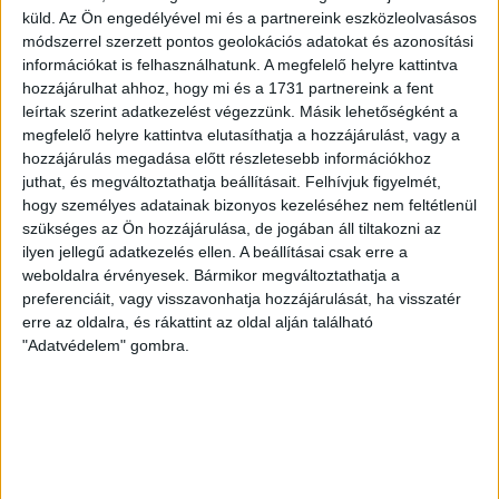
küld.
Az Ön engedélyével mi és a partnereink eszközleolvasásos
2026.08.06.
módszerrel szerzett pontos geolokációs adatokat és azonosítási
Nagy meccs vár csütörtökön 19 órától a Lokira és a
információkat is felhasználhatunk. A megfelelő helyre kattintva
szurkolóira, csapatunk a dán FC Copenhagent fogadja az
hozzájárulhat ahhoz, hogy mi és a 1731 partnereink a fent
UEFA Konferencia Liga selejtezőjében. Klubunk a rendkívüli
leírtak szerint adatkezelést végezzünk. Másik lehetőségként a
időjárási körülmények miatt több intézkedésről is döntött a
megfelelő helyre kattintva elutasíthatja a hozzájárulást, vagy a
mai mérkőzésre vonatkozóan. A stadion 6 pontján
hozzájárulás megadása előtt részletesebb információkhoz
vízosztással igyekszünk segíteni a szurkolók hidratációját,
juthat, és megváltoztathatja beállításait.
Felhívjuk figyelmét,
ehhez kapcsolódóan az is fontos, hogy 0,5 liter űrtartalomig
hogy személyes adatainak bizonyos kezeléséhez nem feltétlenül
[…]
szükséges az Ön hozzájárulása, de jogában áll tiltakozni az
ilyen jellegű adatkezelés ellen. A beállításai csak erre a
Bővebben →
weboldalra érvényesek. Bármikor megváltoztathatja a
preferenciáit, vagy visszavonhatja hozzájárulását, ha visszatér
MEGÚJULT AZ AJÁNDÉKBOLT, CSÜTÖRTÖKÖN
erre az oldalra, és rákattint az oldal alján található
NYIT A DVSC STORE!
"Adatvédelem" gombra.
2026.08.05.
Ízléses, korszerű külsővel és belsővel, megújult kínálattal
vár mindenkit a DVSC felújítás után csütörtökön 16 órakor
újra nyitó ajándékboltja, a DVSC Store. Érdemes ellátogatni
az üzletbe, amely pénteken 10 és 18 óra, szombaton 10 és