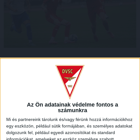
Egerben vendégszerepel szeptember 28-án, vasárnap 16
órától a DVSC II. az NB III. Észak-keleti csoportjának 9.
fordulójában. A kis Lokinak nem lesz könnyű dolga, hiszen a
hevesiek nem szerepelnek rosszul, 11 ponttal a 7. helyen
állnak, eddig 3 győzelem és 2 döntetlen mellett 3-szor
kaptak ki.
Az Ön adatainak védelme fontos a
A mieink nehéz mérkőzéseken vannak túl, 6 pontjuk a 12.
számunkra
helyezéshez elég, azonban van a csapatban annyi, hogy akár
Mi és partnereink tárolunk és/vagy férünk hozzá információkhoz
bravúrt érjen el az Eger otthonában.
egy eszközön, például sütik formájában, és személyes adatokat
dolgozunk fel, például egyedi azonosítókat és standard
információkat, amelyeket az eszköz személyre szabott