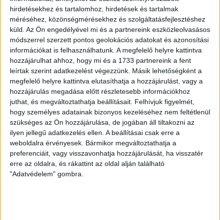
LEGUTÓBBI HÍREK
hirdetésekhez és tartalomhoz, hirdetések és tartalmak
méréséhez, közönségmérésekhez és szolgáltatásfejlesztéshez
70 ÉVES LETT KEREKES GYÖRGY, A VALAHA
küld.
Az Ön engedélyével mi és a partnereink eszközleolvasásos
módszerrel szerzett pontos geolokációs adatokat és azonosítási
VOLT EGYIK LEGJOBB DEBRECENI CSATÁR
információkat is felhasználhatunk. A megfelelő helyre kattintva
hozzájárulhat ahhoz, hogy mi és a 1733 partnereink a fent
2026.08.08.
leírtak szerint adatkezelést végezzünk. Másik lehetőségként a
Ma ünnepli 70. születésnapját Kerekes György. A debreceni
megfelelő helyre kattintva elutasíthatja a hozzájárulást, vagy a
születésű támadó a debreceni Titászban, majd a DMTE-ben
hozzájárulás megadása előtt részletesebb információkhoz
kezdte, később játszott Pécsen, az Újpestben, az FTC-ben
juthat, és megváltoztathatja beállításait.
Felhívjuk figyelmét,
és a Videotonban is, ám pályafutása csúcspontját
hogy személyes adatainak bizonyos kezeléséhez nem feltétlenül
egyértelműen a Lokiban töltött évek jelentették. A népszerű
szükséges az Ön hozzájárulása, de jogában áll tiltakozni az
Gurigának hihetetlen érzéke volt a játékhoz és a
ilyen jellegű adatkezelés ellen. A beállításai csak erre a
gólszerzéshez, amit jól mutat, hogy a DMVSC-ben eltöltött
weboldalra érvényesek. Bármikor megváltoztathatja a
[…]
preferenciáit, vagy visszavonhatja hozzájárulását, ha visszatér
Bővebben →
erre az oldalra, és rákattint az oldal alján található
"Adatvédelem" gombra.
VAJDA BOTOND
VASÁRNAP 100
:
SZÁZALÉKNÁL IS TÖBBET KELL BELEADNUNK