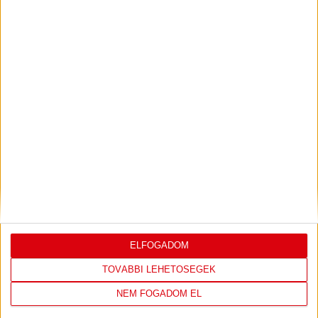
PJUNYIK JEREVÁN-DVSC
TOVÁBBJUTÁS A
:
KONFERENCIA LIGÁBAN
Bővebben →
LEGUTÓBBI EREDMÉNY
ELFOGADOM
TOVÁBBI LEHETŐSÉGEK
DVSC
FC
NEM FOGADOM EL
COPENHAGEN