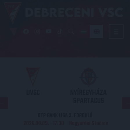
DVSC
NYÍREGYHÁZA
SPARTACUS
OTP BANK LIGA 3. FORDULÓ
2026.08.09. - 17
30
Nagyerdei Stadion
: