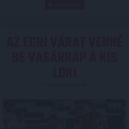
JEGYVÁSÁRLÁS
AZ EGRI VÁRAT VENNÉ
BE VASÁRNAP A KIS
LOKI
Közzétéve: 2025.09.26.