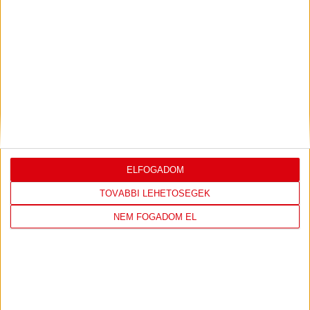
LEGUTÓBBI EREDMÉNY
DVSC
FC
COPENHAGEN
ELFOGADOM
TOVÁBBI LEHETŐSÉGEK
0
-
3
NEM FOGADOM EL
2026-08-
KONFERENCIA LIGA 3.
MECCS
06 19:00
SELEJTEZŐFDORDULÓ
RÉSZLETEI