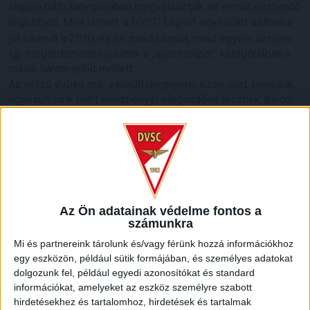
alapján több kategóriában megválasztják az elmúlt esztendő
legjobbjait. Mint ismert, a
DVSC Esport
egyesület számára
jól sikerült a 2020-es év, mind csapat, mind egyéni szinten,
így megérdemelten jelölték a „sportcsapat” kategóriában a
másik három jelölt mellett.
Az előző évben már sikerült megnyerni ezen díjat, reméljük,
egyesületünk elért eredményei elegendőek lesznek ahhoz,
hogy ismételten az ország legjobb sportcsapata lehessen.
Eredményhirdetés és díjátadó: március 30.-án. Sok sikert
kívánunk Esport egyesületünknek!
Hajrá, Loki!
LEGUTÓBBI HÍREK
Az Ön adatainak védelme fontos a
számunkra
Mi és partnereink tárolunk és/vagy férünk hozzá információkhoz
KIKAPOTT A KIS LOKI
egy eszközön, például sütik formájában, és személyes adatokat
dolgozunk fel, például egyedi azonosítókat és standard
2026.08.08.
információkat, amelyeket az eszköz személyre szabott
A DVSC II. szombaton Pallagon a Füzesabony gárdáját
hirdetésekhez és tartalomhoz, hirdetések és tartalmak