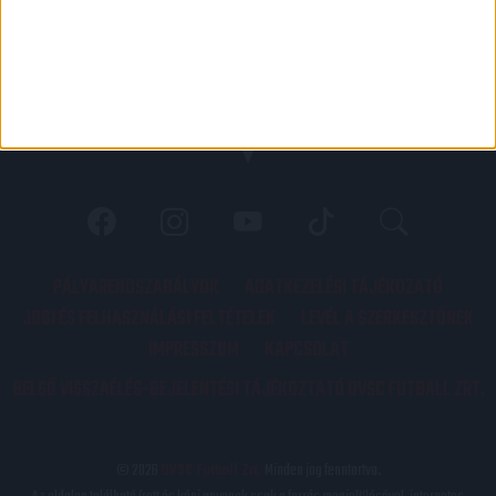
PÁLYARENDSZABÁLYOK
ADATKEZELÉSI TÁJÉKOZATÓ
JOGI ÉS FELHASZNÁLÁSI FELTÉTELEK
LEVÉL A SZERKESZTŐNEK
IMPRESSZUM
KAPCSOLAT
BELSŐ VISSZAÉLÉS-BEJELENTÉSI TÁJÉKOZTATÓ DVSC FUTBALL ZRT.
© 2026
DVSC Futball Zrt.
Minden jog fenntartva.