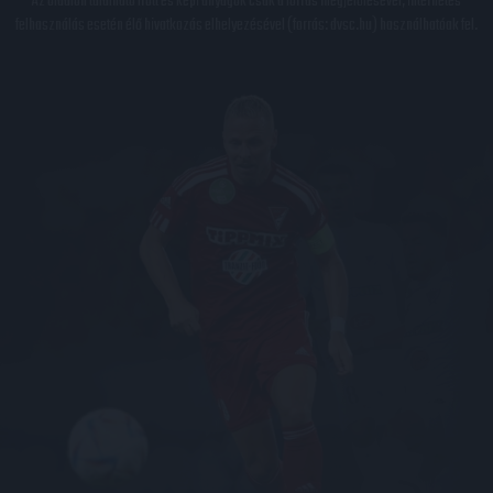
Az oldalon található írott és képi anyagok csak a forrás megjelölésével, internetes
felhasználás esetén élő hivatkozás elhelyezésével (forrás: dvsc.hu) használhatóak fel.