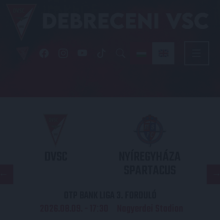
DVSC
NYÍREGYHÁZA
SPARTACUS
OTP BANK LIGA 3. FORDULÓ
2026.08.09. - 17
30
Nagyerdei Stadion
: