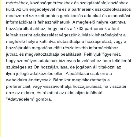
fogadta az NB III. Észak-keleti csoport 3. fordulójában, s
méréséhez, közönségmérésekhez és szolgáltatásfejlesztéshez
ezúttal nem tudott pontot szerezni. NB III. Észak-keleti
küld.
Az Ön engedélyével mi és a partnereink eszközleolvasásos
csoport, 3. forduló. DVSC II.-Füzesabony 1-2 (1-1). Pallag,
módszerrel szerzett pontos geolokációs adatokat és azonosítási
200 néző, vezette: Oswald D. DVSC II.: Tuska – Myrtaj (Kiss
információkat is felhasználhatunk. A megfelelő helyre kattintva
M., 46.), Farkas T., Macsó (Lovas, 75.), Vincze T., Hermann
hozzájárulhat ahhoz, hogy mi és a 1733 partnereink a fent
(Gyenti, […]
leírtak szerint adatkezelést végezzünk. Másik lehetőségként a
megfelelő helyre kattintva elutasíthatja a hozzájárulást, vagy a
Bővebben →
hozzájárulás megadása előtt részletesebb információkhoz
juthat, és megváltoztathatja beállításait.
Felhívjuk figyelmét,
70 ÉVES LETT KEREKES GYÖRGY, A VALAHA
hogy személyes adatainak bizonyos kezeléséhez nem feltétlenül
VOLT EGYIK LEGJOBB DEBRECENI CSATÁR
szükséges az Ön hozzájárulása, de jogában áll tiltakozni az
ilyen jellegű adatkezelés ellen. A beállításai csak erre a
Ma ünnepli 70. születésnapját Kerekes György. A debreceni
weboldalra érvényesek. Bármikor megváltoztathatja a
születésű támadó a debreceni Titászban, majd a DMTE-ben
preferenciáit, vagy visszavonhatja hozzájárulását, ha visszatér
kezdte, később játszott Pécsen, az Újpestben, az FTC-ben
erre az oldalra, és rákattint az oldal alján található
és a Videotonban is, ám pályafutása csúcspontját
"Adatvédelem" gombra.
egyértelműen a Lokiban töltött évek jelentették. A népszerű
Gurigának hihetetlen érzéke volt a játékhoz és a
gólszerzéshez, amit jól mutat, hogy a DMVSC-ben eltöltött
[…]
Bővebben →