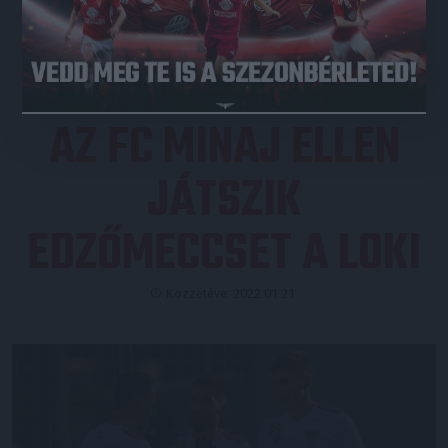
JEGYVÁSÁRLÁS
AZ FC MINAJ ELLEN
JÁTSZIK
EDZŐMECCSET A LOKI
Közzétéve: 2022.01.21.