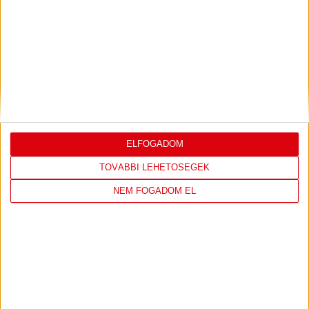
LEGUTÓBBI EREDMÉNY
ÚJPEST FC
DVSC
ELFOGADOM
4
-
2
TOVÁBBI LEHETŐSÉGEK
NEM FOGADOM EL
2026-08-02
OTP BANK LIGA 2.
MECCS
15:30
FORDULÓ
RÉSZLETEI
TOVÁBBI EREDMÉNYEK