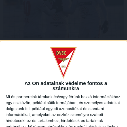
A jövő hétvégi,
Kisvárda elleni tavaszi szezonnyitó
előtt
még egy felkészülési mérkőzés vár a DVSC
labdarúgócsapatára, mégpedig az ukrán élvonalban szereplő
FC Minaj ellen.
A találkozót január 22-én, szombaton 16 órától rendezik a
Az Ön adatainak védelme fontos a
tervek szerint a Nagyerdei Stadionban, zárt kapuk mögött.
számunkra
Mi és partnereink tárolunk és/vagy férünk hozzá információkhoz
LEGUTÓBBI HÍREK
egy eszközön, például sütik formájában, és személyes adatokat
dolgozunk fel, például egyedi azonosítókat és standard
információkat, amelyeket az eszköz személyre szabott
RENDKÍVÜLI HŐSÉG
TÖBB MÓDON IS
hirdetésekhez és tartalomhoz, hirdetések és tartalmak
:
méréséhez, közönségmérésekhez és szolgáltatásfejlesztéshez