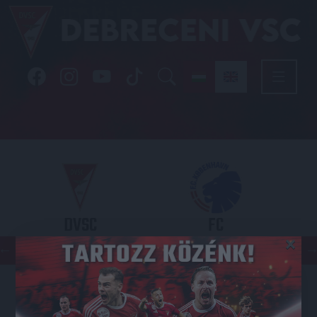
DVSC
FC
×
COPENHAGEN
KONFERENCIA LIGA 3. SELEJTEZŐFDORDULÓ
2026.08.06. - 19
00
Nagyerdei Stadion
: