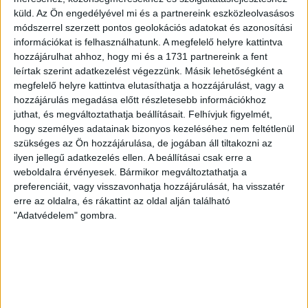
IGYEKSZIK SEGÍTENI A SZURKOLÓKAT A DVSC
küld.
Az Ön engedélyével mi és a partnereink eszközleolvasásos
módszerrel szerzett pontos geolokációs adatokat és azonosítási
2026.08.06.
információkat is felhasználhatunk. A megfelelő helyre kattintva
Nagy meccs vár csütörtökön 19 órától a Lokira és a
hozzájárulhat ahhoz, hogy mi és a 1731 partnereink a fent
szurkolóira, csapatunk a dán FC Copenhagent fogadja az
leírtak szerint adatkezelést végezzünk. Másik lehetőségként a
UEFA Konferencia Liga selejtezőjében. Klubunk a rendkívüli
megfelelő helyre kattintva elutasíthatja a hozzájárulást, vagy a
időjárási körülmények miatt több intézkedésről is döntött a
hozzájárulás megadása előtt részletesebb információkhoz
mai mérkőzésre vonatkozóan. A stadion 6 pontján
juthat, és megváltoztathatja beállításait.
Felhívjuk figyelmét,
vízosztással igyekszünk segíteni a szurkolók hidratációját,
hogy személyes adatainak bizonyos kezeléséhez nem feltétlenül
ehhez kapcsolódóan az is fontos, hogy 0,5 liter űrtartalomig
szükséges az Ön hozzájárulása, de jogában áll tiltakozni az
[…]
ilyen jellegű adatkezelés ellen. A beállításai csak erre a
weboldalra érvényesek. Bármikor megváltoztathatja a
Bővebben →
preferenciáit, vagy visszavonhatja hozzájárulását, ha visszatér
erre az oldalra, és rákattint az oldal alján található
MEGÚJULT AZ AJÁNDÉKBOLT, CSÜTÖRTÖKÖN
"Adatvédelem" gombra.
NYIT A DVSC STORE!
2026.08.05.
Ízléses, korszerű külsővel és belsővel, megújult kínálattal
vár mindenkit a DVSC felújítás után csütörtökön 16 órakor
újra nyitó ajándékboltja, a DVSC Store. Érdemes ellátogatni