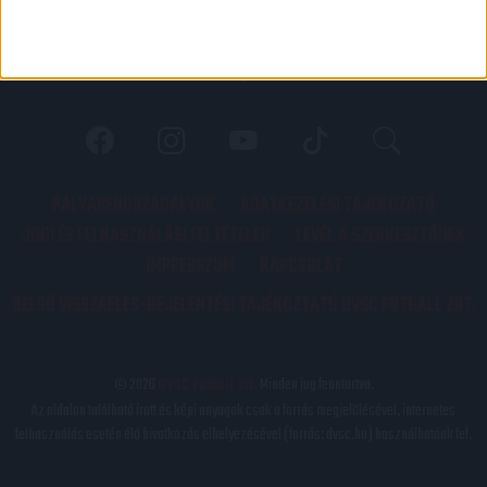
PÁLYARENDSZABÁLYOK
ADATKEZELÉSI TÁJÉKOZATÓ
JOGI ÉS FELHASZNÁLÁSI FELTÉTELEK
LEVÉL A SZERKESZTŐNEK
IMPRESSZUM
KAPCSOLAT
BELSŐ VISSZAÉLÉS-BEJELENTÉSI TÁJÉKOZTATÓ DVSC FUTBALL ZRT.
© 2026
DVSC Futball Zrt.
Minden jog fenntartva.
Az oldalon található írott és képi anyagok csak a forrás megjelölésével, internetes
felhasználás esetén élő hivatkozás elhelyezésével (forrás: dvsc.hu) használhatóak fel.